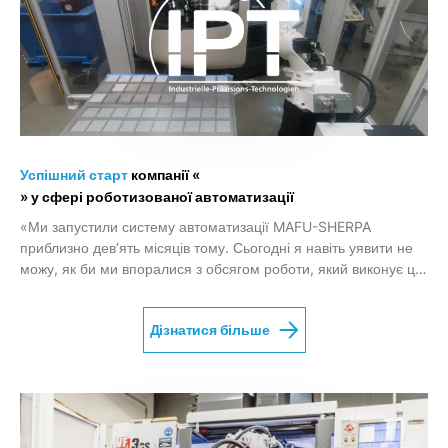
Успішний старт
компанії «
» у сфері роботизованої автоматизації
«Ми запустили систему автоматизації MAFU-SHERPA
приблизно дев’ять місяців тому. Сьогодні я навіть уявити не
можу, як би ми впоралися з обсягом роботи, який виконує ця
автоматизована установка, завантажуючи її вручну».
Дізнатися більше