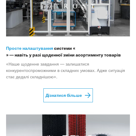
Просте налаштування
системи «
» — навіть у разі щоденної зміни асортименту товарів
«Наше щоденне завдання — залишатися
конкурентоспроможними в складних умовах. Адже ситуація
стає дедалі складнішою».
Дізнатися більше