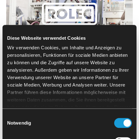
Diese Webseite verwendet Cookies
Wir verwenden Cookies, um Inhalte und Anzeigen zu
personalisieren, Funktionen für soziale Medien anbieten
Оптимізація робочих процесів
за допомогою
zu können und die Zugriffe auf unsere Website zu
для ефективнішого використання персоналу
analysieren. Außerdem geben wir Informationen zu Ihrer
“Через коротку окупність інвестицій ми одразу ж придбали
Verwendung unserer Website an unsere Partner für
другу систему автоматизації з ЧПК у MAFU-SHERPA. І ми
soziale Medien, Werbung und Analysen weiter. Unsere
плануємо автоматизувати більше верстатів у майбутньому”.
Partner führen diese Informationen möglicherweise mit
weiteren Daten zusammen, die Sie ihnen bereitgestellt
Дізнатися більше
haben oder die sie im Rahmen Ihrer Nutzung der Dienste
gesammelt haben.
Einwilligungsauswahl
Notwendig