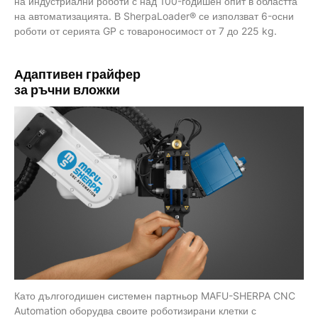
на индустриални роботи с над 100-годишен опит в областта
на автоматизацията. В SherpaLoader® се използват 6-осни
роботи от серията GP с товароносимост от 7 до 225 kg.
Адаптивен
грайфер
за ръчни вложки
Като дългогодишен системен партньор MAFU-SHERPA CNC
Automation оборудва своите роботизирани клетки с