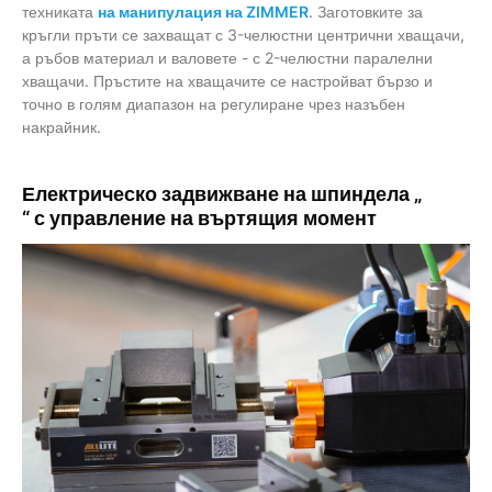
техниката
на манипулация на ZIMMER
. Заготовките за
кръгли пръти се захващат с 3-челюстни центрични хващачи,
а ръбов материал и валовете - с 2-челюстни паралелни
хващачи. Пръстите на хващачите се настройват бързо и
точно в голям диапазон на регулиране чрез назъбен
накрайник.
Електрическо задвижване на шпиндела
„
“ с управление на въртящия момент