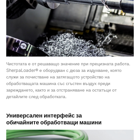
Чистотата е от решаващо значение при прецизната работа.
SherpaLoader® е оборудван с дюза за издухване, която
служи за почистване на затягащото устройство на
обработващата машина със сгъстен въздух преди
зареждането, както и за отстраняване на остатъци от
детайлите след обработката.
Универсален интерфейс
за
обичайните обработващи машини