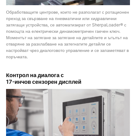
Обработващите центрове, които не разполагат с ротационен
преход за свързване на пневматични или хидравлични
затягащи устройства, се автоматизират от SherpaLoader® с
помощта на електрически динамометричен гаечен ключ.
Моментът на затягане за затягане на детайлите и ъгълът на
отваряне за разхлабване на затегнатите детайли се
настройват чрез диалоговото управление и се запаметяват в
поръчката.
Контрол на диалога с
17-инчов
сензорен дисплей