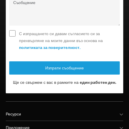
С изпращането си давам съгласието си за
прехвърляне на моите данни въз основа на
политиката за поверителност.
Ще се свържем с вас в рамките на
един работен ден.
Ресурси
Приложение