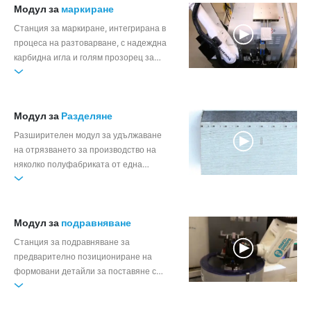
Модул за
маркиране
Станция за маркиране, интегрирана в
процеса на разтоварване, с надеждна
карбидна игла и голям прозорец за
маркиране
Модул за
Разделяне
Разширителен модул за удължаване
на отрязването за производство на
няколко полуфабриката от една
заготовка
Модул за
подравняване
Станция за подравняване за
предварително позициониране на
формовани детайли за поставяне с
ориентация по положение в
обработващата машина