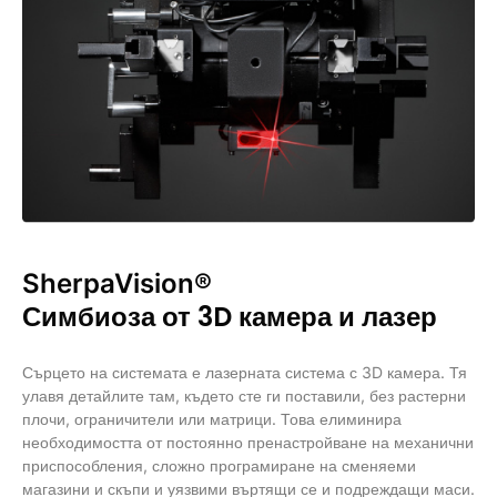
SherpaVision®
Симбиоза от 3D камера и лазер
Сърцето на системата е лазерната система с 3D камера. Тя
улавя детайлите там, където сте ги поставили, без растерни
плочи, ограничители или матрици. Това елиминира
необходимостта от постоянно пренастройване на механични
приспособления, сложно програмиране на сменяеми
магазини и скъпи и уязвими въртящи се и подреждащи маси.