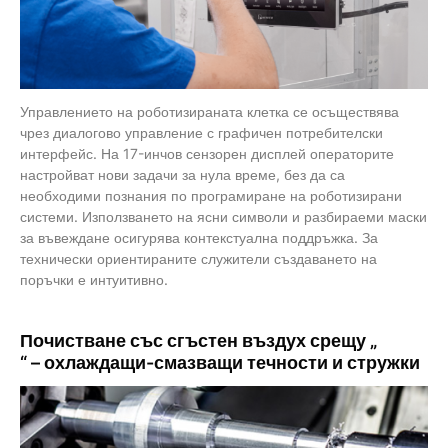
Управлението на роботизираната клетка се осъществява
чрез диалогово управление с графичен потребителски
интерфейс. На 17-инчов сензорен дисплей операторите
настройват нови задачи за нула време, без да са
необходими познания по програмиране на роботизирани
системи. Използването на ясни символи и разбираеми маски
за въвеждане осигурява контекстуална поддръжка. За
технически ориентираните служители създаването на
поръчки е интуитивно.
Почистване със сгъстен въздух
срещу „
“ – охлаждащи-смазващи течности и стружки