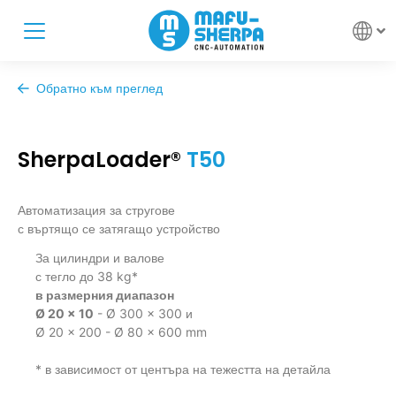
Обратно към преглед
SherpaLoader®
T50
Автоматизация за стругове
с въртящо се затягащо устройство
За цилиндри и валове
с тегло до 38 kg*
в размерния диапазон
Ø 20 x 10
- Ø 300 x 300 и
Ø 20 x 200 - Ø 80 x 600 mm
* в зависимост от центъра на тежестта на детайла