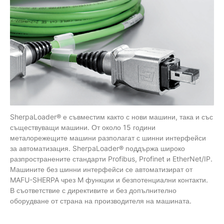
SherpaLoader® е съвместим както с нови машини, така и със
съществуващи машини. От около 15 години
металорежещите машини разполагат с шинни интерфейси
за автоматизация. SherpaLoader® поддържа широко
разпространените стандарти Profibus, Profinet и EtherNet/IP.
Машините без шинни интерфейси се автоматизират от
MAFU-SHERPA чрез M функции и безпотенциални контакти.
В съответствие с директивите и без допълнително
оборудване от страна на производителя на машината.