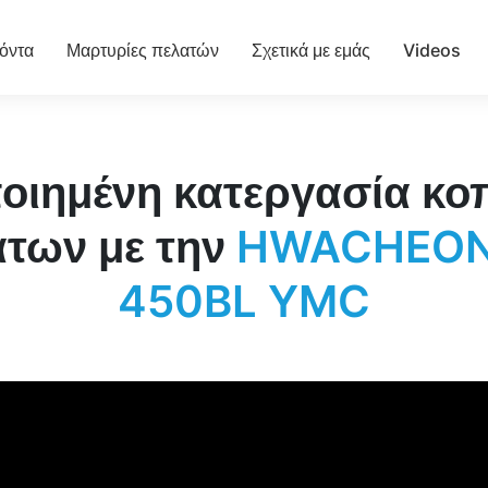
όντα
Μαρτυρίες πελατών
Σχετικά με εμάς
Videos
οιημένη κατεργασία κο
άτων με την
HWACHEON 
450BL YMC