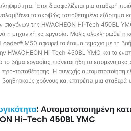
ναληψιμότητα. Έτσι διασφαλίζεται μια σταθερή ποι
λαμβάνει το ακριβώς τοποθετημένο εξάρτημα και
ιών σιαγόνων της HWACHEON Hi-Tech 450BL YMC
ινά η μηχανική κατεργασία. Μόλις ολοκληρωθεί η κ
Loader® M50 αφαιρεί το έτοιμο τεμάχιο με τη βο
 την HWACHEON Hi-Tech 450BL YMC και το εναπο
ό το βήμα εργασίας πιάνεται ήδη το επόμενο ακατ
 προ-τοποθέτησης. Η συνεχής αυτοματοποίηση εξ
ς βοηθητικούς χρόνους και επιτρέπει μια σταθερά
: Αυτοματοποιημένη κα
ωγικότητα
ON Hi-Tech 450BL YMC