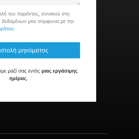
ολή του παρόντος, συναινώ στη
ν δεδομένων μου σύμφωνα με την
ρρήτου
.
με μαζί σας εντός
μιας εργάσιμης
ημέρας
.