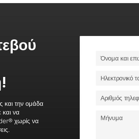
τεβού
!
ς και την ομάδα
 και να
der® χωρίς να
εις.