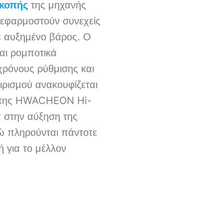
 κοπής
της μηχανής
εφαρμοστούν συνεχείς
ε αυξημένο βάρος. Ο
αι ρομποτικά
χρόνους ρύθμισης και
ιρισμού ανακουφίζεται
ση της HWACHEON Hi-
 στην αύξηση της
νώ πληρούνται πάντοτε
 για το μέλλον