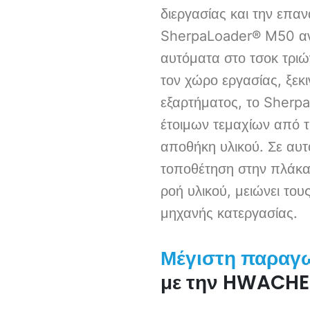
διεργασίας και την επα
SherpaLoader® M50 ανα
αυτόματα στο τσοκ τρ
τον χώρο εργασίας, ξεκ
εξαρτήματος, το Sherpa
έτοιμων τεμαχίων από
αποθήκη υλικού. Σε αυτ
τοποθέτηση στην πλάκα
ροή υλικού, μειώνει του
μηχανής κατεργασίας.
Μέγιστη παραγ
με την HWACHE