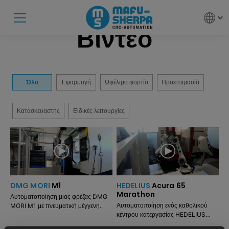
Βίντεο
Όλα
Εφαρμογή
Ωφέλιμο φορτίο
Προετοιμασία
Κατασκευαστής
Ειδικές λειτουργίες
DMG MORI
M1
HEDELIUS
Acura 65
Marathon
Αυτοματοποίηση μιας φρέζας DMG
Αυτοματοποίηση ενός καθολικού
MORI M1 με πνευματική μέγγενη.
κέντρου κατεργασίας HEDELIUS
Acura 65 Marathon με μηχανική