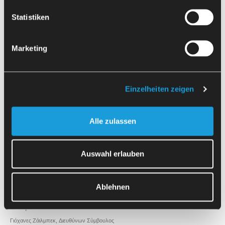
Statistiken
Marketing
Einzelheiten zeigen
Alle zulassen
Auswahl erlauben
«Η αυτοματοποίηση έχει υπερδιπλασιάσει τον κύκλο εργασιών
μας στη μονάδα. Αυτό αποτελεί ταυτόχρονα επιτυχία και κίνητρο.
Γι' αυτό επενδύσαμε πρόσφατα σε ένα νέο μηχάνη κατεργασίας
Ablehnen
της εταιρείας HERMLE – καθώς και σε έναν ακόμη
SherpaLoader.»
Γιόχανες Ζάιλμπεκ, Διευθύνων Σύμβουλος