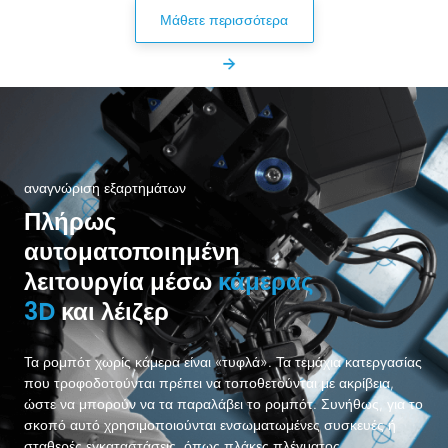
Μάθετε περισσότερα
αναγνώριση εξαρτημάτων
Πλήρως
αυτοματοποιημένη
λειτουργία μέσω
κάμερας
3D
και λέιζερ
Τα ρομπότ χωρίς κάμερα είναι «τυφλά». Τα τεμάχια κατεργασίας
που τροφοδοτούνται πρέπει να τοποθετούνται με ακρίβεια,
ώστε να μπορούν να τα παραλάβει το ρομπότ. Συνήθως, για το
σκοπό αυτό χρησιμοποιούνται ενσωματωμένες συσκευές ή
σταθερές εγκαταστάσεις, όπως πλάκες πλέγματος,