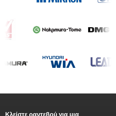
Κλείστε ραντεβού για μια