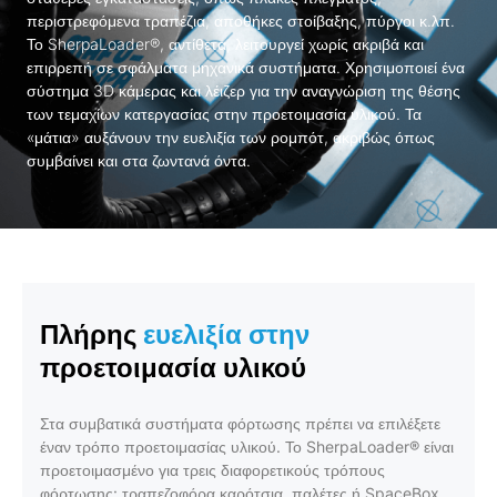
περιστρεφόμενα τραπέζια, αποθήκες στοίβαξης, πύργοι κ.λπ.
Το SherpaLoader®, αντίθετα, λειτουργεί χωρίς ακριβά και
επιρρεπή σε σφάλματα μηχανικά συστήματα. Χρησιμοποιεί ένα
σύστημα 3D κάμερας και λέιζερ για την αναγνώριση της θέσης
των τεμαχίων κατεργασίας στην προετοιμασία υλικού. Τα
«μάτια» αυξάνουν την ευελιξία των ρομπότ, ακριβώς όπως
συμβαίνει και στα ζωντανά όντα.
Πλήρης
ευελιξία στην
προετοιμασία υλικού
Στα συμβατικά συστήματα φόρτωσης πρέπει να επιλέξετε
έναν τρόπο προετοιμασίας υλικού. Το SherpaLoader® είναι
προετοιμασμένο για τρεις διαφορετικούς τρόπους
φόρτωσης: τραπεζοφόρα καρότσια, παλέτες ή SpaceBox.