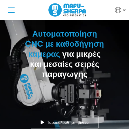
Αυτοματοποίηση
CNC
με καθοδήγηση
κάμερας
για μικρές
και μεσαίες σειρές
παραγωγής
Παρακολούθηση βίντεο