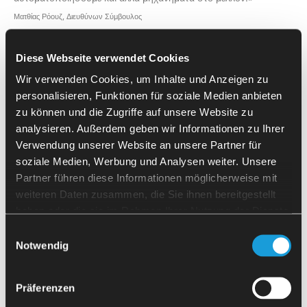
Ματθίας Ρόουζ, Διευθύνων Σύμβουλος
55%
2
Diese Webseite verwendet Cookies
Wir verwenden Cookies, um Inhalte und Anzeigen zu
Μείωση του κόστους προσωπικού -
επιπλέον μηχανές CNC
personalisieren, Funktionen für soziale Medien anbieten
zu können und die Zugriffe auf unsere Website zu
ανά χειριστή
analysieren. Außerdem geben wir Informationen zu Ihrer
Verwendung unserer Website an unsere Partner für
soziale Medien, Werbung und Analysen weiter. Unsere
Μάθετε περισσότερα
Partner führen diese Informationen möglicherweise mit
weiteren Daten zusammen, die Sie ihnen bereitgestellt
haben oder die sie im Rahmen Ihrer Nutzung der Dienste
gesammelt haben.
Einwilligungsauswahl
Notwendig
Präferenzen