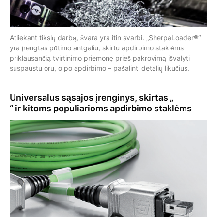
Atliekant tikslų darbą, švara yra itin svarbi. „SherpaLoader®“
yra įrengtas pūtimo antgaliu, skirtu apdirbimo staklėms
priklausančią tvirtinimo priemonę prieš pakrovimą išvalyti
suspaustu oru, o po apdirbimo – pašalinti detalių likučius.
Universalus sąsajos įrenginys
, skirtas „
“ ir kitoms populiarioms apdirbimo staklėms