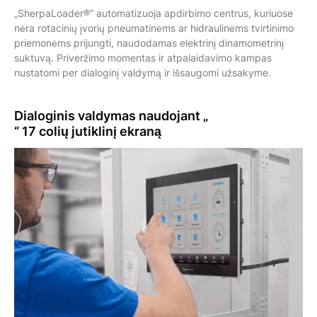
„SherpaLoader®“ automatizuoja apdirbimo centrus, kuriuose
nėra rotacinių įvorių pneumatinėms ar hidraulinėms tvirtinimo
priemonėms prijungti, naudodamas elektrinį dinamometrinį
suktuvą. Priveržimo momentas ir atpalaidavimo kampas
nustatomi per dialoginį valdymą ir išsaugomi užsakyme.
Dialoginis valdymas naudojant „
“ 17 colių
jutiklinį ekraną