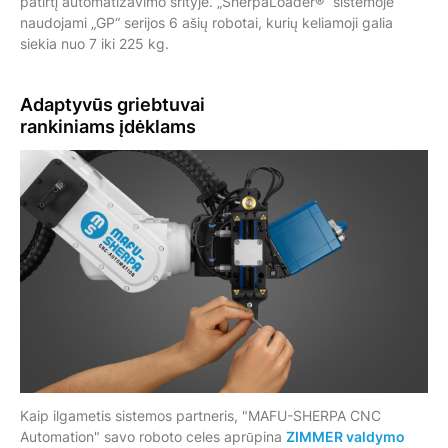
patirtį automatizavimo srityje. „SherpaLoader®“ sistemoje
naudojami „GP“ serijos 6 ašių robotai, kurių keliamoji galia
siekia nuo 7 iki 225 kg.
Adaptyvūs
griebtuvai
rankiniams įdėklams
Kaip ilgametis sistemos partneris, "MAFU-SHERPA CNC
Automation" savo roboto celes aprūpina
ZIMMER valdymo