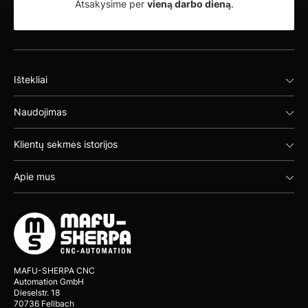
Atsakysime per
vieną darbo dieną
.
Ištekliai
Naudojimas
Klientų sėkmės istorijos
Apie mus
MAFU-SHERPA CNC
Automation GmbH
Dieselstr. 18
70736 Fellbach