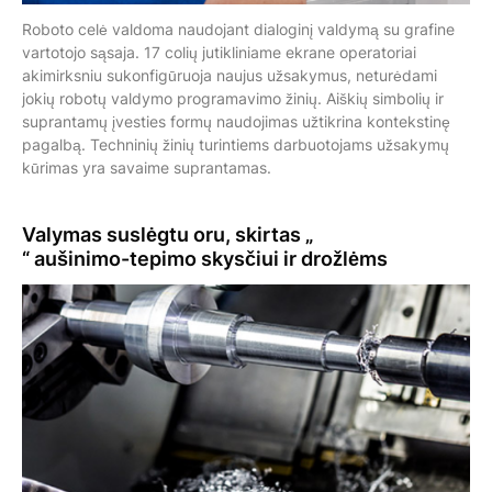
Roboto celė valdoma naudojant dialoginį valdymą su grafine
vartotojo sąsaja. 17 colių jutikliniame ekrane operatoriai
akimirksniu sukonfigūruoja naujus užsakymus, neturėdami
jokių robotų valdymo programavimo žinių. Aiškių simbolių ir
suprantamų įvesties formų naudojimas užtikrina kontekstinę
pagalbą. Techninių žinių turintiems darbuotojams užsakymų
kūrimas yra savaime suprantamas.
Valymas suslėgtu oru
, skirtas „
“ aušinimo-tepimo skysčiui ir drožlėms