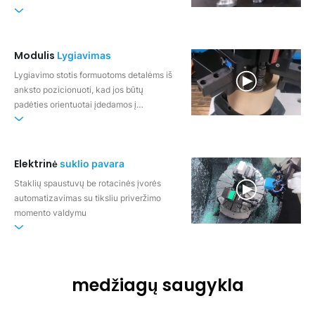
Modulis
Lygiavimas
Lygiavimo stotis formuotoms detalėms iš
anksto pozicionuoti, kad jos būtų
padėties orientuotai įdedamos į
apdirbimo stakles
Elektrinė
suklio pavara
Staklių spaustuvų be rotacinės įvorės
automatizavimas su tiksliu priveržimo
momento valdymu
medžiagų saugykla