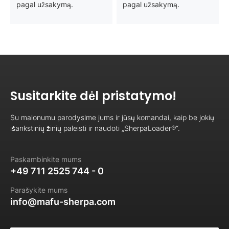
pagal užsakymą.
pagal užsakymą.
Susitarkite dėl pristatymo!
Su malonumu parodysime jums ir jūsų komandai, kaip be jokių
išankstinių žinių paleisti ir naudoti „SherpaLoader®“.
Paskambinkite mums
+49 711 2525 744 - 0
Parašykite mums
info@mafu-sherpa.com