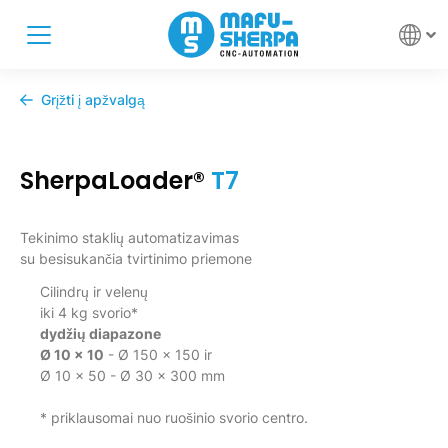
Grįžti į apžvalgą
SherpaLoader®
T7
Tekinimo staklių automatizavimas
su besisukančia tvirtinimo priemone
Cilindrų ir velenų
iki 4 kg svorio*
dydžių diapazone
Ø 10 x 10
- Ø 150 x 150 ir
Ø 10 x 50 - Ø 30 x 300 mm
* priklausomai nuo ruošinio svorio centro.