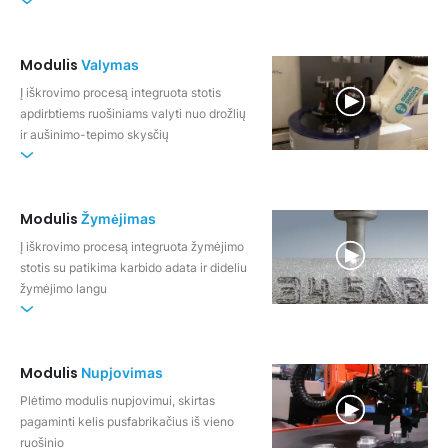
Modulis
Valymas
Į iškrovimo procesą integruota stotis
apdirbtiems ruošiniams valyti nuo drožlių
ir aušinimo-tepimo skysčių
Modulis
Žymėjimas
Į iškrovimo procesą integruota žymėjimo
stotis su patikima karbido adata ir dideliu
žymėjimo langu
Modulis
Nupjovimas
Plėtimo modulis nupjovimui, skirtas
pagaminti kelis pusfabrikačius iš vieno
ruošinio