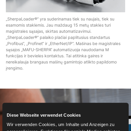
„SherpaLoader®“ yra suderinamas tiek su naujais, tiek su
esamomis staklėmis. Jau maždaug 15 metų staklės turi
magistralės sąsajas, skirtas automatizavimui.
„SherpaLoader®“ palaiko plačiai paplitusius standartus
„Profibus“, „Profinet“ ir „EtherNet/IP“. Mašinas be magistralės
sąsajos „MAFU-SHERPA“ automatizuoja naudodama M
funkcijas ir bevielės kontaktus. Tai atitinka gaires ir
nereikalauja brangaus mašinų gamintojo atlikto papildomo
įrengimo.
Diese Webseite verwendet Cookies
Wir verwenden Cookies, um Inhalte und Anzeigen zu