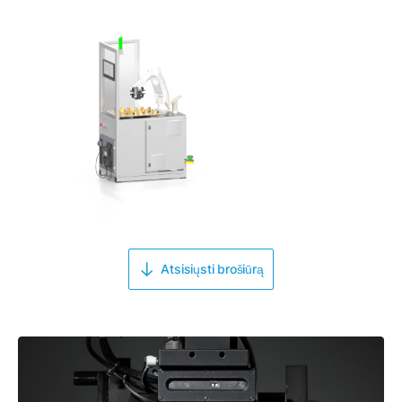
Atsisiųsti brošiūrą