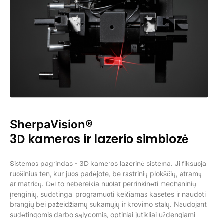
SherpaVision®
3D kameros ir lazerio simbiozė
Sistemos pagrindas - 3D kameros lazerinė sistema. Ji fiksuoja
ruošinius ten, kur juos padėjote, be rastrinių plokščių, atramų
ar matricų. Dėl to nebereikia nuolat perrinkinėti mechaninių
įrenginių, sudėtingai programuoti keičiamas kasetes ir naudoti
brangių bei pažeidžiamų sukamųjų ir krovimo stalų. Naudojant
sudėtingomis darbo sąlygomis, optiniai jutikliai uždengiami