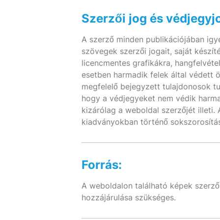
Szerzői jog és védjegyj
A szerző minden publikációjában igyek
szövegek szerzői jogait, saját készít
licencmentes grafikákra, hangfelvétel
esetben harmadik felek által védett 
megfelelő bejegyzett tulajdonosok tu
hogy a védjegyeket nem védik harmadi
kizárólag a weboldal szerzőjét illeti
kiadványokban történő sokszorosítás
Forrás:
A weboldalon található képek szerzői
hozzájárulása szükséges.