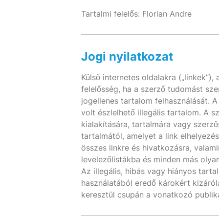
Tartalmi felelős: Florian Andre
Jogi nyilatkozat
Külső internetes oldalakra („linkek”)
felelősség, ha a szerző tudomást sze
jogellenes tartalom felhasználását. A
volt észlelhető illegális tartalom. A
kialakítására, tartalmára vagy szerző
tartalmától, amelyet a link elhelyezé
összes linkre és hivatkozásra, valam
levelezőlistákba és minden más olyan
Az illegális, hibás vagy hiányos tar
használatából eredő károkért kizáróla
keresztül csupán a vonatkozó publiká