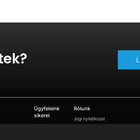
tek?
L
Ügyfeleink
Rólunk
sikerei
Jogi nyilatkozat
ROLEC
Adatvédelmi irányelvek
SCHÖBEL
Jogi információk