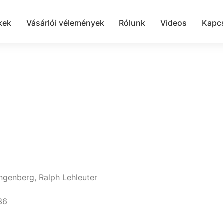
kek
Vásárlói vélemények
Rólunk
Videos
Kapcs
angenberg, Ralph Lehleuter
36