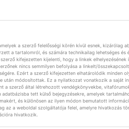
, amelyek a szerző felelősségi körén kívül esnek, kizárólag 
rzett a tartalomról, és számára technikailag lehetséges és
 szerző kifejezetten kijelenti, hogy a linkek elhelyezésének
 szerzőnek nincs semmilyen befolyása a linkelt/összekapcsolt 
ségére. Ezért a szerző kifejezetten elhatárolódik minden ol
se után módosítottak. Ez a nyilatkozat vonatkozik a saját in
int a szerző által létrehozott vendégkönyvekbe, vitafórumo
 adatbázisba tett külső bejegyzésekre, amelyek tartalmáho
talmakért, és különösen az ilyen módon bemutatott informá
g az a weboldal szolgáltatója felel, amelyre hivatkozás tör
cióra hivatkozik.