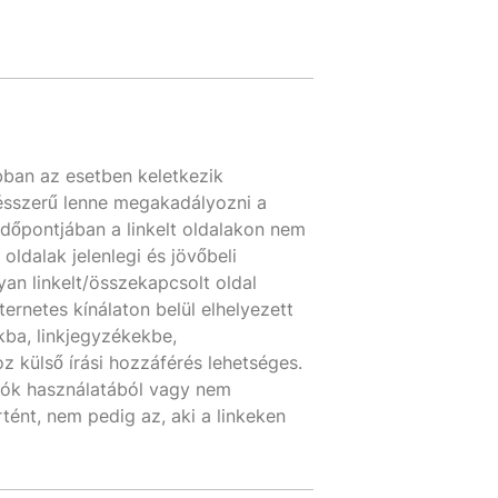
abban az esetben keletkezik
 ésszerű lenne megakadályozni a
 időpontjában a linkelt oldalakon nem
oldalak jelenlegi és jövőbeli
yan linkelt/összekapcsolt oldal
ternetes kínálaton belül elhelyezett
kba, linkjegyzékekbe,
z külső írási hozzáférés lehetséges.
ciók használatából vagy nem
tént, nem pedig az, aki a linkeken