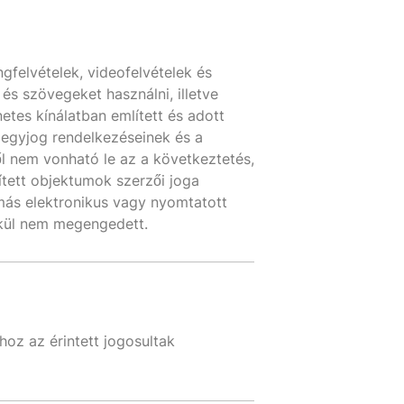
ngfelvételek, videofelvételek és
 és szövegeket használni, illetve
etes kínálatban említett és adott
jegyjog rendelkezéseinek és a
ől nem vonható le az a következtetés,
ített objektumok szerzői joga
k más elektronikus vagy nyomtatott
lkül nem megengedett.
hoz az érintett jogosultak