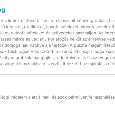
og
szik tiszteletben tartani a felhasznált képek, grafikák, ha
ésű képeket, grafikákat, hangfelvételeket, videofelvételeket
eket, videofelvételeket és szövegeket használjon. Az intern
összes márka és védjegy korlátozás nélkül az érvényes véd
lajdonjogainak hatálya alá tartozik. A puszta megemlítésb
k felek jogai! A közzétett, a szerző által saját maga kész
. Az ilyen grafikák, hangfájlok, videofelvételek és szövege
a vagy felhasználása a szerző kifejezett hozzájárulása né
 jogi védelem alatt állnak, és azok bármilyen felhasználásá