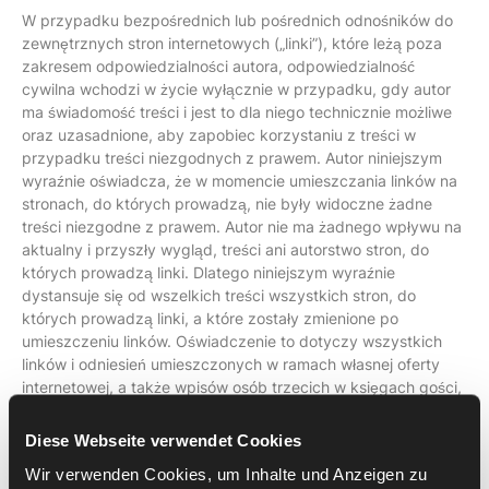
W przypadku bezpośrednich lub pośrednich odnośników do
zewnętrznych stron internetowych („linki”), które leżą poza
zakresem odpowiedzialności autora, odpowiedzialność
cywilna wchodzi w życie wyłącznie w przypadku, gdy autor
ma świadomość treści i jest to dla niego technicznie możliwe
oraz uzasadnione, aby zapobiec korzystaniu z treści w
przypadku treści niezgodnych z prawem. Autor niniejszym
wyraźnie oświadcza, że w momencie umieszczania linków na
stronach, do których prowadzą, nie były widoczne żadne
treści niezgodne z prawem. Autor nie ma żadnego wpływu na
aktualny i przyszły wygląd, treści ani autorstwo stron, do
których prowadzą linki. Dlatego niniejszym wyraźnie
dystansuje się od wszelkich treści wszystkich stron, do
których prowadzą linki, a które zostały zmienione po
umieszczeniu linków. Oświadczenie to dotyczy wszystkich
linków i odniesień umieszczonych w ramach własnej oferty
internetowej, a także wpisów osób trzecich w księgach gości,
forach dyskusyjnych, katalogach linków, listach mailingowych
oraz we wszystkich innych formach baz danych utworzonych
Diese Webseite verwendet Cookies
przez autora, do których treści możliwy jest zewnętrzny
Wir verwenden Cookies, um Inhalte und Anzeigen zu
dostęp w trybie zapisu. Za treści niezgodne z prawem,