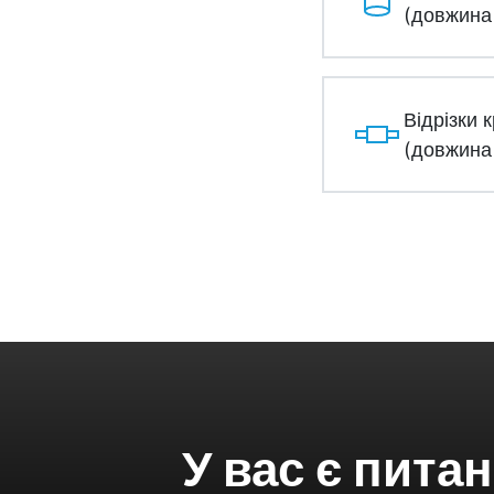
(довжина 
Відрізки 
(довжина 
У вас є пита