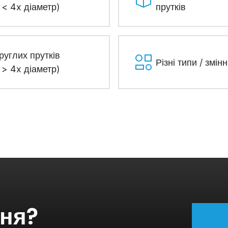
< 4x діаметр)
прутків
круглих прутків
Різні типи / змінн
> 4x діаметр)
ння?