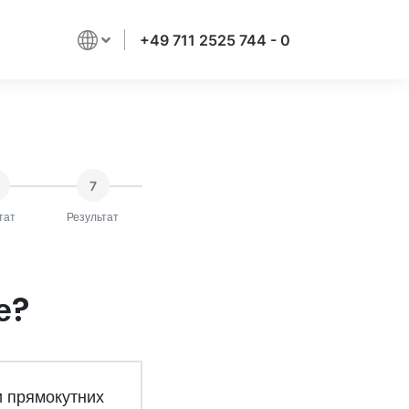
+49 711 2525 744 - 0
7
тат
Результат
е?
и прямокутних