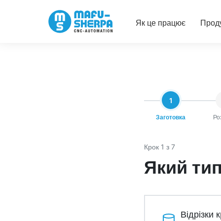
Як це працює
Прод
1
Заготовка
Ро
Крок 1 з 7
Який ти
Відрізки 