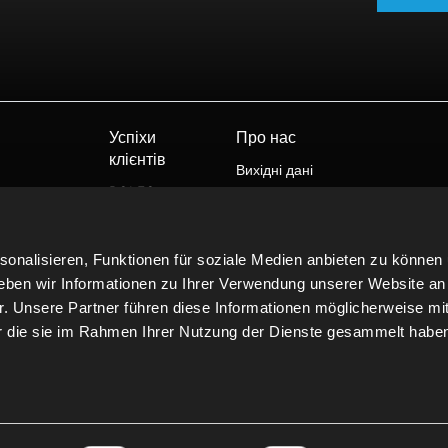
Успіхи
Про нас
клієнтів
Вихідні дані
ROLEC
Політика
конфіденційності
ШЕБЕЛЬ
Юридична інформація
ЛІБЛ
onalisieren, Funktionen für soziale Medien anbieten zu können 
Контакти
IPT
eben wir Informationen zu Ihrer Verwendung unserer Website an
MINK
r. Unsere Partner führen diese Informationen möglicherweise mi
ТРОСТ
er die sie im Rahmen Ihrer Nutzung der Dienste gesammelt habe