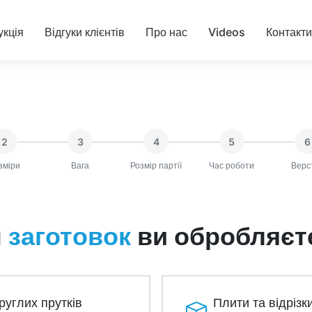
укція
Відгуки клієнтів
Про нас
Videos
Контакти
2
3
4
5
6
зміри
Вага
Розмір партії
Час роботи
Верс
п
ви обробляєт
заготовок
круглих прутків
Плити та відрізк