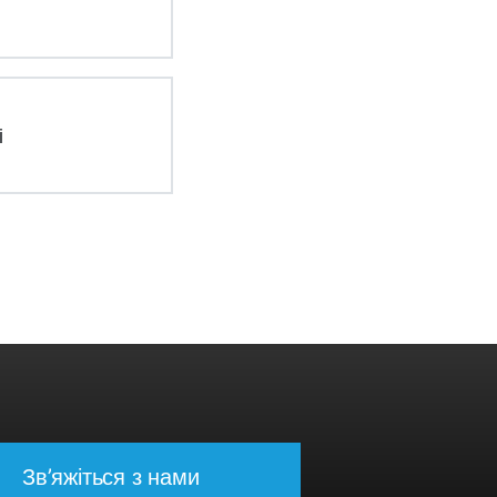
і
Зв’яжіться з нами