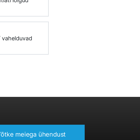
tlati lõigud
/ vahelduvad
õtke meiega ühendust