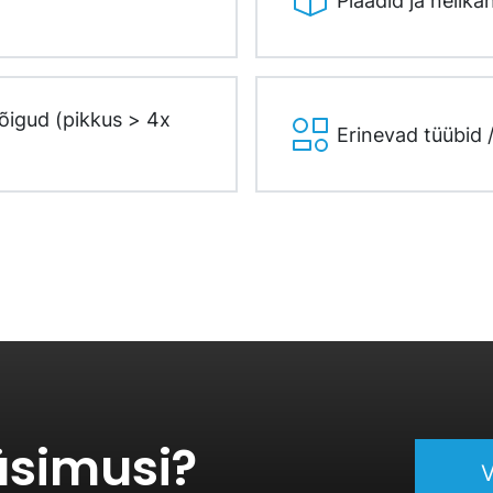
Plaadid ja nelikan
lõigud (pikkus > 4x
Erinevad tüübid 
küsimusi?
V