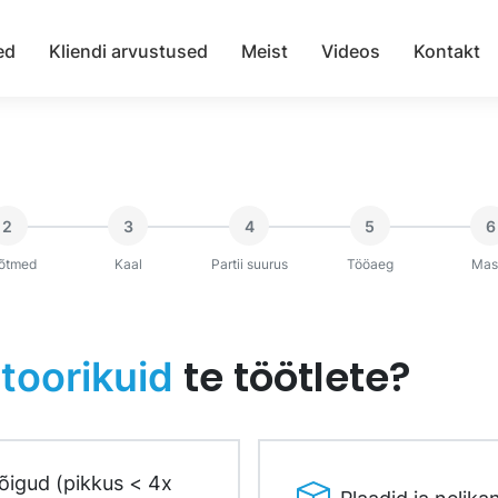
ed
Kliendi arvustused
Meist
Videos
Kontakt
2
3
4
5
6
õtmed
Kaal
Partii suurus
Tööaeg
Mas
d
te töötlete?
toorikuid
lõigud (pikkus < 4x