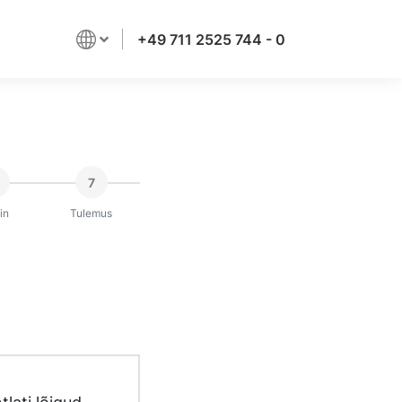
+49 711 2525 744 - 0
7
in
Tulemus