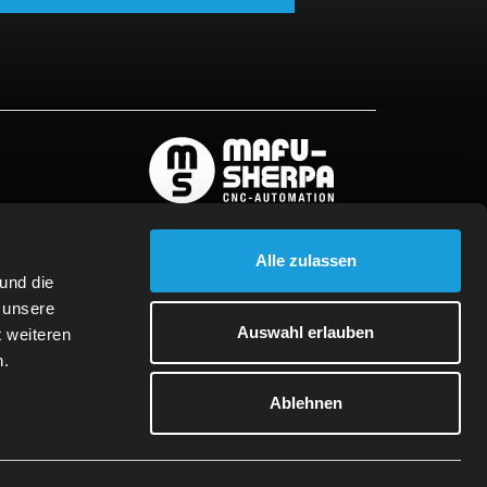
MAFU-SHERPA CNC
Alle zulassen
Automation GmbH
und die
Dieselstr. 18
 unsere
70736 Fellbach
Auswahl erlauben
t weiteren
n.
T +49 711 2525 744 - 0
info@mafu-sherpa.com
Ablehnen