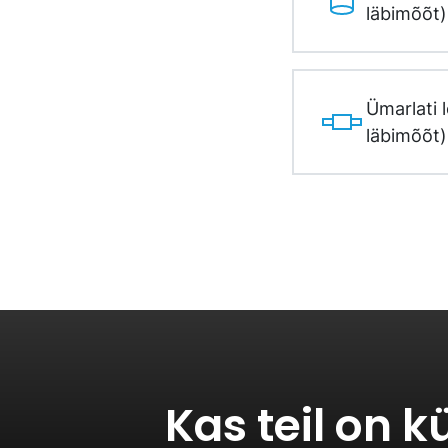
läbimõõt)
Ümarlati 
läbimõõt)
Kas teil on 