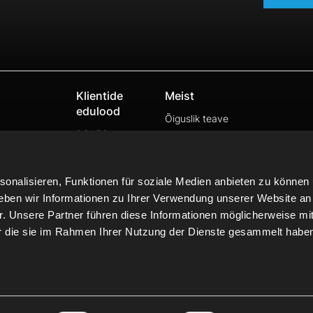
Klientide
Meist
edulood
Õiguslik teave
ROLEC
Andmekaitsepoliitika
SCHÖBEL
Õiguslik teave
LIEBL
Kontakt
onalisieren, Funktionen für soziale Medien anbieten zu können 
IPT
eben wir Informationen zu Ihrer Verwendung unserer Website an
MINK
r. Unsere Partner führen diese Informationen möglicherweise mi
TROST
er die sie im Rahmen Ihrer Nutzung der Dienste gesammelt habe