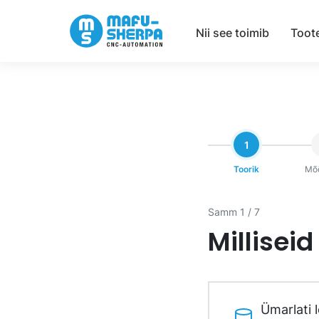
Nii see toimib
Toot
1
Toorik
Mõ
Samm 1 / 7
Millisei
Ümarlati 