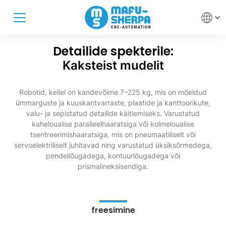
Detailide spekterile:
Kaksteist mudelit
Robotid, kellel on kandevõime 7–225 kg, mis on mõeldud
ümmarguste ja kuuskantvarraste, plaatide ja kanttoorikute,
valu- ja sepistatud detailide käitlemiseks. Varustatud
kaheloualise paralleelhaaratsiga või kolmeloualise
tsentreerimishaaratsiga, mis on pneumaatiliselt või
servoelektriliselt juhitavad ning varustatud üksiksõrmedega,
pendellõugadega, kontuurlõugadega või
prismalineksisendiga.
freesimine