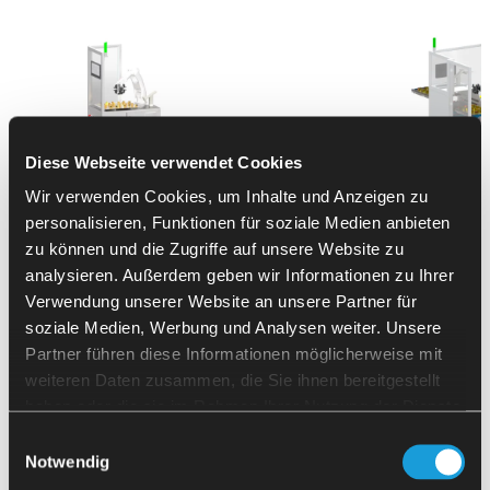
Diese Webseite verwendet Cookies
Wir verwenden Cookies, um Inhalte und Anzeigen zu
personalisieren, Funktionen für soziale Medien anbieten
SherpaLoader®
SherpaLoa
zu können und die Zugriffe auf unsere Website zu
T7
T12
analysieren. Außerdem geben wir Informationen zu Ihrer
Verwendung unserer Website an unsere Partner für
Silinderid ja võllidele
Silinderite ja võll
kuni 4 kg kaaluga*
kuni 8 kg kaaluga
soziale Medien, Werbung und Analysen weiter. Unsere
suurusvahemikus
Partner führen diese Informationen möglicherweise mit
Ø 10 x 10 - Ø 150 x 150 ja
Ø 10 x 10 x 10
x
1
weiteren Daten zusammen, die Sie ihnen bereitgestellt
Ø 10 x 50 -
Ø 30 x
300 mm
Ø 150 x 150 x 15
haben oder die sie im Rahmen Ihrer Nutzung der Dienste
gesammelt haben.
Einwilligungsauswahl
Notwendig
* Käsitsemiskaal sõltub tooriku raskuskesest