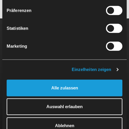
Präferenzen
Statistiken
Broneerige esitlus!
Marketing
Me tutvustame hea meelega teile ja teie meeskonnale, kuidas
SherpaLoader®-it ilma eelteadmisteta käivitada ja kasutada.
Einzelheiten zeigen
Helistage meile
+49 711 2525 744 - 0
Alle zulassen
Kirjutage meile
info@mafu-sherpa.com
Auswahl erlauben
Ablehnen