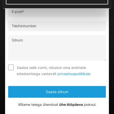
Saates selle vormi, nõustun oma andmete
edastamisega vastavalt
privaatsuspoliitikale
.
Võtame teiega ühendust
ühe tööpäeva
jooksul.