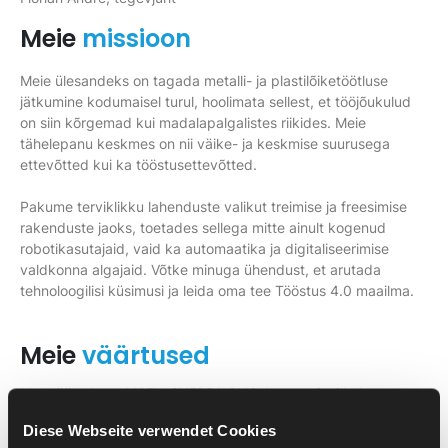
Meie
missioon
Meie ülesandeks on tagada metalli- ja plastilõiketöötluse
jätkumine kodumaisel turul, hoolimata sellest, et tööjõukulud
on siin kõrgemad kui madalapalgalistes riikides. Meie
tähelepanu keskmes on nii väike- ja keskmise suurusega
ettevõtted kui ka tööstusettevõtted.
Pakume terviklikku lahenduste valikut treimise ja freesimise
rakenduste jaoks, toetades sellega mitte ainult kogenud
robotikasutajaid, vaid ka automaatika ja digitaliseerimise
valdkonna algajaid. Võtke minuga ühendust, et arutada
tehnoloogilisi küsimusi ja leida oma tee Tööstus 4.0 maailma.
Meie
väärtused
Me määratleme MAFU-SHERPA CNC Automationi kolme
väärtuse kaudu:
Diese Webseite verwendet Cookies