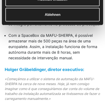
A MAFU-SHERPA equipou a porta redonda
existente da máquina com um sistema de
Ablehnen
acionamento de porta seguro para as pessoas, que
se integra perfeitamente no processo de produção.
Com a SpaceBox da MAFU-SHERPA, é possível
armazenar mais de 500 peças na área de uma
europalete. Assim, a instalação funciona de forma
autónoma durante mais de 8 horas, sem
necessidade de intervenção manual.
Holger Gräbeldinger, diretor executivo:
«Começámos a utilizar o sistema de automação da MAFU-
SHERPA há cerca de nove meses. Hoje, já nem consigo
imaginar como é que conseguiríamos dar conta do volume de
trabalho da instalação automatizada se tivéssemos de fazer o
carregamento manualmente.»