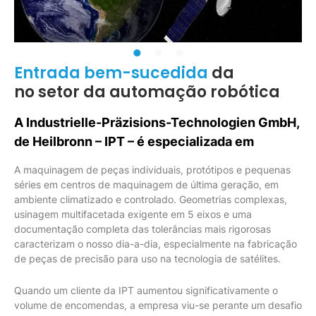
Entrada bem-sucedida
da
no setor da automação robótica
A Industrielle-Präzisions-Technologien GmbH,
de Heilbronn – IPT – é especializada em
A maquinagem de peças individuais, protótipos e pequenas
séries em centros de maquinagem de última geração, em
ambiente climatizado e controlado. Geometrias complexas,
usinagem multifacetada exigente em 5 eixos e uma
documentação completa das tolerâncias mais rigorosas
caracterizam o nosso dia-a-dia, especialmente na fabricação
de peças de precisão para uso na tecnologia de satélites.
Quando um cliente da IPT aumentou significativamente o
volume de encomendas, a empresa viu-se perante um desafio