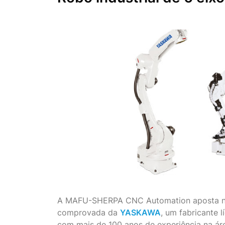
A MAFU-SHERPA CNC Automation aposta na
comprovada da
YASKAWA
, um fabricante l
com mais de 100 anos de experiência na á