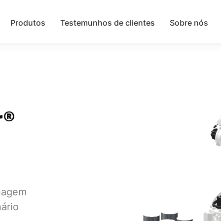
Produtos
Testemunhos de clientes
Sobre nós
r®
inagem
ário