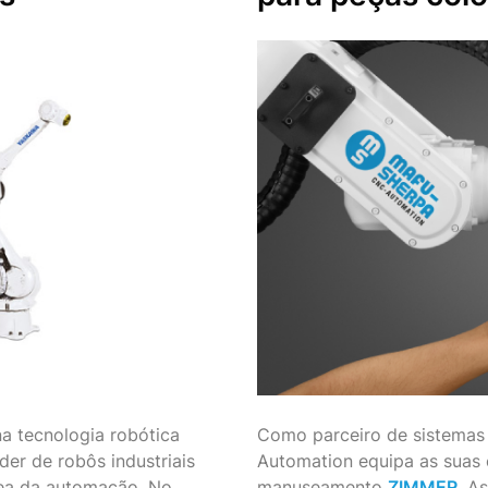
 tecnologia robótica
Como parceiro de sistema
íder de robôs industriais
Automation equipa as suas 
rea da automação. No
manuseamento
ZIMMER
. A