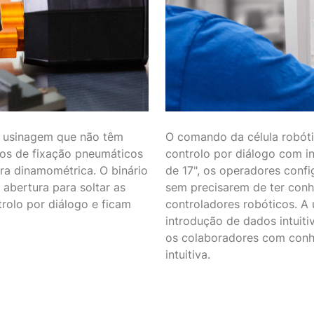
e usinagem que não têm
O comando da célula robóti
vos de fixação pneumáticos
controlo por diálogo com int
ora dinamométrica. O binário
de 17", os operadores confi
 abertura para soltar as
sem precisarem de ter con
trolo por diálogo e ficam
controladores robóticos. A 
introdução de dados intuiti
os colaboradores com conhe
intuitiva.