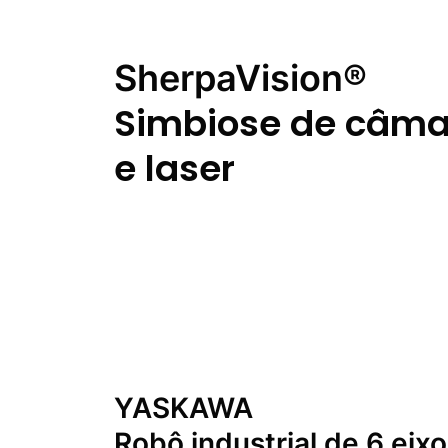
SherpaVision®
Simbiose de câma
e laser
YASKAWA
Robô industrial de 6 eix