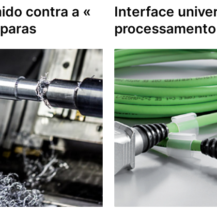
mido
contra a «
Interface unive
aparas
processamento