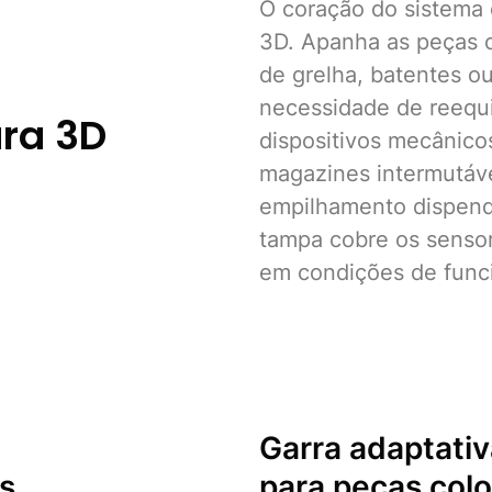
O coração do sistema 
3D. Apanha as peças 
de grelha, batentes ou
necessidade de reequ
ra 3D
dispositivos mecânic
magazines intermutáve
empilhamento dispend
tampa cobre os sensor
em condições de func
Garra
adaptativ
os
para peças co