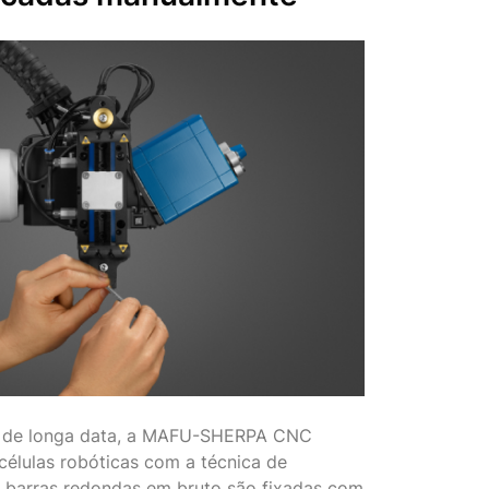
s de longa data, a MAFU-SHERPA CNC
células robóticas com a técnica de
s barras redondas em bruto são fixadas com