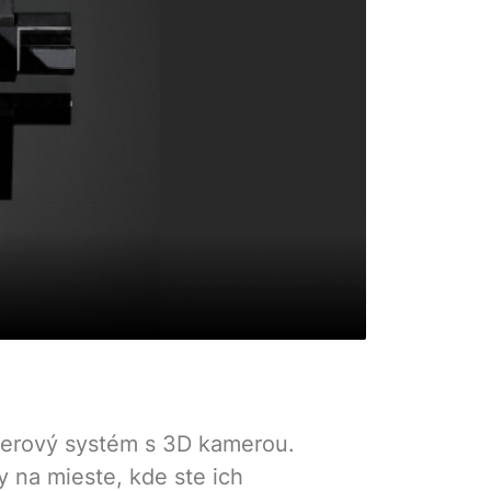
serový systém s 3D kamerou.
 na mieste, kde ste ich