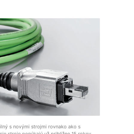
lný s novými strojmi rovnako ako s
cie stroje ponúkajú už približne 15 rokov