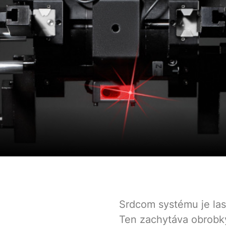
Srdcom systému je la
Ten zachytáva obrobky