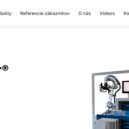
dukty
Referencie zákazníkov
O nás
Videos
Ko
r®