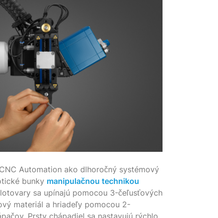
CNC Automation ako dlhoročný systémový
otické bunky
manipulačnou technikou
olotovary sa upínajú pomocou 3-čeľusťových
ový materiál a hriadeľy pomocou 2-
pačov. Prsty chápadiel sa nastavujú rýchlo