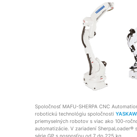
Spoločnosť MAFU-SHERPA CNC Automation 
robotickú technológiu spoločnosti
YASKAW
priemyselných robotov s viac ako 100-ročn
automatizácie. V zariadení SherpaLoader® 
série GP s nosnosťou od 7 do 225 kg.