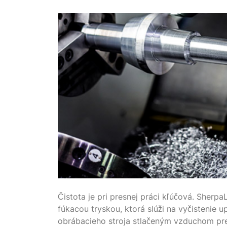
Čistota je pri presnej práci kľúčová. Sherp
fúkacou tryskou, ktorá slúži na vyčistenie u
obrábacieho stroja stlačeným vzduchom pr