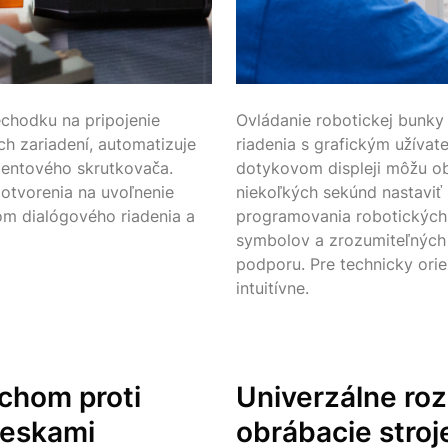
echodku na pripojenie
Ovládanie robotickej bunky
h zariadení, automatizuje
riadenia s grafickým užíva
entového skrutkovača.
dotykovom displeji môžu ob
otvorenia na uvoľnenie
niekoľkých sekúnd nastaviť 
om dialógového riadenia a
programovania robotických 
symbolov a zrozumiteľných
podporu. Pre technicky ori
intuitívne.
uchom
proti
Univerzálne roz
ieskami
obrábacie stroj