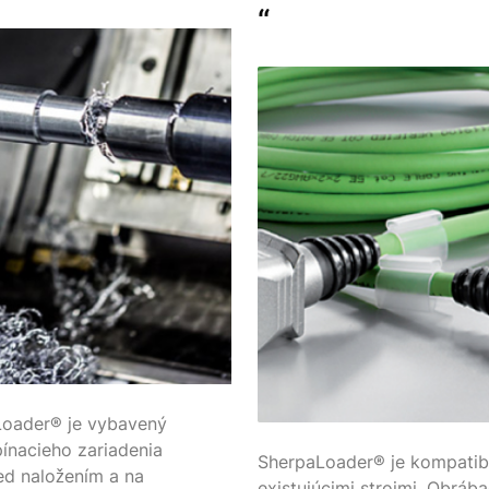
“
aLoader® je vybavený
pínacieho zariadenia
SherpaLoader® je kompatibi
ed naložením a na
existujúcimi strojmi. Obrába