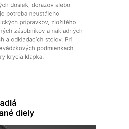
vých dosiek, dorazov alebo
uje potreba neustáleho
ckých prípravkov, zložitého
ných zásobníkov a nákladných
h a odkladacích stolov. Pri
prevádzkových podmienkach
y krycia klapka.
adlá
ané diely