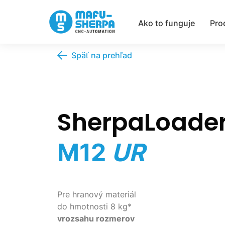
Ako to funguje
Pro
Späť na prehľad
SherpaLoade
M12
UR
Pre hranový materiál
do hmotnosti 8 kg*
v
rozsahu rozmerov