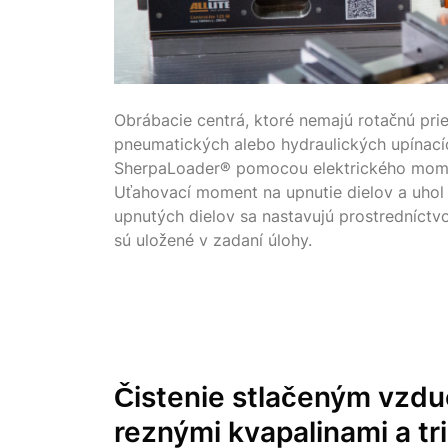
Obrábacie centrá, ktoré nemajú rotačnú pri
pneumatických alebo hydraulických upínacíc
SherpaLoader® pomocou elektrického mom
Uťahovací moment na upnutie dielov a uhol 
upnutých dielov sa nastavujú prostredníctv
sú uložené v zadaní úlohy.
Čistenie stlačeným vzd
reznými kvapalinami a tr