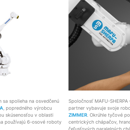
sa spolieha na osvedčenú
Spoločnosť MAFU-SHERPA 
A
, popredného výrobcu
partner vybavuje svoje rob
ou skúsenosťou v oblasti
ZIMMER
. Okrúhle tyčové p
sa používajú 6-osové roboty
centrických chápačov, hran
čeľusťových paralelných chá