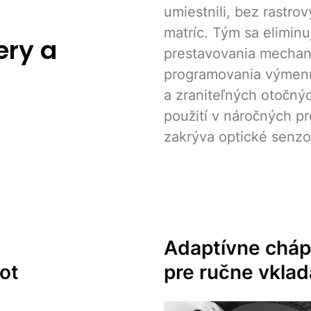
umiestnili, bez rastro
matríc. Tým sa elimin
ry a
prestavovania mechani
programovania výmen
a zraniteľných otočnýc
použití v náročných 
zakrýva optické senzor
Adaptívne
cháp
ot
pre ručne vklad