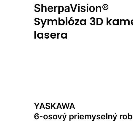
SherpaVision®
Symbióza 3D kame
lasera
YASKAWA
6-osový priemyselný rob