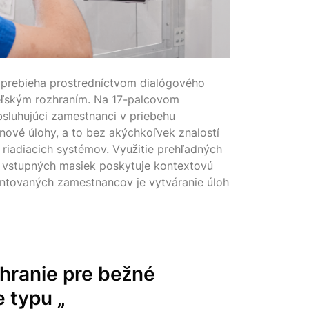
 prebieha prostredníctvom dialógového
teľským rozhraním. Na 17-palcovom
sluhujúci zamestnanci v priebehu
nové úlohy, a to bez akýchkoľvek znalostí
riadiacich systémov. Využitie prehľadných
 vstupných masiek poskytuje kontextovú
entovaných zamestnancov je vytváranie úloh
hranie
pre bežné
e typu „