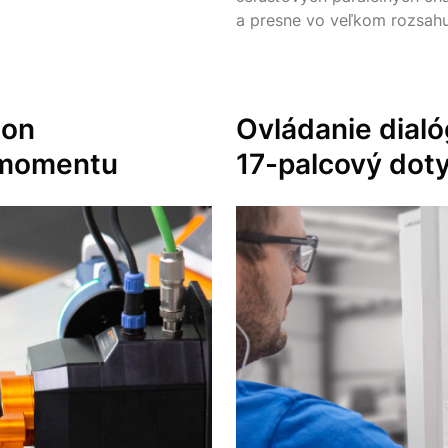
a presne vo veľkom rozsah
hon
Ovládanie dialó
o momentu
17-palcový
doty