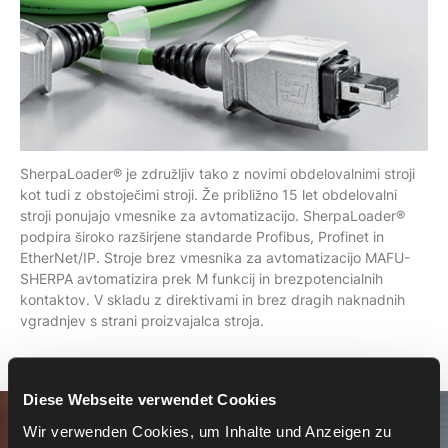
SherpaLoader® je združljiv tako z novimi obdelovalnimi stroji
kot tudi z obstoječimi stroji. Že približno 15 let obdelovalni
stroji ponujajo vmesnike za avtomatizacijo. SherpaLoader®
podpira široko razširjene standarde Profibus, Profinet in
EtherNet/IP. Stroje brez vmesnika za avtomatizacijo MAFU-
SHERPA avtomatizira prek M funkcij in brezpotencialnih
kontaktov. V skladu z direktivami in brez dragih naknadnih
vgradnjev s strani proizvajalca stroja.
Diese Webseite verwendet Cookies
Wir verwenden Cookies, um Inhalte und Anzeigen zu