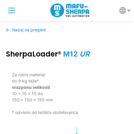
Nazaj na pregled
SherpaLoader®
M12
UR
Za robni material
do 8 kg teže*
v
razponu velikosti
10 x 10 x 10 do
150 x 150 x 150 mm
* odvisno od težišča obdelovanca