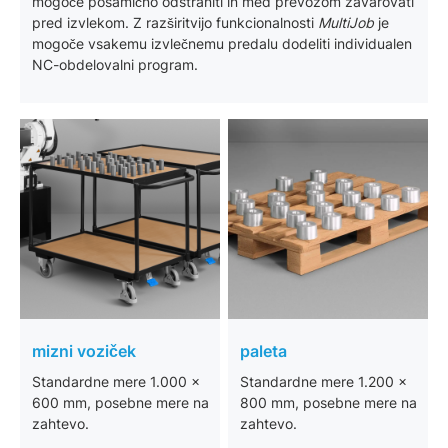
mogoče posamično odstraniti in med prevozom zavarovati
pred izvlekom. Z razširitvijo funkcionalnosti
MultiJob
je
mogoče vsakemu izvlečnemu predalu dodeliti individualen
NC-obdelovalni program.
mizni voziček
paleta
Standardne mere 1.000 x
Standardne mere 1.200 x
600 mm, posebne mere na
800 mm, posebne mere na
zahtevo.
zahtevo.