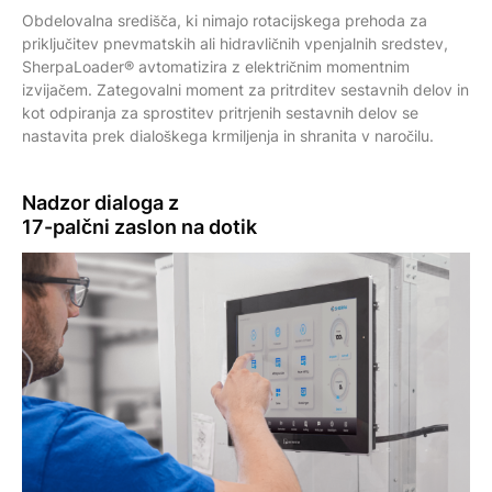
Obdelovalna središča, ki nimajo rotacijskega prehoda za
priključitev pnevmatskih ali hidravličnih vpenjalnih sredstev,
SherpaLoader® avtomatizira z električnim momentnim
izvijačem. Zategovalni moment za pritrditev sestavnih delov in
kot odpiranja za sprostitev pritrjenih sestavnih delov se
nastavita prek dialoškega krmiljenja in shranita v naročilu.
Nadzor dialoga z
17-palčni
zaslon na dotik