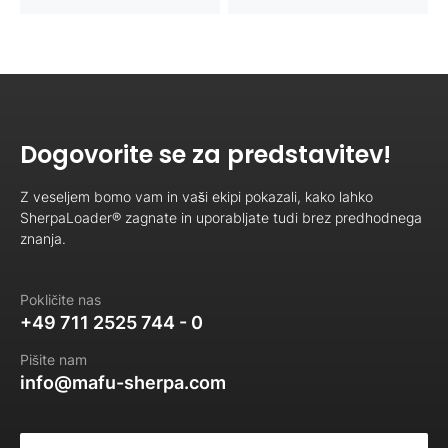
Dogovorite se za predstavitev!
Z veseljem bomo vam in vaši ekipi pokazali, kako lahko
SherpaLoader® zagnate in uporabljate tudi brez predhodnega
znanja.
Pokličite nas
+49 711 2525 744 - 0
Pišite nam
info@mafu-sherpa.com