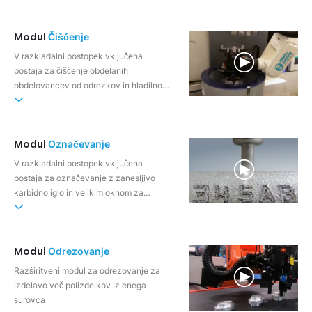
Modul
Čiščenje
V razkladalni postopek vključena
postaja za čiščenje obdelanih
obdelovancev od odrezkov in hladilno-
mazalnih sredstev
Modul
Označevanje
V razkladalni postopek vključena
postaja za označevanje z zanesljivo
karbidno iglo in velikim oknom za
označevanje
Modul
Odrezovanje
Razširitveni modul za odrezovanje za
izdelavo več polizdelkov iz enega
surovca