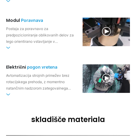
Modul
Poravnava
Postaja za poravnavo za
predpozicioniranje oblikovanih delov za
lego orientirano vstavljanje v
obdelovalni stroj
Električni
pogon vretena
Avtomatizacija strojnih primežev brez
rotacijskega prehoda, z momentno
natančnim nadzorom zategovalnega
momenta
skladišče materiala