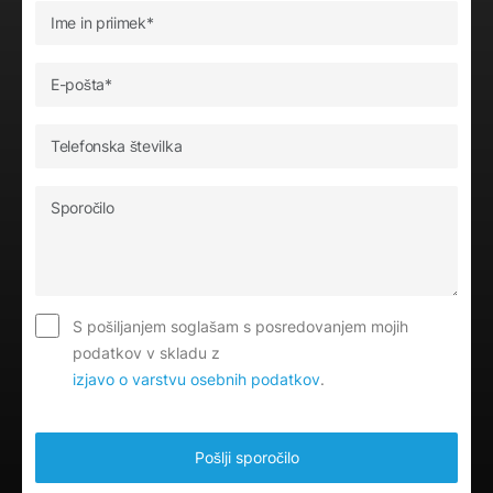
S pošiljanjem soglašam s posredovanjem mojih
podatkov v skladu z
izjavo o varstvu osebnih podatkov
.