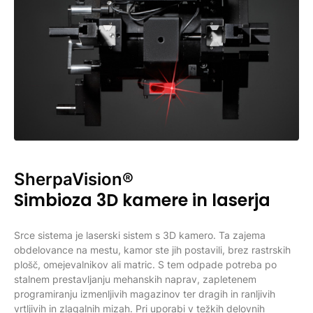
SherpaVision®
Simbioza 3D kamere in laserja
Srce sistema je laserski sistem s 3D kamero. Ta zajema
obdelovance na mestu, kamor ste jih postavili, brez rastrskih
plošč, omejevalnikov ali matric. S tem odpade potreba po
stalnem prestavljanju mehanskih naprav, zapletenem
programiranju izmenljivih magazinov ter dragih in ranljivih
vrtljivih in zlagalnih mizah. Pri uporabi v težkih delovnih