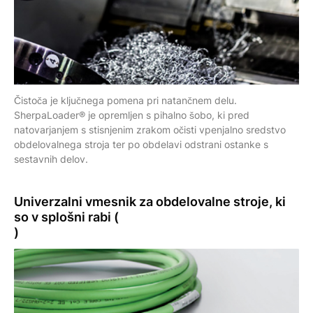
Čistoča je ključnega pomena pri natančnem delu.
SherpaLoader® je opremljen s pihalno šobo, ki pred
natovarjanjem s stisnjenim zrakom očisti vpenjalno sredstvo
obdelovalnega stroja ter po obdelavi odstrani ostanke s
sestavnih delov.
Univerzalni vmesnik
za obdelovalne stroje, ki
so v splošni rabi (
)