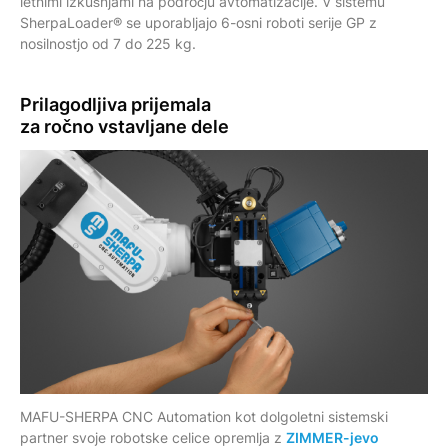
letnimi izkušnjami na področju avtomatizacije. V sistemu
SherpaLoader® se uporabljajo 6-osni roboti serije GP z
nosilnostjo od 7 do 225 kg.
Prilagodljiva
prijemala
za ročno vstavljane dele
MAFU-SHERPA CNC Automation kot dolgoletni sistemski
partner svoje robotske celice opremlja z
ZIMMER-jevo