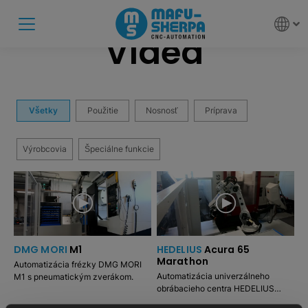
Videá
Všetky
Použitie
Nosnosť
Príprava
Výrobcovia
Špeciálne funkcie
DMG MORI
M1
HEDELIUS
Acura 65
Marathon
Automatizácia frézky DMG MORI
Automatizácia univerzálneho
M1 s pneumatickým zverákom.
obrábacieho centra HEDELIUS
Acura 65 Marathon s mechanickým