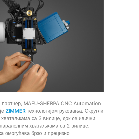
и партнер, MAFU-SHERPA CNC Automation
ије
ZIMMER
технологијом руковања. Округли
 хватаљкама са 3 вилице, док се ивични
у паралелним хватаљкама са 2 вилице.
а омогућава брзо и прецизно