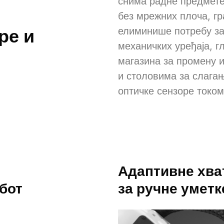
снима радне предмете 
без мрежних плоча, г
ре и
елиминише потребу з
механичких уређаја, 
магазина за промену 
и столовима за слага
оптичке сензоре токо
Адаптивне
хва
бот
за ручне уметк