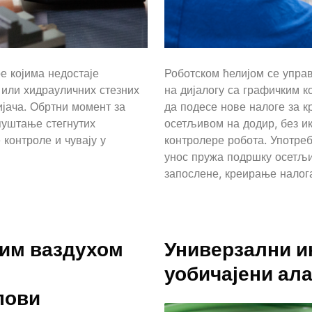
е којима недостаје
Роботском ћелијом се упр
 или хидрауличних стезних
на дијалогу са графичким 
ијача. Обртни момент за
да подесе нове налоге за к
пуштање стегнутих
осетљивом на додир, без и
контроле и чувају у
контролере робота. Употреб
унос пружа подршку осетљив
запослене, креирање налог
им ваздухом
Универзални и
уобичајени ала
пови