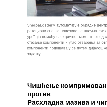
SherpaLoader® аутоматизује обрадне центр
ротациони спој за повезивање пнеуматских
уређаја помоћу електричног моментног одв
стезање компоненти и угао отварања за от
компоненти подешавају се путем дијалошке 
задатку.
Чишћење компримован
против
Расхладна мазива и чи