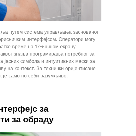
авља путем система управљања заснованог
корисничким интерфејсом. Оператори могу
ратко време на 17-инчном екрану
каквог знања програмирања потребног за
а јасних симбола и интуитивних маски за
у на контекст. За технички оријентисане
а је само по себи разумљиво.
нтерфејс
за
ти за обраду