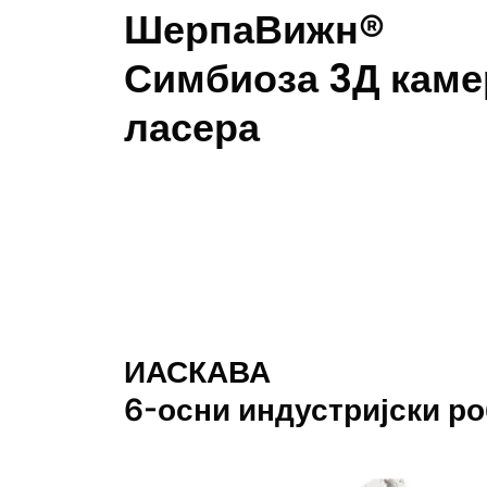
ШерпаВижн®
Симбиоза 3Д каме
ласера
ИАСКАВА
6-осни индустријски ро