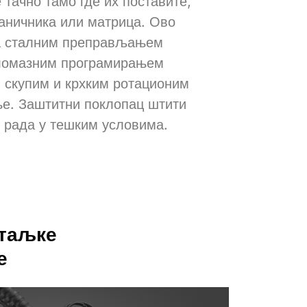
тачно тамо где их поставите,
раничника или матрица. Ово
а сталним преправљањем
гломазним програмирањем
и скупим и крхким ротационим
ње. Заштитни поклопац штити
м рада у тешким условима.
таљке
е