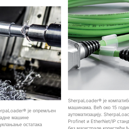
SherpaLoader® је компатиб
машинама. Већ око 15 годи
herpaLoader® је опремљен
аутоматизацију. SherpaLoa
радне машине
Profinet и EtherNet/IP ст
 уклањање остатака
без магистрале користећи M