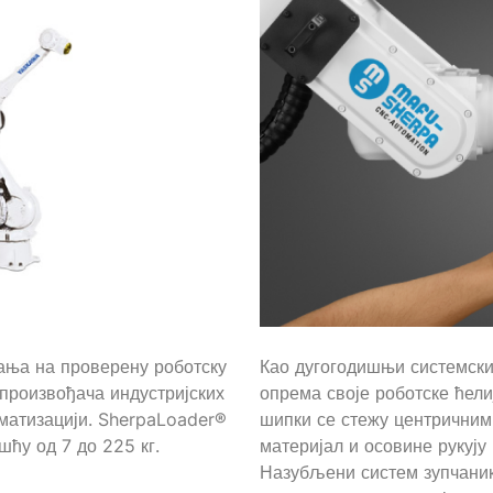
ња на проверену роботску
Као дугогодишњи системск
 произвођача индустријских
опрема своје роботске ћел
оматизацији. SherpaLoader®
шипки се стежу центричним
шћу од 7 до 225 кг.
материјал и осовине рукуј
Назубљени систем зупчаник