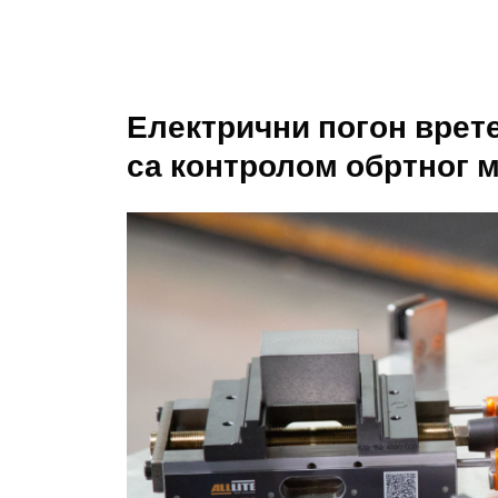
Електрични погон врет
са контролом обртног 