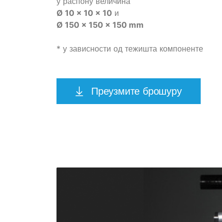
у распону величина
Ø 10 x 10 x 10
и
Ø 150 x 150 x 150 mm
* у зависности од тежишта компоненте
Преузмите брошуру