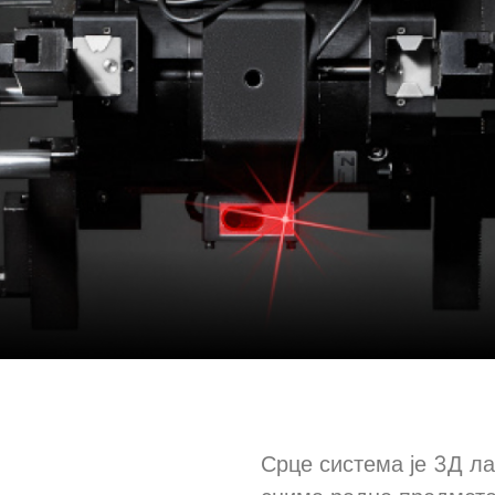
Срце система је 3Д л