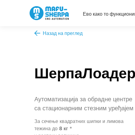
Ево како то функцион
Назад на преглед
ШерпаЛоаде
Аутоматизација за обрадне центре
са стационарним стезним уређајем
За сечење квадратних шипки и лимова
тежина до
8 кг
*