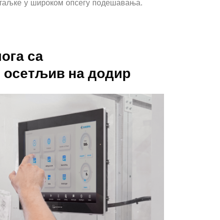
атаљке у широком опсегу подешавања.
ога са
 осетљив на додир