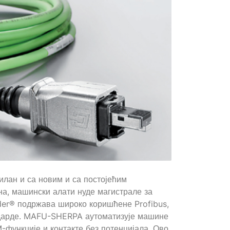
илан и са новим и са постојећим
на, машински алати нуде магистрале за
der® подржава широко коришћене Profibus,
андарде. MAFU-SHERPA аутоматизује машине
-функције и контакте без потенцијала. Ово