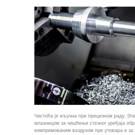
Чистоћа је кључна при прецизном раду. S
млазницом за чишћење стезног уређаја об
компримованим ваздухом пре утовара и за