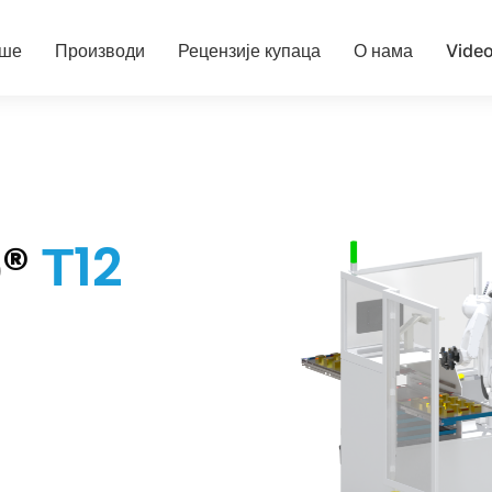
ише
Производи
Рецензије купаца
О нама
Vide
р®
Т12