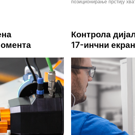
позиционирање прстију хв
ена
Контрола дијал
момента
17-инчни
екран