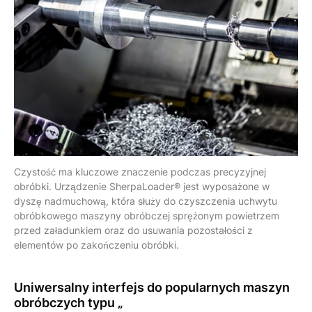
Czystość ma kluczowe znaczenie podczas precyzyjnej
obróbki. Urządzenie SherpaLoader® jest wyposażone w
dyszę nadmuchową, która służy do czyszczenia uchwytu
obróbkowego maszyny obróbczej sprężonym powietrzem
przed załadunkiem oraz do usuwania pozostałości z
elementów po zakończeniu obróbki.
Uniwersalny interfejs
do popularnych maszyn
obróbczych typu „