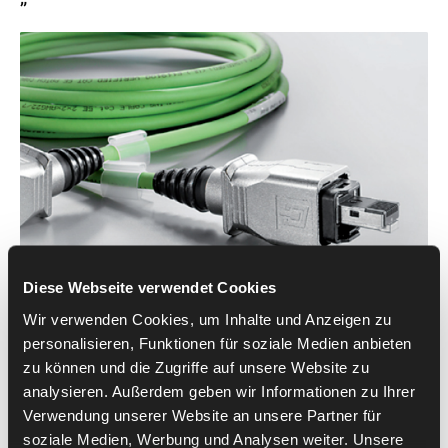
”
Diese Webseite verwendet Cookies
SherpaLoader® jest kompatybilny zarówno z nowymi, jak i z
Wir verwenden Cookies, um Inhalte und Anzeigen zu
maszynami istniejącymi. Od około 15 lat obrabiarki są
wyposażone w interfejsy magistrali służące do automatyzacji.
personalisieren, Funktionen für soziale Medien anbieten
SherpaLoader® obsługuje powszechnie stosowane standardy
zu können und die Zugriffe auf unsere Website zu
Profibus, Profinet i EtherNet/IP. Maszyny bez interfejsu
analysieren. Außerdem geben wir Informationen zu Ihrer
magistrali są automatyzowane przez MAFU-SHERPA za
Verwendung unserer Website an unsere Partner für
pomocą funkcji M i styków bezpotencjałowych. Rozwiązanie
soziale Medien, Werbung und Analysen weiter. Unsere
to jest zgodne z wytycznymi i nie wymaga kosztownego