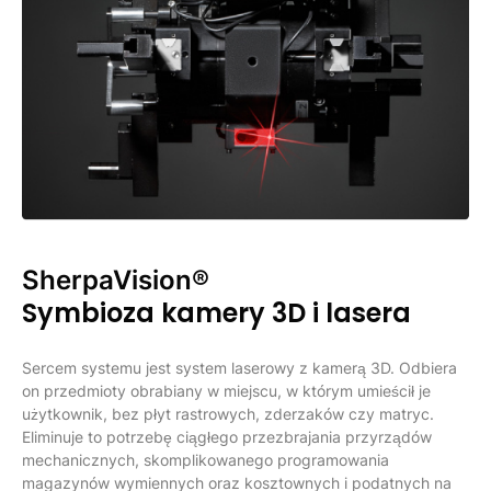
SherpaVision®
Symbioza kamery 3D i lasera
Sercem systemu jest system laserowy z kamerą 3D. Odbiera
on przedmioty obrabiany w miejscu, w którym umieścił je
użytkownik, bez płyt rastrowych, zderzaków czy matryc.
Eliminuje to potrzebę ciągłego przezbrajania przyrządów
mechanicznych, skomplikowanego programowania
magazynów wymiennych oraz kosztownych i podatnych na