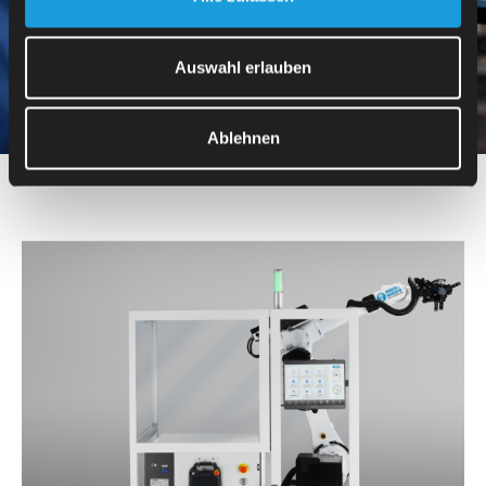
zabezpieczone przez TSL 1.2 i RSA 2048 z asymetryczną
wymianą kluczy, a także Perfect Forward Secrecy przy użyciu
Diffie-Hellman Ephemeral Handshake, standardu
Auswahl erlauben
bezpieczeństwa dla bankowości internetowej.
Ablehnen