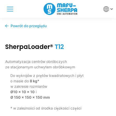
Powrót do przeglądu
SherpaLoader®
T12
Automatyzacja centrów obróbczych
ze stacjonarnym uchwytem obróbkowym
Do wykrojów z prętów kwadratowych i płyt
o masie do
8 kg*
w zakresie rozmiarów
Ø
10 x 10 x 10
i
Ø 150 x 150 x 150 mm
* w zależności od środka ciężkości części