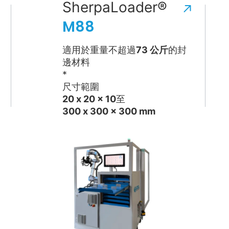
SherpaLoader®
M88
適用於重量不超過
73 公斤
的封
邊材料
*
尺寸範圍
20 x 20 x 10
至
300 x 300 x 300
mm