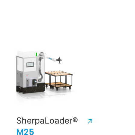
SherpaLoader®
M25