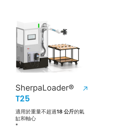
SherpaLoader®
T25
適用於重量不超過
18 公斤
的氣
缸和軸心
*