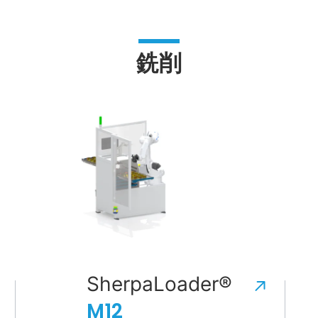
銑削
SherpaLoader®
M12