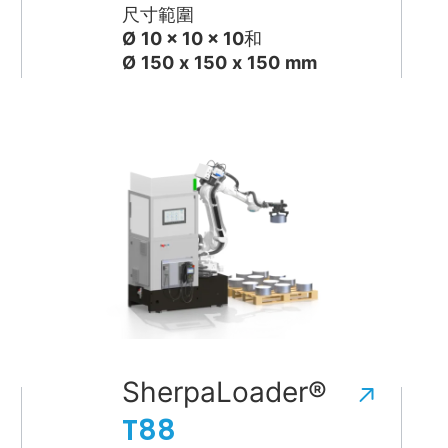
尺寸範圍
Ø
10 x 10 x 10
和
Ø
150
x
150
x
150
mm
SherpaLoader®
T88