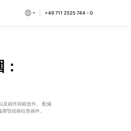
+49 711 2525 744 - 0
圍：
，以及鑄件與鍛造件。 配備
輪廓顎或棱柱形插件。