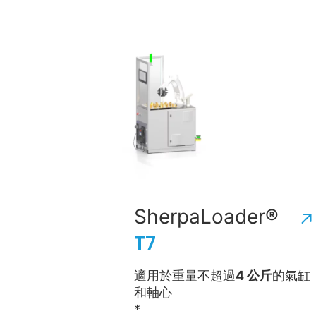
SherpaLoader®
T7
適用於重量不超過
4 公斤
的氣缸
和軸心
*