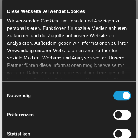
Diese Webseite verwendet Cookies
Wir verwenden Cookies, um Inhalte und Anzeigen zu
personalisieren, Funktionen für soziale Medien anbieten
您在自動化方面需要協助嗎？
zu können und die Zugriffe auf unsere Website zu
MT EVO
T32FSY
DN Solutions
Puma 3100L
analysieren. Außerdem geben wir Informationen zu Ihrer
MT EVO T32FSY 車床的自動化，用
配備 Fanuc i Series 控制系統的 DN
如果您對工具機自動化有任何疑問，或希望獲
於在配備卡盤的主軸與配備夾頭的副
Solutions Puma 3100L 車床自動
Verwendung unserer Website an unsere Partner für
得快速建議，我很樂意為您提供協助。
主軸上加工軸類工件。
化。可選附加模組：托盤、堆疊與翻
soziale Medien, Werbung und Analysen weiter. Unsere
轉。
請留下您的聯絡方式，我會盡快與您聯繫。
Partner führen diese Informationen möglicherweise mit
weiteren Daten zusammen, die Sie ihnen bereitgestellt
haben oder die sie im Rahmen Ihrer Nutzung der Dienste
Florian Andre
gesammelt haben.
總經理
Einwilligungsauswahl
SPINNER
TC800
DMG MORI
DMU 50
Notwendig
配備 SIEMENS 控制系統以及主軸與
配備 Heidenhain 控制系統（CELOS
副主軸的 SPINNER TC800 車床自動
應用程式）的 DMG MORI DMU 50
化。從兩個托盤上料／卸料。
五軸加工中心機自動化。於氣動虎鉗
Präferenzen
上進行切削加工。
Statistiken