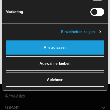
HERMLE
C12
TSUGAMI
M08DE-II
Marketing
配備 Heidenhain TNC 640 控制系統
配備 FANUC Oi-TF 控制系統的
的 HERMLE C12 自動化。配備氣動夾
TSUGAMI M08DE-II 自動化。於配備
具的五軸加工機床。
夾頭的主軸上進行切削加工。
Einzelheiten zeigen
《
提交後，即表示我同意依
隱私權政策》
傳輸我的資
1
2
3
4
5
6
7
8
9
Alle zulassen
據
料。
Auswahl erlauben
資源
Ablehnen
用途
客戶成功案例
關於我們