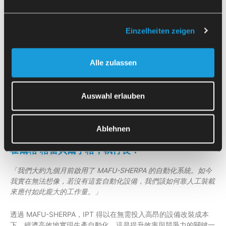
成本不到該機器製造商所提供 Profibus 介面的一半。
藉此，得以以具成本效益且靈活的方式實現自動化連
接。
Einzelheiten zeigen
MAFU-SHERPA 為該機台現有的圓形門配備了符合人身
Alle zulassen
安全標準的門驅動系統，該系統能無縫整合至生產流程
中。
Auswahl erlauben
透過 MAFU-SHERPA 的 SpaceBox，可在一個歐規托
盤的面積上放置超過 500 個零件。因此，該系統可自主
運行超過 8 小時，無需人工干預。
Ablehnen
霍爾格·格雷貝爾丁格，執行長：
「我們大約九個月前啟用了 MAFU-SHERPA 的自動化系統。如今
我實在無法想像，若沒有這套自動化設備，我們該如何靠人工裝載
來應付如此龐大的工作量。」
透過 MAFU-SHERPA，IPT 得以在無需投入高昂的設備改裝成本
下，經濟高效地實現生產自動化。這是提升效率與競爭力的關鍵一