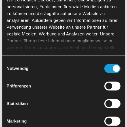
personalisieren, Funktionen für soziale Medien anbieten
身為代工製造商，IPT 必須有針對性地規劃投資，並尋求經濟上可
zu können und die Zugriffe auf unsere Website zu
行的解決方案。經向機器製造商詢價後得知，實現自動化所需的改
analysieren. Außerdem geben wir Informationen zu Ihrer
裝項目——包括第 4 和第 5 軸的旋轉接頭、 軸上的旋轉接頭、液
壓夾緊系統、自動化機台防護門驅動裝置以及 Profibus 自動化介
Verwendung unserer Website an unsere Partner für
面——將涉及高達五位數的費用。 對於已使用十年的機台而言，
soziale Medien, Werbung und Analysen weiter. Unsere
這並非明智的選擇。因此，IPT 尋求符合需求的替代方案，並在
Partner führen diese Informationen möglicherweise mit
MAFU-MAFU-SHERPA CNC Automation 找到了解決方案。
weiteren Daten zusammen, die Sie ihnen bereitgestellt
haben oder die sie im Rahmen Ihrer Nutzung der Dienste
解決方案
gesammelt haben.
Einwilligungsauswahl
Notwendig
與其進行耗資巨大的機器改造，IPT 選擇了精準匹配的自動化解決
方案
SherpaLoader® M25
：
Präferenzen
對於未配備旋轉接頭的加工機，MAFU-SHERPA 會安裝
ALLMATIC 生產的 RoboBuddy 電動扭力起子機，以高
效地實現機械夾頭的自動化。如此一來，便無需加裝液
Statistiken
壓夾緊系統。
Marketing
MAFU-SHERPA 提供了一套客製化的 I/O 介面，其後裝