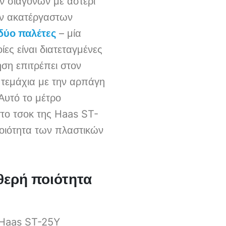
ν σιαγόνων με αστέρι
ών ακατέργαστων
δύο παλέτες
– μία
ες είναι διατεταγμένες
ση επιτρέπει στον
 τεμάχια με την αρπάγη
Αυτό το μέτρο
στο τσοκ της Haas ST-
ποιότητα των πλαστικών
θερή ποιότητα
ς Haas ST-25Y