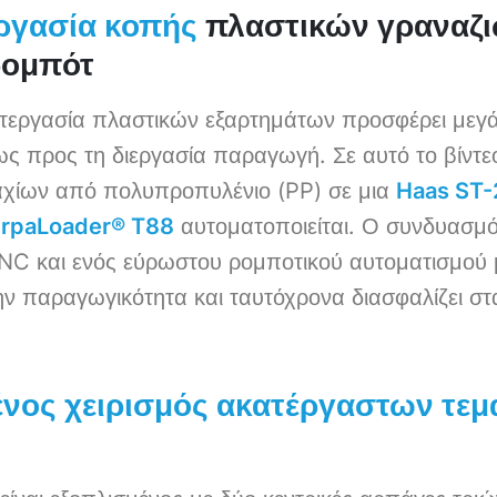
πλαστικών γραναζ
ργασία κοπής
ρομπότ
τεργασία πλαστικών εξαρτημάτων προσφέρει μεγάλ
ως προς τη διεργασία παραγωγή. Σε αυτό το βίντεο
αχίων από πολυπροπυλένιο (PP) σε μια
Haas ST
rpaLoader® T88
αυτοματοποιείται. Ο συνδυασμό
C και ενός εύρωστου ρομποτικού αυτοματισμού με
ην παραγωγικότητα και ταυτόχρονα διασφαλίζει σ
νος χειρισμός ακατέργαστων τεμ