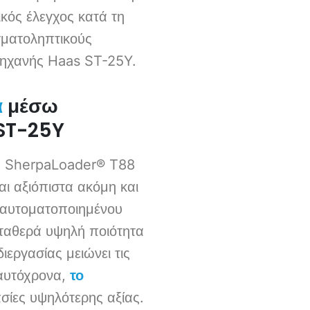
ικός έλεγχος κατά τη
ιγματοληπτικούς
ς μηχανής Haas ST-25Y.
μέσω
α
 ST-25Y
υ SherpaLoader® T88
αι αξιόπιστα ακόμη και
 αυτοματοποιημένου
σταθερά υψηλή ποιότητα
εργασίας μειώνει τις
Ταυτόχρονα,
το
ασίες υψηλότερης αξίας.