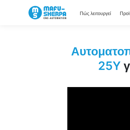
Πώς λειτουργεί
Προϊ
Αυτοματοπ
γ
25Y