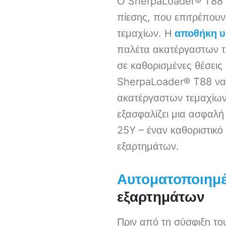
Ο SherpaLoader® T88 εί
πίεσης, που επιτρέπου
τεμαχίων. Η
αποθήκη υ
παλέτα ακατέργαστων τε
σε καθορισμένες θέσεις
SherpaLoader® T88 να α
ακατέργαστων τεμαχίων 
εξασφαλίζει μια ασφαλή
25Y – έναν καθοριστικό
εξαρτημάτων.
Αυτοματοποιημέ
εξαρτημάτων
Πριν από τη σύσφιξη το