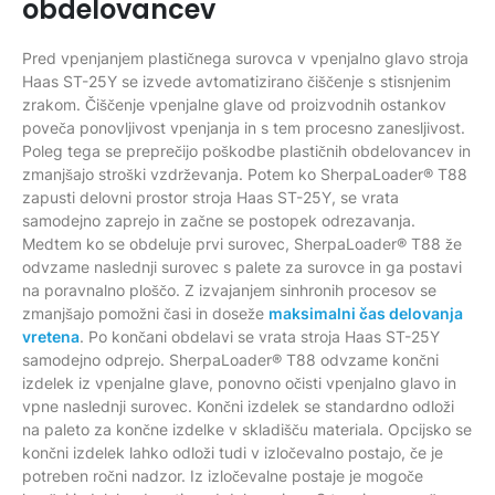
obdelovancev
Pred vpenjanjem plastičnega surovca v vpenjalno glavo stroja
Haas ST-25Y se izvede avtomatizirano čiščenje s stisnjenim
zrakom. Čiščenje vpenjalne glave od proizvodnih ostankov
poveča ponovljivost vpenjanja in s tem procesno zanesljivost.
Poleg tega se preprečijo poškodbe plastičnih obdelovancev in
zmanjšajo stroški vzdrževanja. Potem ko SherpaLoader® T88
zapusti delovni prostor stroja Haas ST-25Y, se vrata
samodejno zaprejo in začne se postopek odrezavanja.
Medtem ko se obdeluje prvi surovec, SherpaLoader® T88 že
odvzame naslednji surovec s palete za surovce in ga postavi
na poravnalno ploščo. Z izvajanjem sinhronih procesov se
zmanjšajo pomožni časi in doseže
maksimalni čas delovanja
vretena
. Po končani obdelavi se vrata stroja Haas ST-25Y
samodejno odprejo. SherpaLoader® T88 odvzame končni
izdelek iz vpenjalne glave, ponovno očisti vpenjalno glavo in
vpne naslednji surovec. Končni izdelek se standardno odloži
na paleto za končne izdelke v skladišču materiala. Opcijsko se
končni izdelek lahko odloži tudi v izločevalno postajo, če je
potreben ročni nadzor. Iz izločevalne postaje je mogoče