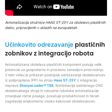
Avtomatizacija stružnice HAAS ST-25Y za obdelavo plastičnih
delov, pripravljenih v skladih na europaletah
plastičnih
Učinkovito odrezavanje
zobnikov z integracijo robota
Avtomatizirana obdelava plastičnih komponent ponuja velik
potencial za gospodarno in procesno zanesljivo proizvodnjo.
V tem videu je prikazan postopek odrezavanja obdelovancev
iz polipropilena (PP) na stroju
Haas ST-25Y
z integracijo
naprave
SherpaLoader® T88
. Kombinacija sodobnega CNC
obdelovalnega stroja in robustne robotske avtomatizacije
zmanjšuje ročne posege, povečuje produktivnost in hkrati
zagotavlja enakomerno visoko kakovost obdelovancev.