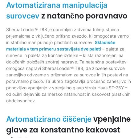
Avtomatizirana manipulacija
z natančno poravnavo
surovcev
SherpaLoader® T88 je opremljen z dvema tričeljustnima
prijemaloma z vključeno pritisno zvezdo, ki omogočata varno
in stabilno manipulacijo plastičnih surovcev.
Skladišče
materiala v tem primeru sestavljata dve paleti
– paleta za
surovce in paleta za končne izdelke – ki sta razporejeni na
določenih položajih znotraj naprave. Ta natančna postavitev
omogoča napravi SherpaLoader® T88, da zložene surovce
zanesljivo odvzame s prijemalom za surovce in jih postavi na
poravnalno ploščo. Ta ukrep zagotavlja procesno zanesljivo in
ponovljivo vpenjanje v vpenjalno glavo stroja Haas ST-25Y –
odločilni dejavnik za mersko natančnost in kakovost plastičnih
obdelovancev.
vpenjalne
Avtomatizirano čiščenje
glave za konstantno kakovost