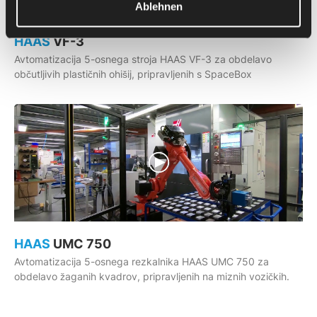
Ablehnen
HAAS
VF-3
Avtomatizacija 5-osnega stroja HAAS VF-3 za obdelavo
občutljivih plastičnih ohišij, pripravljenih s SpaceBox
HAAS
UMC 750
Avtomatizacija 5-osnega rezkalnika HAAS UMC 750 za
obdelavo žaganih kvadrov, pripravljenih na miznih vozičkih.