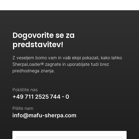
Dogovorite se za
predstavitev!
Z veseljem bomo vam in vaši ekipi pokazali, kako lahko
SherpaLoader® zagnate in uporabljate tudi brez
predhodnega znanja.
Pokličite nas
+49 711 2525 744 - 0
Pišite nam
info@mafu-sherpa.com