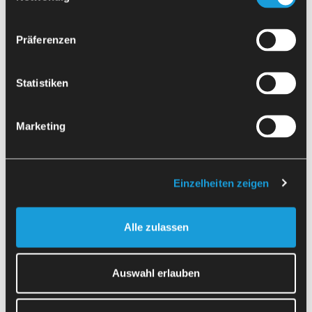
zahtevnejše naloge. S tem se optimizira raba virov znotraj
proizvodnje. Poleg tega odprava ročnih delovnih korakov
zagotavlja konstantno ponovljivost in zmanjšuje potencialne
Präferenzen
vire napak. Avtomatizacija postopka odrezavanja stroja HAAS
ST-25V poteka ob upoštevanju najvišjih varnostnih
standardov. Celotna robotska celica je obdana z zaščitnim
Statistiken
ohišjem. Ta zaščitna naprava nudi zavarovanje pred
nevarnostmi zaradi poseganja, podplazenja in seganja čez.
Poleg tega sta položaj in hitrost robota varno nadzorovana.
Marketing
Signalna luč prikazuje obratovalno stanje naprave.
Einzelheiten zeigen
Več
videoposnetkov
Alle zulassen
Auswahl erlauben