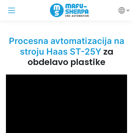
Procesna avtomatizacija na
za
stroju Haas ST-25Y
obdelavo plastike