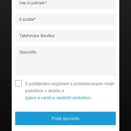
S pošiljanjem soglašam s posredovanjem mojih
podatkov v skladu z
izjavo o varstvu osebnih podatkov
.