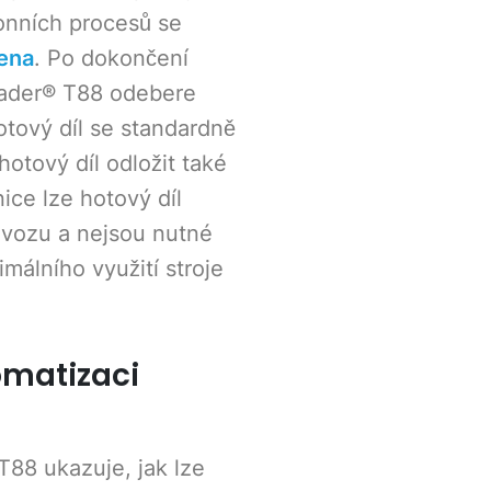
onních procesů se
ena
. Po dokončení
oader® T88 odebere
Hotový díl se standardně
hotový díl odložit také
ice lze hotový díl
ovozu a nejsou nutné
álního využití stroje
omatizaci
88 ukazuje, jak lze