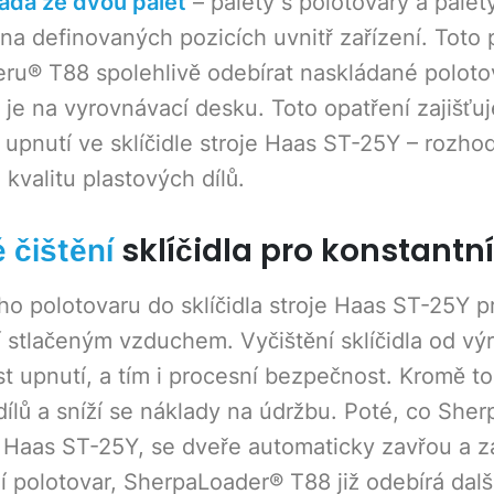
ládá ze dvou palet
– palety s polotovary a palet
na definovaných pozicích uvnitř zařízení. Toto
u® T88 spolehlivě odebírat naskládané polot
 je na vyrovnávací desku. Toto opatření zajišť
upnutí ve sklíčidle stroje Haas ST-25Y – rozhodu
kvalitu plastových dílů.
sklíčidla pro konstantní 
 čištění
ho polotovaru do sklíčidla stroje Haas ST-25Y 
 stlačeným vzduchem. Vyčištění sklíčidla od vý
 upnutí, a tím i procesní bezpečnost. Kromě to
ílů a sníží se náklady na údržbu. Poté, co She
e Haas ST-25Y, se dveře automaticky zavřou a z
í polotovar, SherpaLoader® T88 již odebírá další