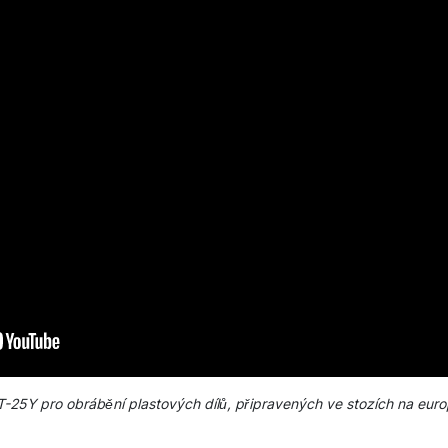
25Y pro obrábění plastových dílů, připravených ve stozích na euro