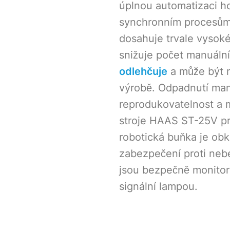
úplnou automatizaci hos
synchronním procesům, 
dosahuje trvale vysoké
snižuje počet manuáln
odlehčuje
a může být n
výrobě. Odpadnutí manu
reprodukovatelnost a m
stroje HAAS ST-25V pr
robotická buňka je ob
zabezpečení proti ne
jsou bezpečně monitoro
signální lampou.