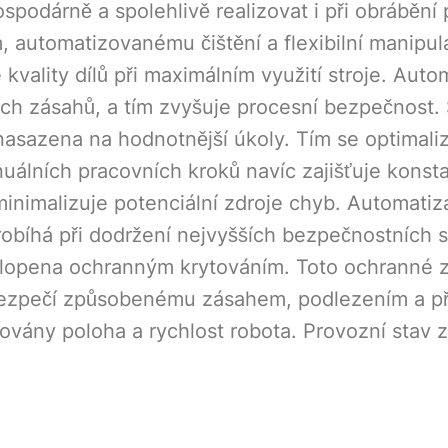
podárně a spolehlivě realizovat i při obrábění 
automatizovanému čištění a flexibilní manipula
 kvality dílů při maximálním využití stroje. Aut
ích zásahů, a tím zvyšuje procesní bezpečnost
asazena na hodnotnější úkoly. Tím se optimalizu
álních pracovních kroků navíc zajišťuje konsta
inimalizuje potenciální zdroje chyb. Automati
obíhá při dodržení nejvyšších bezpečnostních s
klopena ochranným krytováním. Toto ochranné za
bezpečí způsobenému zásahem, podlezením a p
vány poloha a rychlost robota. Provozní stav za