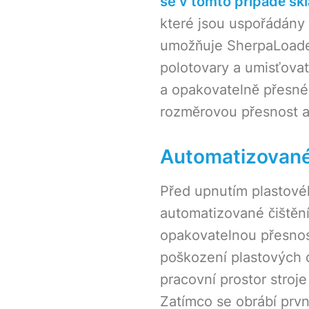
se v tomto případě sk
které jsou uspořádány 
umožňuje SherpaLoader
polotovary a umisťovat
a opakovatelně přesné 
rozměrovou přesnost a 
Automatizované
Před upnutím plastové
automatizované čištění
opakovatelnou přesnost
poškození plastových d
pracovní prostor stroj
Zatímco se obrábí prvn