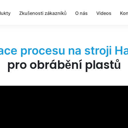
dukty
Zkušenosti zákazníků
O nás
Videos
Kon
ce procesu na stroji 
pro obrábění plastů