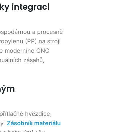
ky integraci
hospodárnou a procesně
opylenu (PP) na stroji
ce moderního CNC
nuálních zásahů,
ným
řítlačné hvězdice,
ry.
Zásobník materiálu