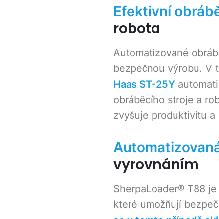
Efektivní obráb
robota
Automatizované obrábě
bezpečnou výrobu. V to
Haas ST-25Y
automati
obráběcího stroje a ro
zvyšuje produktivitu a 
Automatizovaná
vyrovnáním
SherpaLoader® T88 je 
které umožňují bezpečn