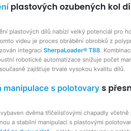
plastových ozubených kol dí
ění
ní plastových dílů nabízí velký potenciál pro 
mto videu je proces obrábění obrobků z polypr
zován integrací
SherpaLoader® T88
. Kombina
bustní robotické automatizace snižuje počet ma
současně zajišťuje trvale vysokou kvalitu dílů.
s přes
 manipulace s polotovary
vybaven dvěma tříčelisťovými chapadly včetně p
ou a stabilní manipulaci s plastovými polotova