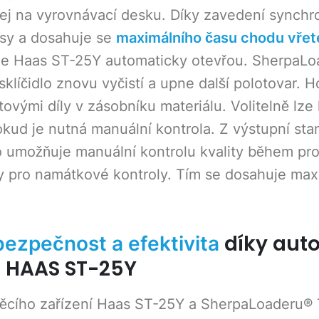
jej na vyrovnávací desku. Díky zavedení synchr
časy a dosahuje se
maximálního času chodu vřet
oje Haas ST-25Y automaticky otevřou. SherpaL
, sklíčidlo znovu vyčistí a upne další polotovar. 
ovými díly v zásobníku materiálu. Volitelně lze 
okud je nutná manuální kontrola. Z výstupní stan
o umožňuje manuální kontrolu kvality během pr
 pro namátkové kontroly. Tím se dosahuje maxim
díky aut
bezpečnost a efektivita
e HAAS ST-25Y
ího zařízení Haas ST-25Y a SherpaLoaderu® T