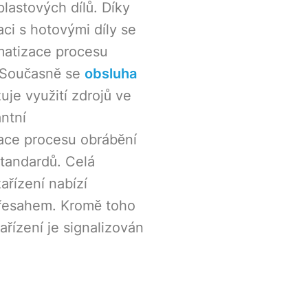
plastových dílů. Díky
ci s hotovými díly se
omatizace procesu
. Současně se
obsluha
je využití zdrojů ve
ntní
zace procesu obrábění
tandardů. Celá
řízení nabízí
řesahem. Kromě toho
řízení je signalizován