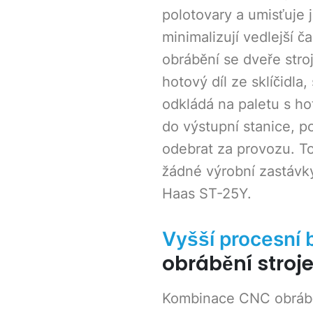
polotovary a umisťuje 
minimalizují vedlejší 
obrábění se dveře str
hotový díl ze sklíčidla
odkládá na paletu s hot
do výstupní stanice, p
odebrat za provozu. T
žádné výrobní zastávky
Haas ST-25Y.
Vyšší procesní 
obrábění stroj
Kombinace CNC obráběc