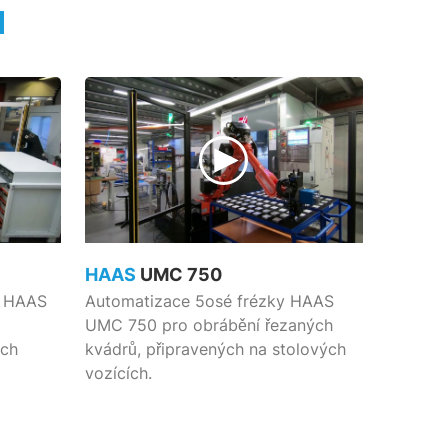
a
HAAS
UMC 750
e HAAS
Automatizace 5osé frézky HAAS
UMC 750 pro obrábění řezaných
ých
kvádrů, připravených na stolových
vozících.