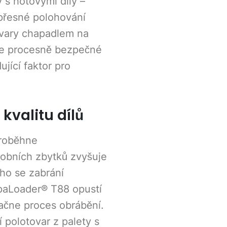
y s hotovými díly –
 přesné polohování
ovary chapadlem na
uje procesně bezpečné
jící faktor pro
kvalitu dílů
proběhne
robních zbytků zvyšuje
ho se zabrání
rpaLoader® T88 opustí
ačne proces obrábění.
 polotovar z palety s