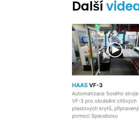
Další
vide
HAAS
VF-3
Automatizace 5osého stroj
VF-3 pro obrábění citlivých
plastových krytů, připraven
pomocí Spaceboxu