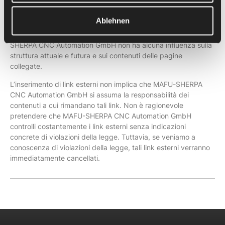
prima pubblicazione dei link esterni, MAFU-SHERPA CNC
Automation GmbH ha verificato i contenuti esterni per
Ablehnen
accertarsi che non vi fossero violazioni della legge. In quel
momento non erano evidenti violazioni di legge. MAFU-
SHERPA CNC Automation GmbH non ha alcuna influenza sulla
struttura attuale e futura e sui contenuti delle pagine
collegate.
L’inserimento di link esterni non implica che MAFU-SHERPA
CNC Automation GmbH si assuma la responsabilità dei
contenuti a cui rimandano tali link. Non è ragionevole
pretendere che MAFU-SHERPA CNC Automation GmbH
controlli costantemente i link esterni senza indicazioni
concrete di violazioni della legge. Tuttavia, se veniamo a
conoscenza di violazioni della legge, tali link esterni verranno
immediatamente cancellati.