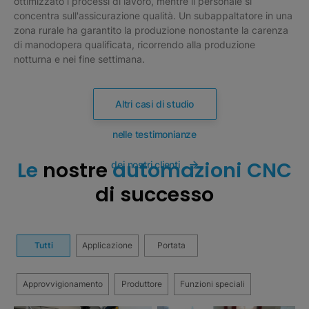
ottimizzato i processi di lavoro, mentre il personale si
concentra sull'assicurazione qualità. Un subappaltatore in una
zona rurale ha garantito la produzione nonostante la carenza
di manodopera qualificata, ricorrendo alla produzione
notturna e nei fine settimana.
Altri casi di studio
nelle testimonianze
Le
nostre
automazioni CNC
dei nostri clienti
di successo
Tutti
Applicazione
Portata
Approvvigionamento
Produttore
Funzioni speciali