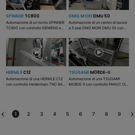
SPINNER
TC800
DMG MORI
DMU 50
Automazione di un tornio SPINNER
Automazione di un centro di lavoro
TC800 con controllo SIEMENS e
a 5 assi DMG MORI DMU 50 con
mandrino principale e
controllo Heidenhain (app CELOS).
contromandrino. Caricamento da /
Lavorazione per asportazione su
scaricamento su due pallet.
morsa pneumatica.
HERMLE
C12
TSUGAMI
M08DE-II
Automazione di una HERMLE C12
Automazione di una TSUGAMI
con controllo Heidenhain TNC 640.
M08DE-II con controllo FANUC Oi-
Macchina di lavorazione a 5 assi
TF. Lavorazione per asportazione
con dispositivo di serraggio
sul mandrino principale con pinza di
pneumatico
serraggio.
1
2
3
4
5
6
7
8
9