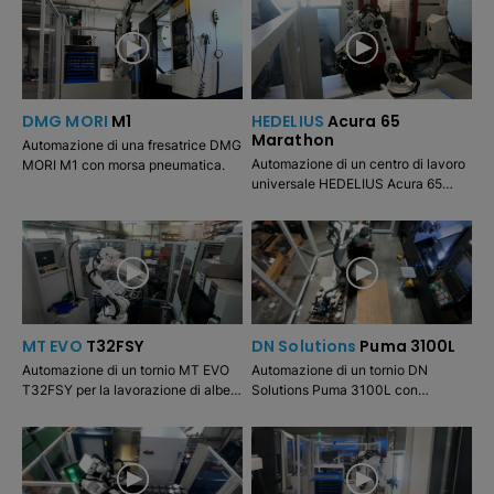
DMG MORI
M1
HEDELIUS
Acura 65
Marathon
Automazione di una fresatrice DMG
Automazione di un centro di lavoro
MORI M1 con morsa pneumatica.
universale HEDELIUS Acura 65
Marathon con morsa meccanica.
MT EVO
T32FSY
DN Solutions
Puma 3100L
Automazione di un tornio MT EVO
Automazione di un tornio DN
T32FSY per la lavorazione di alberi
Solutions Puma 3100L con
nel mandrino principale con
controllo Fanuc i Series. Moduli
mandrino a griffe e contromandrino
aggiuntivi opzionali: pallet,
con pinza di serraggio.
impilamento e ribaltamento.