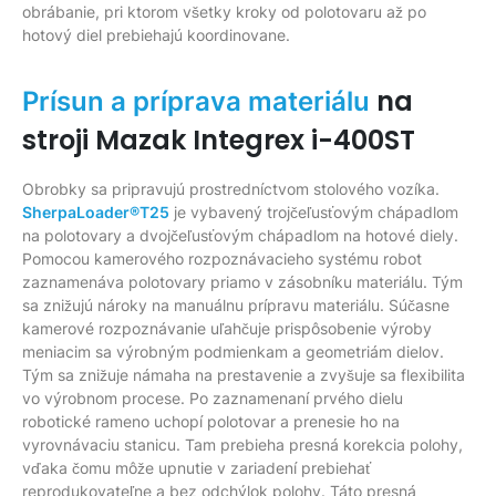
obrábanie, pri ktorom všetky kroky od polotovaru až po
hotový diel prebiehajú koordinovane.
na
Prísun a príprava materiálu
stroji Mazak Integrex i-400ST
Obrobky sa pripravujú prostredníctvom stolového vozíka.
SherpaLoader®T25
je vybavený trojčeľusťovým chápadlom
na polotovary a dvojčeľusťovým chápadlom na hotové diely.
Pomocou kamerového rozpoznávacieho systému robot
zaznamenáva polotovary priamo v zásobníku materiálu. Tým
sa znižujú nároky na manuálnu prípravu materiálu. Súčasne
kamerové rozpoznávanie uľahčuje prispôsobenie výroby
meniacim sa výrobným podmienkam a geometriám dielov.
Tým sa znižuje námaha na prestavenie a zvyšuje sa flexibilita
vo výrobnom procese. Po zaznamenaní prvého dielu
robotické rameno uchopí polotovar a prenesie ho na
vyrovnávaciu stanicu. Tam prebieha presná korekcia polohy,
vďaka čomu môže upnutie v zariadení prebiehať
reprodukovateľne a bez odchýlok polohy. Táto presná