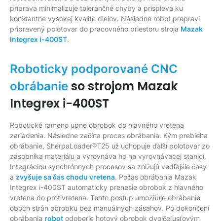
príprava minimalizuje tolerančné chyby a prispieva ku
konštantne vysokej kvalite dielov. Následne robot prepraví
pripravený polotovar do pracovného priestoru stroja
Mazak
Integrex i-400ST
.
Roboticky podporované CNC
so strojom Mazak
obrábanie
Integrex i-400ST
Robotické rameno upne obrobok do hlavného vretena
zariadenia. Následne začína proces obrábania. Kým prebieha
obrábanie, SherpaLoader®T25 už uchopuje ďalší polotovar zo
zásobníka materiálu a vyrovnáva ho na vyrovnávacej stanici.
Integráciou synchrónnych procesov sa znižujú vedľajšie časy
a
zvyšuje sa čas chodu vretena
. Počas obrábania Mazak
Integrex i-400ST automaticky prenesie obrobok z hlavného
vretena do protivretena. Tento postup umožňuje obrábanie
oboch strán obrobku bez manuálnych zásahov. Po dokončení
obrábania
robot
odoberie hotový obrobok dvojčeľusťovým