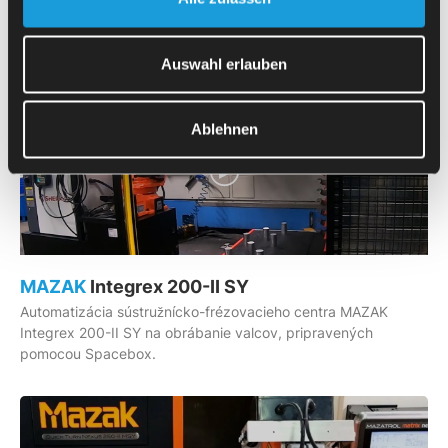
Automatizácia sústruhu MAZAK Quick Turn 200MS na
obrábanie valcových rezaných prírezov, pripravených
pomocou Spacebox
Auswahl erlauben
Ablehnen
MAZAK
Integrex 200-II SY
Automatizácia sústružnícko-frézovacieho centra MAZAK
Integrex 200-II SY na obrábanie valcov, pripravených
pomocou Spacebox.