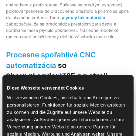
chápadlom z protivretena. Súčasne sa predtým vyrovnaný
polotovar prenesie do pracovného priestoru a priamo sa upne
do hlavného vretena. Tento
plynulý tok materiálu
zabezpečuje, že sa predchádza prestojom zariadenia a
obrábanie môže plynulo pokračovať. Následne robotické
rameno opäť odloží hotový diel do zásobníka materiálu.
Procesne spoľahlivá CNC
so
automatizácia
SherpaLoader®T25 na stroji
Mazak Integrex i-400ST
Diese Webseite verwendet Cookies
Wir verwenden Cookies, um Inhalte und Anzeigen zu
Automatizácia so SherpaLoader®T25 na stroji Mazak Integrex
personalisieren, Funktionen für soziale Medien anbieten
i-400ST kombinuje presnú manipuláciu s obrobkami so
zu können und die Zugriffe auf unsere Website zu
synchrónnymi procesmi a vysokou procesnou stabilitou.
Výhody sa prejavujú v konštantnej kvalite dielov,
zvýšenej
analysieren. Außerdem geben wir Informationen zu Ihrer
produktivite
a znížených vedľajších časoch. Prevádzka
Verwendung unserer Website an unsere Partner für
pritom prebieha pri dodržiavaní najvyšších bezpečnostných
soziale Medien, Werbung und Analysen weiter. Unsere