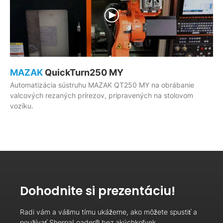
MAZAK
QuickTurn250 MY
Automatizácia sústruhu MAZAK QT250 MY na obrábanie
valcových rezaných prírezov, pripravených na stolovom
vozíku.
Dohodnite si prezentáciu!
Radi vám a vášmu tímu ukážeme, ako môžete spustiť a
používať SherpaLoader® bez akýchkoľvek