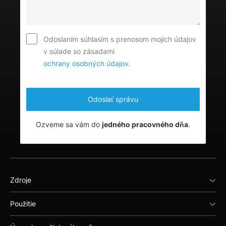
Odoslaním súhlasím s prenosom mojich údajov
v súlade so zásadami
ochrany osobných údajov
.
Ozveme sa vám do
jedného pracovného dňa
.
Zdroje
Použitie