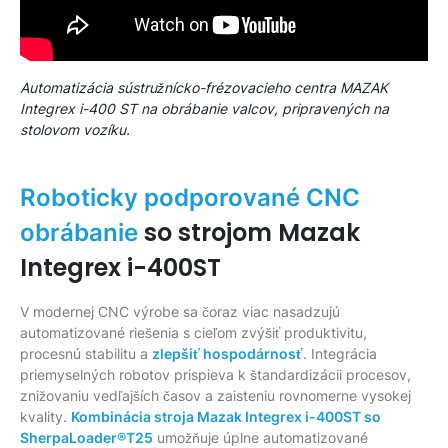
Automatizácia sústružnícko-frézovacieho centra MAZAK
Integrex i-400 ST na obrábanie valcov, pripravených na
stolovom vozíku.
Roboticky podporované CNC
so strojom Mazak
obrábanie
Integrex i-400ST
V modernej CNC výrobe sa čoraz viac nasadzujú
automatizované riešenia s cieľom zvýšiť produktivitu,
procesnú stabilitu a
zlepšiť hospodárnosť
. Integrácia
priemyselných robotov prispieva k štandardizácii procesov,
znižovaniu vedľajších časov a zaisteniu rovnomerne vysokej
kvality.
Kombinácia stroja Mazak Integrex i-400ST so
SherpaLoader®T25
umožňuje úplne automatizované