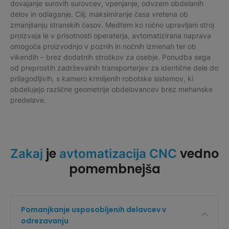
dovajanje surovih surovcev, vpenjanje, odvzem obdelanih
delov in odlaganje. Cilj: maksimiranje časa vretena ob
zmanjšanju stranskih časov. Medtem ko ročno upravljani stroj
proizvaja le v prisotnosti operaterja, avtomatizirana naprava
omogoča proizvodnjo v poznih in nočnih izmenah ter ob
vikendih – brez dodatnih stroškov za osebje. Ponudba sega
od preprostih zadrževalnih transporterjev za identične dele do
prilagodljivih, s kamero krmiljenih robotske sistemov, ki
obdelujejo različne geometrije obdelovancev brez mehanske
predelave.
je
vedno
Zakaj
avtomatizacija CNC
pomembnejša
Pomanjkanje usposobljenih delavcev v
odrezavanju