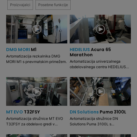
Proizvajalci
Posebne funkcije
DMG MORI
M1
HEDELIUS
Acura 65
Marathon
Avtomatizacija rezkalnika DMG
Avtomatizacija univerzalnega
MORI M1 s pnevmatskim primežem.
obdelovalnega centra HEDELIUS
Acura 65 Marathon z mehanskim
primežem.
MT EVO
T32FSY
DN Solutions
Puma 3100L
Avtomatizacija stružnice MT EVO
Avtomatizacija stružnice DN
T32FSY za obdelavo gredi v
Solutions Puma 3100L s
glavnem vretenu s čeljustno
krmiljenjem Fanuc i Series. Izbirni
vpenjalno glavo in protivretenu z
dodatni moduli: palete, zlaganje in