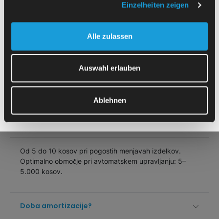
Einzelheiten zeigen
Diagnostika na daljavo z obvestilom prek SMS-
a/e-pošte
Alle zulassen
S pošiljanjem soglašam s posredovanjem mojih
podatkov v skladu z
izjavo o varstvu osebnih podatkov
Pogosta vprašanja o CNC-
.
Auswahl erlauben
avtomatizaciji
Ablehnen
Kakšne velikosti serij so primerne?
Od 5 do 10 kosov pri pogostih menjavah izdelkov.
Optimalno območje pri avtomatskem upravljanju: 5–
5.000 kosov.
Doba amortizacije?