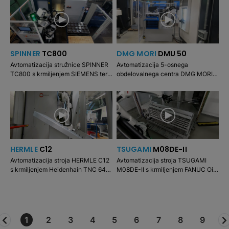
vpenjalno glavo.
obračanje.
SPINNER
TC800
DMG MORI
DMU 50
Avtomatizacija stružnice SPINNER
Avtomatizacija 5-osnega
TC800 s krmiljenjem SIEMENS ter
obdelovalnega centra DMG MORI
glavnim vretenom in protivretenom.
DMU 50 s krmiljenjem Heidenhain
Nakladanje z dveh palet in
(aplikacija CELOS). Odrezavanje na
razkladanje nanju.
pnevmatskem primežu.
HERMLE
C12
TSUGAMI
M08DE-II
Avtomatizacija stroja HERMLE C12
Avtomatizacija stroja TSUGAMI
s krmiljenjem Heidenhain TNC 640.
M08DE-II s krmiljenjem FANUC Oi-
5-osni obdelovalni stroj s
TF. Odrezavanje na glavnem
pnevmatskim vpenjalnim sredstvom
vretenu z vpenjalno glavo.
1
2
3
4
5
6
7
8
9