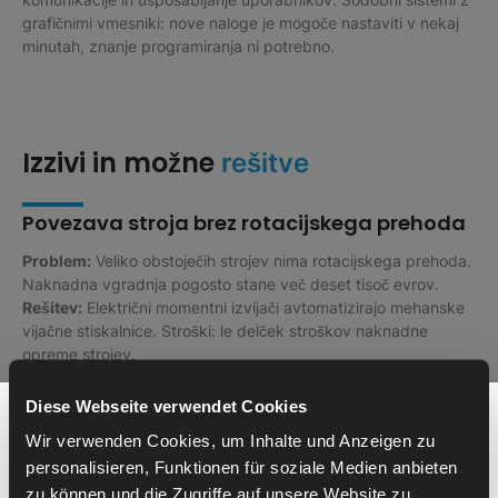
grafičnimi vmesniki: nove naloge je mogoče nastaviti v nekaj
minutah, znanje programiranja ni potrebno.
Izzivi in možne
rešitve
Povezava stroja brez rotacijskega prehoda
Problem:
Veliko obstoječih strojev nima rotacijskega prehoda.
Naknadna vgradnja pogosto stane več deset tisoč evrov.
Rešitev:
Električni momentni izvijači avtomatizirajo mehanske
vijačne stiskalnice. Stroški: le delček stroškov naknadne
opreme strojev.
Diese Webseite verwendet Cookies
Raznolikost delov in prilagodljivost
Potrebujete pomoč pri
Wir verwenden Cookies, um Inhalte und Anzeigen zu
Problem:
Proizvajalec po naročilu s široko paleto izdelkov –
avtomatizaciji?
personalisieren, Funktionen für soziale Medien anbieten
pri mehanskih sistemih je čas preureditve opreme dolg.
zu können und die Zugriffe auf unsere Website zu
Rešitev:
Sistem za krmiljenje kamere samodejno prepozna