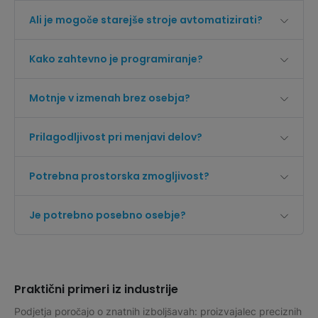
Ali je mogoče starejše stroje avtomatizirati?
Kako zahtevno je programiranje?
Motnje v izmenah brez osebja?
Prilagodljivost pri menjavi delov?
Potrebna prostorska zmogljivost?
Je potrebno posebno osebje?
Praktični primeri iz industrije
Podjetja poročajo o znatnih izboljšavah: proizvajalec preciznih