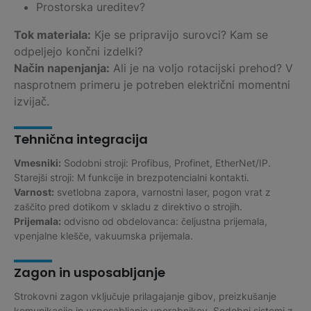
Prostorska ureditev?
Tok materiala:
Kje se pripravijo surovci? Kam se
odpeljejo končni izdelki?
Način napenjanja:
Ali je na voljo rotacijski prehod? V
nasprotnem primeru je potreben električni momentni
izvijač.
Tehnična integracija
Vmesniki:
Sodobni stroji: Profibus, Profinet, EtherNet/IP.
Starejši stroji: M funkcije in brezpotencialni kontakti.
Varnost:
svetlobna zapora, varnostni laser, pogon vrat z
zaščito pred dotikom v skladu z direktivo o strojih.
Prijemala:
odvisno od obdelovanca: čeljustna prijemala,
vpenjalne klešče, vakuumska prijemala.
Zagon in usposabljanje
Strokovni zagon vključuje prilagajanje gibov, preizkušanje
komunikacije in usposabljanje uporabnikov. Sodobni sistemi z