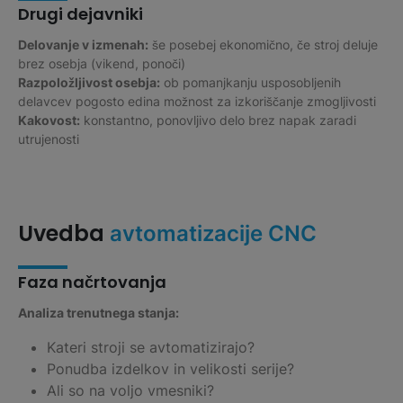
Drugi dejavniki
Delovanje v izmenah:
še posebej ekonomično, če stroj deluje
brez osebja (vikend, ponoči)
Razpoložljivost osebja:
ob pomanjkanju usposobljenih
delavcev pogosto edina možnost za izkoriščanje zmogljivosti
Kakovost:
konstantno, ponovljivo delo brez napak zaradi
utrujenosti
Uvedba
avtomatizacije CNC
Faza načrtovanja
Analiza trenutnega stanja:
Kateri stroji se avtomatizirajo?
Ponudba izdelkov in velikosti serije?
Ali so na voljo vmesniki?