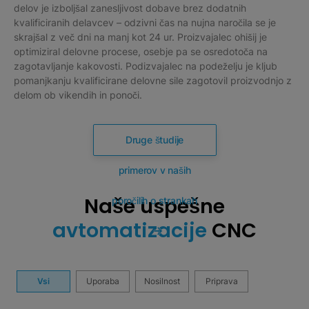
delov je izboljšal zanesljivost dobave brez dodatnih
kvalificiranih delavcev – odzivni čas na nujna naročila se je
skrajšal z več dni na manj kot 24 ur. Proizvajalec ohišij je
optimiziral delovne procese, osebje pa se osredotoča na
zagotavljanje kakovosti. Podizvajalec na podeželju je kljub
pomanjkanju kvalificirane delovne sile zagotovil proizvodnjo z
delom ob vikendih in ponoči.
Druge študije
primerov v naših
Naše uspešne
poročilih o strankah
avtomatizacije
CNC
Vsi
Uporaba
Nosilnost
Priprava