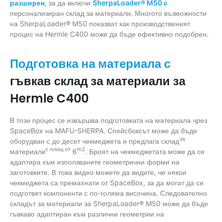
разширен
, за да включи
SherpaLoader® M50 с
персонализиран склад за материали. Многото възможности
на SherpaLoader® M50 показват как производственият
процес на Hermle C400 може да бъде ефективно подобрен.
Подготовка на материала с
гъвкав склад за материали за
Hermle C400
В този процес се извършва подготовката на материала чрез
SpaceBox на MAFU-SHERPA. Спейсбоксът може да бъде
за
оборудван с до десет чекмеджета и предлага склад
с площ от
m2
материали
6
. Броят на чекмеджетата може да се
адаптира към използваните геометрични форми на
заготовките. В това видео можете да видите, че някои
чекмеджета са премахнати от SpaceBox, за да могат да се
подготвят компоненти с по-голяма височина. Следователно
складът за материали за SherpaLoader® M50 може да бъде
гъвкаво адаптиран към различни геометрии на