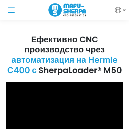
Ефективно CNC
производство чрез
автоматизация на Hermle
SherpaLoader® M50
C400 с