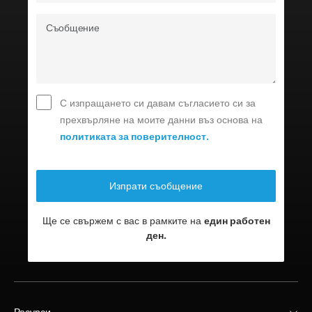
С изпращането си давам съгласието си за
прехвърляне на моите данни въз основа на
политиката за поверителност.
Ще се свържем с вас в рамките на
един работен
ден.
Ресурси