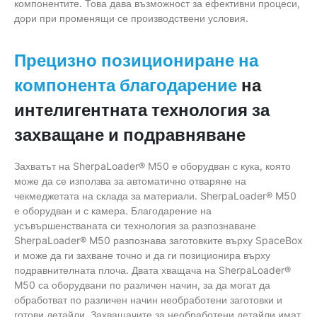
компонентите. Това дава възможност за ефективни процеси,
дори при променящи се производствени условия.
Прецизно позициониране на
на
компонента благодарение
интелигентната технология за
захващане и подравняване
Захватът на SherpaLoader® M50 е оборудван с кука, която
може да се използва за автоматично отваряне на
чекмеджетата на склада за материали. SherpaLoader® M50
е оборудван и с камера. Благодарение на
усъвършенстваната си технология за разпознаване
SherpaLoader® M50 разпознава заготовките върху SpaceBox
и може да ги захване точно и да ги позиционира върху
подравнителната плоча. Двата хващача на SherpaLoader®
M50 са оборудвани по различен начин, за да могат да
обработват по различен начин необработени заготовки и
готови детайли. Захващачите за необработени детайли имат