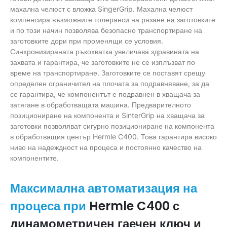
махална челюст с вложка SingerGrip. Махална челюст
компенсира възможните толеранси на рязане на заготовките
и по този начин позволява безопасно транспортиране на
заготовките дори при променящи се условия.
Синхронизираната ръкохватка увеличава здравината на
захвата и гарантира, че заготовките не се изплъзват по
време на транспортиране. Заготовките се поставят срещу
определен ограничител на плочата за подравняване, за да
се гарантира, че компонентът е подравнен в хващача за
затягане в обработващата машина. Предварителното
позициониране на компонента и SinterGrip на хващача за
заготовки позволяват сигурно позициониране на компонента
в обработващия център Hermle C400. Това гарантира високо
ниво на надеждност на процеса и постоянно качество на
компонентите.
Максимална автоматизация на
Hermle C400 с
процеса при
динамометричен гаечен ключ и