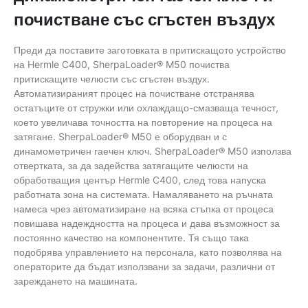
почистване със сгъстен въздух
Преди да поставите заготовката в притискащото устройство
на Hermle C400, SherpaLoader® M50 почиства
притискащите челюсти със сгъстен въздух.
Автоматизираният процес на почистване отстранява
остатъците от стружки или охлаждащо-смазваща течност,
което увеличава точността на повторение на процеса на
затягане. SherpaLoader® M50 е оборудван и с
динамометричен гаечен ключ. SherpaLoader® M50 използва
отвертката, за да задейства затягащите челюсти на
обработващия център Hermle C400, след това напуска
работната зона на системата. Намаляването на ръчната
намеса чрез автоматизиране на всяка стъпка от процеса
повишава надеждността на процеса и дава възможност за
постоянно качество на компонентите. Тя също така
подобрява управлението на персонала, като позволява на
операторите да бъдат използвани за задачи, различни от
зареждането на машината.