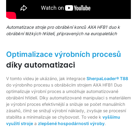
Automatizace stroje pro obrábění konců AXA HFB1 duo k
obrábění těžkých hřídelí, připravených na europaletách
Optimalizace výrobních procesů
díky automatizaci
V tomto videu je ukázáno, jak integrace
SherpaLoader® T88
do výrobního procesu s obráběcím strojem AXA HFB1 Duo
optimalizuje výrobní proces a umožňuje automatizované
obrábění hřídelí. Díky automatizované manipulaci s materiálem
je výrobní proces efektivnější a snižuje se počet manuálních
zásahů, čímž se snižují výrobní náklady, zvyšuje se procesní
stabilita a minimalizuje se chybovost. To vede k
vyššímu
využití stroje
a
zlepšené hospodárnosti výroby
.