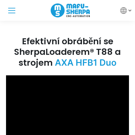
Efektivní obrábění se
SherpaLoaderem® T88 a
strojem
AXA HFB1 Duo