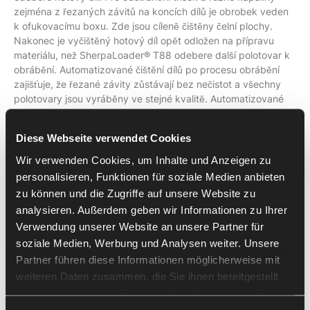
zejména z řezaných závitů na koncích dílů je obrobek veden
k ofukovacímu boxu. Zde jsou cíleně čištěny čelní plochy.
Nakonec je vyčištěný hotový díl opět odložen na přípravu
materiálu, než SherpaLoader® T88 odebere další polotovar k
obrábění. Automatizované čištění dílů po procesu obrábění
zajišťuje, že řezané závity zůstávají bez nečistot a všechny
polotovary jsou vyráběny ve stejné kvalitě. Automatizované
čištění navíc umožňuje jak přímé další zpracování při integraci
dalších procesních kroků, tak delší skladování dílů. Díky tomu
Diese Webseite verwendet Cookies
může robot pracovat delší dobu autonomně, aniž by díly kvůli
ulpělým třískám vyžadovaly dodatečné obrobení, a navíc se
Wir verwenden Cookies, um Inhalte und Anzeigen zu
tak zabrání výrobnímu zmetku. Tím se dále zvyšuje efektivita
personalisieren, Funktionen für soziale Medien anbieten
procesu snížením vedlejších časů.
zu können und die Zugriffe auf unsere Website zu
analysieren. Außerdem geben wir Informationen zu Ihrer
Přizpůsobení SherpaLoaderu®
Verwendung unserer Website an unsere Partner für
soziale Medien, Werbung und Analysen weiter. Unsere
různým geometriím dílů
Partner führen diese Informationen möglicherweise mit
weiteren Daten zusammen, die Sie ihnen bereitgestellt
SherpaLoader® T88 umožňuje snadné přizpůsobení různým
haben oder die sie im Rahmen Ihrer Nutzung der Dienste
geometriím obrobků. Při nasazení
kamerových
gesammelt haben.