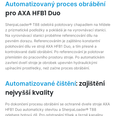
Automatizovaný proces obrábění
pro AXA HFB1 Duo
SherpaLoader® T88 odebírá polotovary chapadlem na hřídele
z prizmatické podložky a pokládá je na vyrovnávací stanici.
Na vyrovnávací stanici proběhne referencování dílu na
pevném dorazu. Referencováním je zajištěno konstantní
polohování dílu ve stroji AXA HFB1 Duo, a tím přesné a
kontrolované další obrábění. Po referencování je polotovar
přemístěn do pracovního prostoru stroje. Po automatickém
zavření dveří stroje je obrobek upevněn hydraulickými
upínacími prostředky, než začne proces obrábění.
: zajištění
Automatizované čištění
nejvyšší kvality
Po dokončení procesu obrábění se ochranné dveře stroje AXA
HFB1 Duo automaticky otevřou a SherpaLoader® T88
odebere hotový díl. Pro odstranění třísek a řezné kapaliny