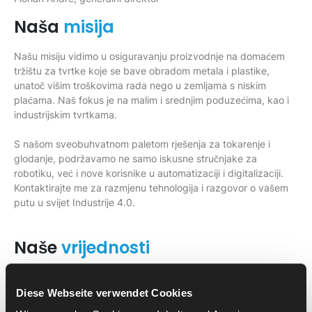
Naša
misija
Našu misiju vidimo u osiguravanju proizvodnje na domaćem
tržištu za tvrtke koje se bave obradom metala i plastike,
unatoč višim troškovima rada nego u zemljama s niskim
plaćama. Naš fokus je na malim i srednjim poduzećima, kao i
industrijskim tvrtkama.
S našom sveobuhvatnom paletom rješenja za tokarenje i
glodanje, podržavamo ne samo iskusne stručnjake za
robotiku, već i nove korisnike u automatizaciji i digitalizaciji.
Kontaktirajte me za razmjenu tehnologija i razgovor o vašem
putu u svijet Industrije 4.0.
Naše
vrijednosti
MAFU-SHERPA CNC automatizaciju definiramo kroz tri
vrijednosti:
Diese Webseite verwendet Cookies