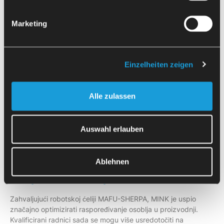
Manuel Fischer, voditelj projekta MINK:
Marketing
“Ovaj projekt mi je bio veliko zadovoljstvo. MAFU-SHERPA je
uspio prilagoditi svoj standardni sustav specifičnim potrebama
MINK-a uz male, ali ključne prilagodbe.”
Einzelheiten zeigen
Florian Andre, generalni direktor tvrtke MAFU-SHERPA,
također naglašava filozofiju tvrtke:
Alle zulassen
„MAFU-SHERPA isporučuje utvrđene standarde za utovar i
istovar CNC upravljanih alatnih strojeva. Do određene mjere
Auswahl erlauben
možemo odgovoriti na zahtjeve kupaca, sve dok se i dalje
poštuje osnovni princip ‘stavljanja okruglog u četvrtasto’.“
Ablehnen
Veća učinkovitost,
manji troškovi osoblja
Zahvaljujući robotskoj ćeliji MAFU-SHERPA, MINK je uspio
značajno optimizirati raspoređivanje osoblja u proizvodnji.
Kvalificirani radnici sada se mogu više usredotočiti na