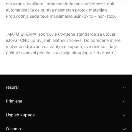
osiguranje kvalitete i procese dodavanja vrijednosti, dok
automatizacija osigurava nesmetan protok materijala.
Proizvodnja sada teče maksimalno učinkovito – non-stop.
„MAFU-SHERPA isporučuje utvrđene standarde za utovar i
istovar CNC upravljanih alatnih strojeva. Do određene mjere
možemo odgovoriti na zahtjeve kupaca, sve dok se i dalje
poštuje osnovni princip ‘stavljanja okruglog u četvrtasto’.“
resursi
Primjena
Uspjeh kupaca
O nama