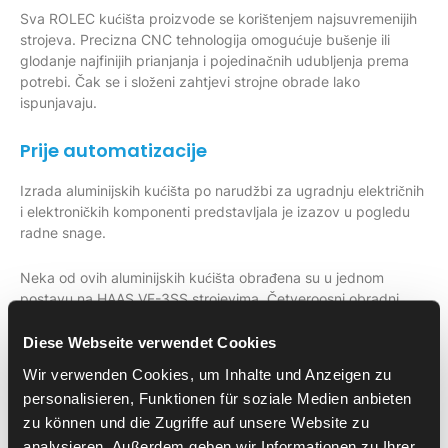
Sva ROLEC kućišta proizvode se korištenjem najsuvremenijih
strojeva. Precizna CNC tehnologija omogućuje bušenje ili
glodanje najfinijih prianjanja i pojedinačnih udubljenja prema
potrebi. Čak se i složeni zahtjevi strojne obrade lako
ispunjavaju.
Prije automatizacije
Izrada aluminijskih kućišta po narudžbi za ugradnju električnih
i elektroničkih komponenti predstavljala je izazov u pogledu
radne snage.
Neka od ovih aluminijskih kućišta obrađena su u jednom
postavu na HAAS VF-3SS strojevima. Četveroosni obradni
centar nadograđen je na 5-osni stroj i koristio se mehaničku
četveročeljusnu steznu glavu tvrtke HWR. To je bilo potrebno
Diese Webseite verwendet Cookies
kako bi se izbjegli tragovi stezanja u geometriji tankih stijenki i
Wir verwenden Cookies, um Inhalte und Anzeigen zu
kako bi se osiguralo ROLEC-ovo obećanje vrhunske kvalitete.
personalisieren, Funktionen für soziale Medien anbieten
Strojevi nisu imali prolaz za medij na četvrtoj osi za aktiviranje
zu können und die Zugriffe auf unsere Website zu
steznog uređaja.
analysieren. Außerdem geben wir Informationen zu Ihrer