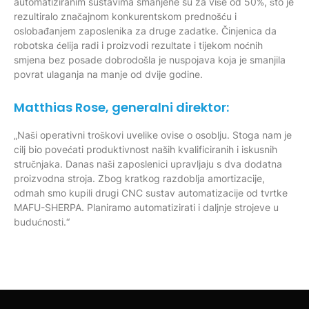
automatiziranim sustavima smanjene su za više od 50%, što je
rezultiralo značajnom konkurentskom prednošću i
oslobađanjem zaposlenika za druge zadatke. Činjenica da
robotska ćelija radi i proizvodi rezultate i tijekom noćnih
smjena bez posade dobrodošla je nuspojava koja je smanjila
povrat ulaganja na manje od dvije godine.
Matthias Rose, generalni direktor:
„Naši operativni troškovi uvelike ovise o osoblju. Stoga nam je
cilj bio povećati produktivnost naših kvalificiranih i iskusnih
stručnjaka. Danas naši zaposlenici upravljaju s dva dodatna
proizvodna stroja. Zbog kratkog razdoblja amortizacije,
odmah smo kupili drugi CNC sustav automatizacije od tvrtke
MAFU-SHERPA. Planiramo automatizirati i daljnje strojeve u
budućnosti.“