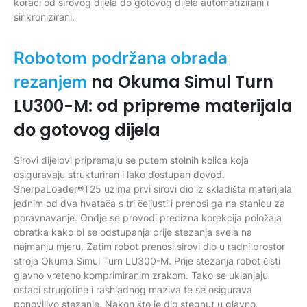
koraci od sirovog dijela do gotovog dijela automatizirani i
sinkronizirani.
Robotom podržana obrada
na Okuma Simul Turn
rezanjem
LU300-M: od pripreme materijala
do gotovog dijela
Sirovi dijelovi pripremaju se putem stolnih kolica koja
osiguravaju strukturiran i lako dostupan dovod.
SherpaLoader®T25 uzima prvi sirovi dio iz skladišta materijala
jednim od dva hvatača s tri čeljusti i prenosi ga na stanicu za
poravnavanje. Ondje se provodi precizna korekcija položaja
obratka kako bi se odstupanja prije stezanja svela na
najmanju mjeru. Zatim robot prenosi sirovi dio u radni prostor
stroja Okuma Simul Turn LU300-M. Prije stezanja robot čisti
glavno vreteno komprimiranim zrakom. Tako se uklanjaju
ostaci strugotine i rashladnog maziva te se osigurava
ponovljivo stezanje. Nakon što je dio stegnut u glavno