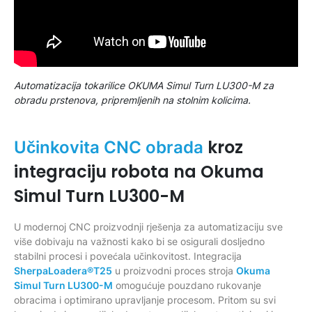
Automatizacija tokarilice OKUMA Simul Turn LU300-M za
obradu prstenova, pripremljenih na stolnim kolicima.
kroz
Učinkovita CNC obrada
integraciju robota na Okuma
Simul Turn LU300-M
U modernoj CNC proizvodnji rješenja za automatizaciju sve
više dobivaju na važnosti kako bi se osigurali dosljedno
stabilni procesi i povećala učinkovitost. Integracija
SherpaLoadera®T25
u proizvodni proces stroja
Okuma
Simul Turn LU300-M
omogućuje pouzdano rukovanje
obracima i optimirano upravljanje procesom. Pritom su svi