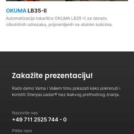
OKUMA
LB35-II
Automatizacija tokarilice OKUMA LB35-II za obradu
cilindričnih odrezaka, pripremljenih na stolnim kolicima.
Zakažite prezentaciju!
Rado ćemo Vama i Vašem timu pokazati kako pokrenuti i
koristiti SherpaLoader® bez ikakvog prethodnog znanja.
Nazovite nas
+49 711 2525 744 - 0
Pišite nam