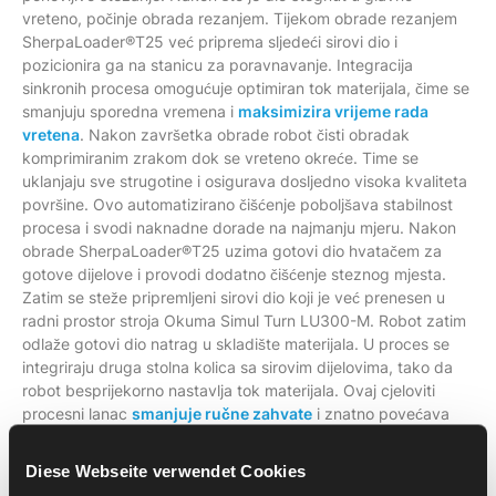
vreteno, počinje obrada rezanjem. Tijekom obrade rezanjem
SherpaLoader®T25 već priprema sljedeći sirovi dio i
pozicionira ga na stanicu za poravnavanje. Integracija
sinkronih procesa omogućuje optimiran tok materijala, čime se
smanjuju sporedna vremena i
maksimizira vrijeme rada
vretena
. Nakon završetka obrade robot čisti obradak
komprimiranim zrakom dok se vreteno okreće. Time se
uklanjaju sve strugotine i osigurava dosljedno visoka kvaliteta
površine. Ovo automatizirano čišćenje poboljšava stabilnost
procesa i svodi naknadne dorade na najmanju mjeru. Nakon
obrade SherpaLoader®T25 uzima gotovi dio hvatačem za
gotove dijelove i provodi dodatno čišćenje steznog mjesta.
Zatim se steže pripremljeni sirovi dio koji je već prenesen u
radni prostor stroja Okuma Simul Turn LU300-M. Robot zatim
odlaže gotovi dio natrag u skladište materijala. U proces se
integriraju druga stolna kolica sa sirovim dijelovima, tako da
robot besprijekorno nastavlja tok materijala. Ovaj cjeloviti
procesni lanac
smanjuje ručne zahvate
i znatno povećava
efektivno vrijeme rada vretena.
Diese Webseite verwendet Cookies