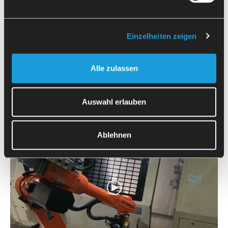
Einzelheiten zeigen
Alle zulassen
OKUMA
LB3000 EX
Auswahl erlauben
Automatizacija tokarilice OKUMA LB3000 EX za obradu
cilindričnih odrezaka, pripremljenih na stolnim kolicima.
Ablehnen