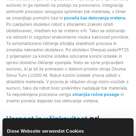
surovec in ga namesti na postajo za poravnavo. Integracija
sinhronih procesov omogoča optimiran tok materiala, s čimer
se zmanjšajo pomožni časi in
poveča čas delovanja vretena
.
Po zaključeni obdelavi robot s stisnjenim zrakom očisti
obdelovanec, medtem ko se vreteno vrti. Tako se odstranijo
vsi odrezki in zagotovi enakomerno visoka kakovost površine.
To avtomatizirano čiščenje izboljša stabilnost procesa in
zmanjša naknadno obdelavo. Po obdelavi SherpaLoader®T25
z prijemalom za končne izdelke odvzame končni izdelek in
opravi dodatno čiščenje vpenjala. Nato se vpne pripravljeni
surovec, ki je bil že prenesen v delovni prostor stroja Okuma
Simul Turn LU300-M. Robot končni izdelek znova odloži v
skladišče materiala. V proces je vključen drugi mizni voziček s
surovci, tako da robot brez prekinitev nadaljuje tok materiala.
Ta neprekinjena procesna veriga
zmanjša ročne posege
in
znatno poveča dejanski čas delovanja vretena.
pri
Varnost in učinkovitost
avtomatizaciji s strojem Okuma
Diese Webseite verwendet Cookies