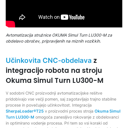
Avtomatizacija stružnice OKUMA Simul Turn LU300-M za
obdelavo obročev, pripravljenih na miznih vozičkih.
z
Učinkovita CNC-obdelava
integracijo robota na stroju
Okuma Simul Turn LU300-M
V sodobni CNC proizvodnji avtomatizacijske rešitve
pridobivajo vse večji pomen, saj zagotavljajo trajno stabilne
procese in povečujejo učinkovitost. Integracija
SherpaLoader®T25
v proizvodni proces stroja
Okuma Simul
Turn LU300-M
omogoča zanesljivo rokovanje z obdelovanci
in optimirano vodenje procesa. Pri tem so vsi koraki od