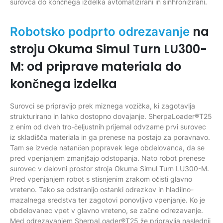
surovca do končnega izdelka avtomatizirani in sinhronizirani.
na
Robotsko podprto odrezavanje
stroju Okuma Simul Turn LU300-
M: od priprave materiala do
končnega izdelka
Surovci se pripravijo prek miznega vozička, ki zagotavlja
strukturirano in lahko dostopno dovajanje. SherpaLoader®T25
z enim od dveh tro-čeljustnih prijemal odvzame prvi surovec
iz skladišča materiala in ga prenese na postajo za poravnavo.
Tam se izvede natančen popravek lege obdelovanca, da se
pred vpenjanjem zmanjšajo odstopanja. Nato robot prenese
surovec v delovni prostor stroja Okuma Simul Turn LU300-M.
Pred vpenjanjem robot s stisnjenim zrakom očisti glavno
vreteno. Tako se odstranijo ostanki odrezkov in hladilno-
mazalnega sredstva ter zagotovi ponovljivo vpenjanje. Ko je
obdelovanec vpet v glavno vreteno, se začne odrezavanje.
Med odrezavanjem SherpaLoader®T25 že pripravlja naslednji