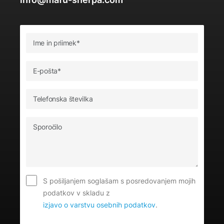
S pošiljanjem soglašam s posredovanjem mojih
podatkov v skladu z
izjavo o varstvu osebnih podatkov
.