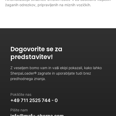
žaganih odrezkov, pripravljenih na miznih vozičkih.
Dogovorite se za
predstavitev!
Z veseljem bomo vam in vaši ekipi pokazali, kako lahko
SherpaLoader® zagnate in uporabljate tudi brez
predhodnega znanja.
Pokličite nas
+49 711 2525 744 - 0
Pišite nam
info@mafu-sherpa.com