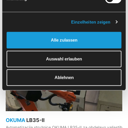
Einzelheiten zeigen
OKUMA
LB3000 EX
Alle zulassen
Avtomatizacija stružnice OKUMA LB3000 EX za obdelavo
valjastih žaganih odrezkov, pripravljenih na miznih vozičkih.
Auswahl erlauben
Ablehnen
OKUMA
LB35-II
Avtomatizacija stružnice OKUMA LB35-II za obdelavo valjastih