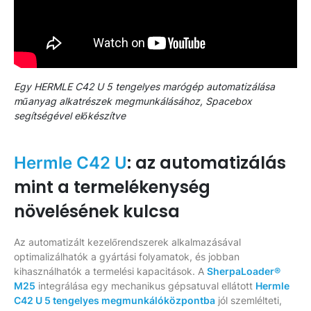
Egy HERMLE C42 U 5 tengelyes marógép automatizálása
műanyag alkatrészek megmunkálásához, Spacebox
segítségével előkészítve
: az automatizálás
Hermle C42 U
mint a termelékenység
növelésének kulcsa
Az automatizált kezelőrendszerek alkalmazásával
optimalizálhatók a gyártási folyamatok, és jobban
kihasználhatók a termelési kapacitások. A
SherpaLoader®
M25
integrálása egy mechanikus gépsatuval ellátott
Hermle
C42 U 5 tengelyes megmunkálóközpontba
jól szemlélteti,