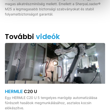
magas alkatrészminőség mellett. Emellett a SherpaLoader®
M25 a legmagasabb biztonsági szabványokat és stabil
folyamatbiztonságot garantál.
További
videók
HERMLE
C20 U
Egy HERMLE C20 U 5 tengelyes marógép automatizálása
fűrészelt hasábok megmunkálásához, asztalos kocsin
előkészítve.