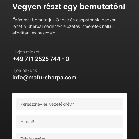
Vegyen részt egy bemutatón!
Örömmel bemutatjuk Önnek és csapatának, hogyan
lehet a SherpaLoader®-t előzetes ismeretek nélkül
elindítani és használni.
Hívjon minket
+49 711 2525 744 - 0
Írjon nekünk
info@mafu-sherpa.com