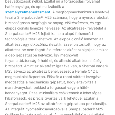
beavatkozások nélkül. Ezáltal nő a forgácsolási folyamat
hatékonysága, és optimalizálódik a
személyzetmenedzsment
. A megfogómechanizmus lehetővé
teszi a SherpaLoader® M25 számára, hogy a nyersdarabokat
biztonságosan megfogja az anyag-előkészítésen, és egy
előpozicionáló lemezre helyezze. Az alkatrészek felvételét a
SherpaLoader® M25 fejlett kamera alapú felismerési
technológiája teszi lehetővé. Az előpozicionáló lemezen az
alkatrészt egy ütközőhöz illesztik. Ezzel biztosított, hogy az
alkatrész be nem fogott éle referenciaként szolgáljon, amikor
a gép gépsatujába helyezik. Így megnövelt
folyamatbiztonság érhető el, és állandó alkatrészminőség
biztosított. Amint az alkatrész igazítva van, a SherpaLoader®
M25 átveszi az alkatrész behelyezését a Hermle C42 U
megmunkálóközpontba. Először a robot sűrített levegővel
megtisztítja a mechanikus gépsatut, hogy eltávolítsa a
maradványokat, például a forgácsot vagy a hűtő-
kenőanyagot. Ezzel minimálisra csökkennek a lehetséges
hibaforrások, és precíz gyártás válik lehetővé. Ezután a
SherpaLoader® M25 az alkatrészt a gépsatuba pozicionálja.
Az integrált nyomatékcsavarozóval a SherpaLoader® M25
önállóan befogja a gépsatut. A megmunkálóközpont ajtajai