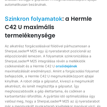
automatikusan bezárulnak.
: a Hermle
Szinkron folyamatok
C42 U maximális
termelékenysége
Az alkatrész forgácsolásával főidővel párhuzamosan a
SherpaLoader® M25 egy új nyersdarabot pozicionál az
előpozicionáló lemezen. A folyamatok szinkronizálása a
SherpaLoader® M25 integrálása révén a mellékidők
csökkenését és a Hermle C42 U
orsóidejének
maximalizálását eredményezi. Amint a forgácsolási folyamat
befejeződik, a Hermle C42 U megmunkálóközpont ajtajai
kinyílnak. A robot oldja a gépsatut, kiveszi a megmunkált
alkatrészt, és ismét megtisztítja a gépsatut. Így
meghosszabbodik a gép élettartama, és csökken a
karbantartási ráfordítás. A gyártási idő optimalizálása úgy
valósul meg, hogy a SherpaLoader® M25 az új nyersdarabot
már a megmunkált munkadarab kivételekor magával viszi, és