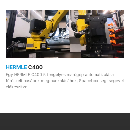
HERMLE
C400
Egy HERMLE C400 5 tengelyes marógép automatizálása
fűrészelt hasábok megmunkálásához, Spacebox segítségével
előkészítve.