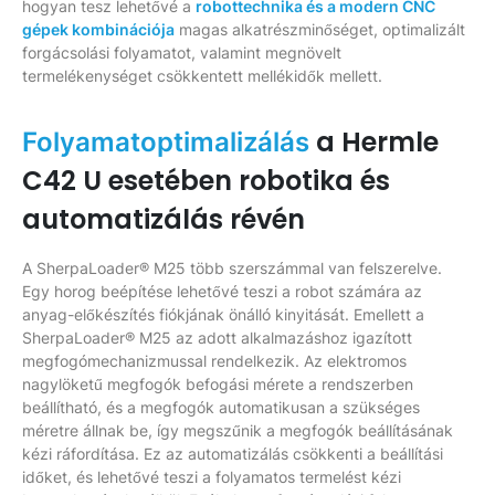
hogyan tesz lehetővé a
robottechnika és a modern CNC
gépek kombinációja
magas alkatrészminőséget, optimalizált
forgácsolási folyamatot, valamint megnövelt
termelékenységet csökkentett mellékidők mellett.
a Hermle
Folyamatoptimalizálás
C42 U esetében robotika és
automatizálás révén
A SherpaLoader® M25 több szerszámmal van felszerelve.
Egy horog beépítése lehetővé teszi a robot számára az
anyag-előkészítés fiókjának önálló kinyitását. Emellett a
SherpaLoader® M25 az adott alkalmazáshoz igazított
megfogómechanizmussal rendelkezik. Az elektromos
nagylöketű megfogók befogási mérete a rendszerben
beállítható, és a megfogók automatikusan a szükséges
méretre állnak be, így megszűnik a megfogók beállításának
kézi ráfordítása. Ez az automatizálás csökkenti a beállítási
időket, és lehetővé teszi a folyamatos termelést kézi