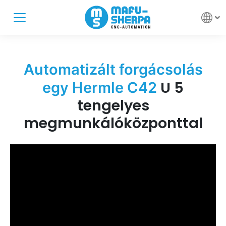
Automatizált forgácsolás
U 5
egy Hermle C42
tengelyes
megmunkálóközponttal