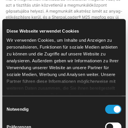
azt a tisztítás után közvetlenül a megmunkálóközpont
gépsatujába helyezi. A megmunkált alkatrész ismét az anyag-
előkészítésre kerül, és a SherpaLoader® M25 megfog egy új
nyersdarabot.
Diese Webseite verwendet Cookies
kamera
Rugalmas forgácsolás
Wir verwenden Cookies, um Inhalte und Anzeigen zu
personalisieren, Funktionen für soziale Medien anbieten
alapú felismerési technológia
zu können und die Zugriffe auf unsere Website zu
révén
analysieren. Außerdem geben wir Informationen zu Ihrer
Verwendung unserer Website an unsere Partner für
Az integrált kamera alapú felismerési technológiával a
soziale Medien, Werbung und Analysen weiter. Unsere
SherpaLoader® M25 precízen érzékeli az alkatrészek
Partner führen diese Informationen möglicherweise mit
pozícióját, és az elektromos nagylöketű megfogó
weiteren Daten zusammen, die Sie ihnen bereitgestellt
segítségével megbízhatóan pozicionálja azokat a Hermle C42
haben oder die sie im Rahmen Ihrer Nutzung der Dienste
U megmunkálóközpontban. A fejlett képfeldolgozási
gesammelt haben.
technológia lehetővé teszi a különböző alkatrész-geometriák
Einwilligungsauswahl
pontos és gyors azonosítását. Ezáltal a forgácsolási folyamat
Notwendig
rugalmasan igazítható a különböző munkadarab-formákhoz.
A megfogási és pozicionálási stratégiák dinamikus
igazításának képessége minimálisra csökkenti a beállítási
Präferenzen