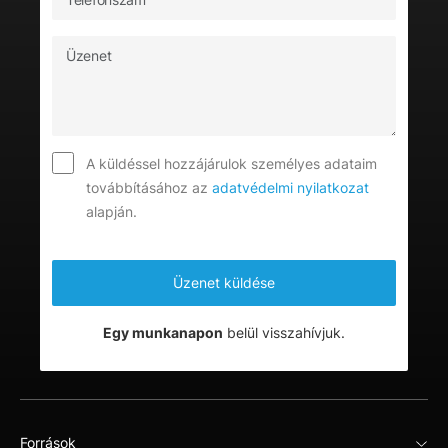
A küldéssel hozzájárulok személyes adataim
továbbításához az
adatvédelmi nyilatkozat
alapján.
Egy munkanapon
belül visszahívjuk.
Források