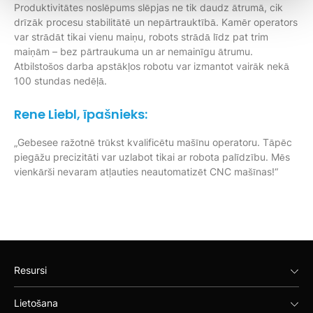
Produktivitātes noslēpums slēpjas ne tik daudz ātrumā, cik
drīzāk procesu stabilitātē un nepārtrauktībā. Kamēr operators
var strādāt tikai vienu maiņu, robots strādā līdz pat trim
maiņām – bez pārtraukuma un ar nemainīgu ātrumu.
Atbilstošos darba apstākļos robotu var izmantot vairāk nekā
100 stundas nedēļā.
Rene Liebl, īpašnieks:
„Gebesee ražotnē trūkst kvalificētu mašīnu operatoru. Tāpēc
piegāžu precizitāti var uzlabot tikai ar robota palīdzību. Mēs
vienkārši nevaram atļauties neautomatizēt CNC mašīnas!“
Resursi
Lietošana