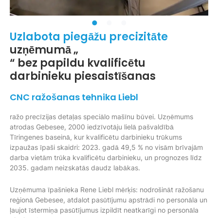
Uzlabota piegāžu precizitāte
uzņēmumā „
“ bez papildu kvalificētu
darbinieku piesaistīšanas
CNC ražošanas tehnika Liebl
ražo precīzijas detaļas speciālo mašīnu būvei. Uzņēmums
atrodas Gebesee, 2000 iedzīvotāju lielā pašvaldībā
Tīringenes baseinā, kur kvalificētu darbinieku trūkums
izpaužas īpaši skaidri: 2023. gadā 49,5 % no visām brīvajām
darba vietām trūka kvalificētu darbinieku, un prognozes līdz
2035. gadam neizskatās daudz labākas.
Uzņēmuma īpašnieka Rene Liebl mērķis: nodrošināt ražošanu
reģionā Gebesee, atdalot pasūtījumu apstrādi no personāla un
ļaujot īstermiņa pasūtījumus izpildīt neatkarīgi no personāla