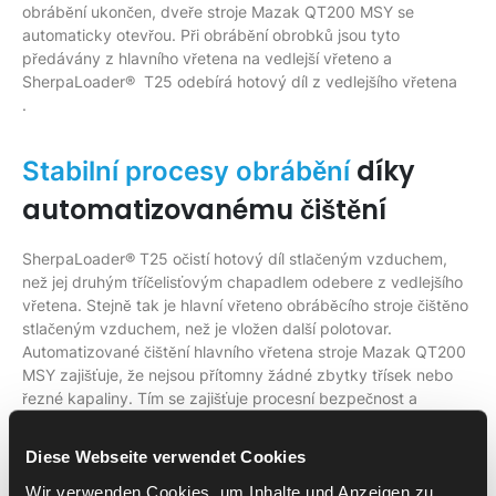
obrábění ukončen, dveře stroje Mazak QT200 MSY se
automaticky otevřou. Při obrábění obrobků jsou tyto
předávány z hlavního vřetena na vedlejší vřeteno a
SherpaLoader® T25 odebírá hotový díl z vedlejšího vřetena
.
díky
Stabilní procesy obrábění
automatizovanému čištění
SherpaLoader® T25 očistí hotový díl stlačeným vzduchem,
než jej druhým tříčelisťovým chapadlem odebere z vedlejšího
vřetena. Stejně tak je hlavní vřeteno obráběcího stroje čištěno
stlačeným vzduchem, než je vložen další polotovar.
Automatizované čištění hlavního vřetena stroje Mazak QT200
MSY zajišťuje, že nejsou přítomny žádné zbytky třísek nebo
řezné kapaliny. Tím se zajišťuje procesní bezpečnost a
opakovatelná přesnost upínacího systému i rozměrová
přesnost dílů. Dále se snižuje opotřebení dílů stroje, které by
Diese Webseite verwendet Cookies
bylo způsobeno nečistotami. To vede k delším intervalům
údržby a podporuje hospodárnost výroby. Během odebírání
Wir verwenden Cookies, um Inhalte und Anzeigen zu