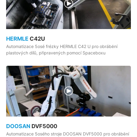
HERMLE
C42U
Automatizace 5osé frézky HERMLE C42 U pro obrábění
plastových dílů, připravených pomocí Spaceboxu
DOOSAN
DVF5000
Automatizace 5osého stroje DOOSAN DVF5000 pro obrábění