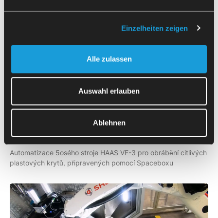
Další
videa
Einzelheiten zeigen
Alle zulassen
Auswahl erlauben
Ablehnen
HAAS
VF-3
Automatizace 5osého stroje HAAS VF-3 pro obrábění citlivých
plastových krytů, připravených pomocí Spaceboxu