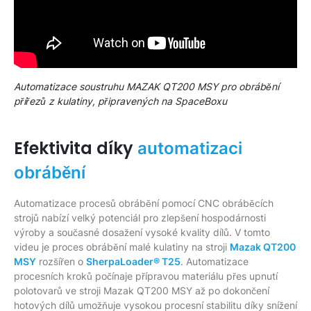
Automatizace soustruhu MAZAK QT200 MSY pro obrábění
přířezů z kulatiny, připravených na SpaceBoxu
Efektivita díky
automatizaci
obrábění
Automatizace procesů obrábění pomocí CNC obráběcích
strojů nabízí velký potenciál pro zlepšení hospodárnosti
výroby a současné dosažení vysoké kvality dílů. V tomto
videu je proces obrábění malé kulatiny na stroji
Mazak QT200
MSY
rozšířen o
SherpaLoader® T25
. Automatizace
procesních kroků počínaje přípravou materiálu přes upnutí
polotovarů ve stroji Mazak QT200 MSY až po dokončení
hotových dílů umožňuje vysokou procesní stabilitu díky snížení