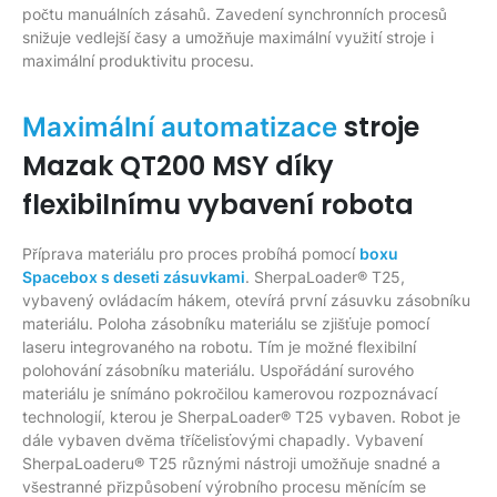
počtu manuálních zásahů. Zavedení synchronních procesů
snižuje vedlejší časy a umožňuje maximální využití stroje i
maximální produktivitu procesu.
stroje
Maximální automatizace
Mazak QT200 MSY díky
flexibilnímu vybavení robota
Příprava materiálu pro proces probíhá pomocí
boxu
Spacebox s deseti zásuvkami
. SherpaLoader® T25,
vybavený ovládacím hákem, otevírá první zásuvku zásobníku
materiálu. Poloha zásobníku materiálu se zjišťuje pomocí
laseru integrovaného na robotu. Tím je možné flexibilní
polohování zásobníku materiálu. Uspořádání surového
materiálu je snímáno pokročilou kamerovou rozpoznávací
technologií, kterou je SherpaLoader® T25 vybaven. Robot je
dále vybaven dvěma tříčelisťovými chapadly. Vybavení
SherpaLoaderu® T25 různými nástroji umožňuje snadné a
všestranné přizpůsobení výrobního procesu měnícím se