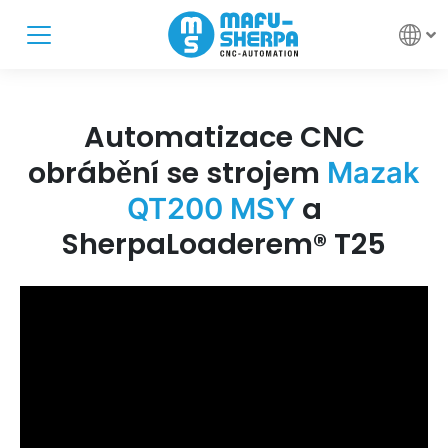
Automatizace CNC
obrábění se strojem
Mazak
a
QT200 MSY
SherpaLoaderem® T25