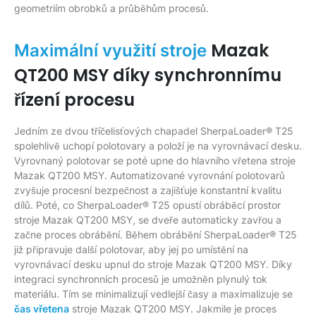
geometriím obrobků a průběhům procesů.
Mazak
Maximální využití stroje
QT200 MSY díky synchronnímu
řízení procesu
Jedním ze dvou tříčelisťových chapadel SherpaLoader® T25
spolehlivě uchopí polotovary a položí je na vyrovnávací desku.
Vyrovnaný polotovar se poté upne do hlavního vřetena stroje
Mazak QT200 MSY. Automatizované vyrovnání polotovarů
zvyšuje procesní bezpečnost a zajišťuje konstantní kvalitu
dílů. Poté, co SherpaLoader® T25 opustí obráběcí prostor
stroje Mazak QT200 MSY, se dveře automaticky zavřou a
začne proces obrábění. Během obrábění SherpaLoader® T25
již připravuje další polotovar, aby jej po umístění na
vyrovnávací desku upnul do stroje Mazak QT200 MSY. Díky
integraci synchronních procesů je umožněn plynulý tok
materiálu. Tím se minimalizují vedlejší časy a maximalizuje se
čas vřetena
stroje Mazak QT200 MSY. Jakmile je proces