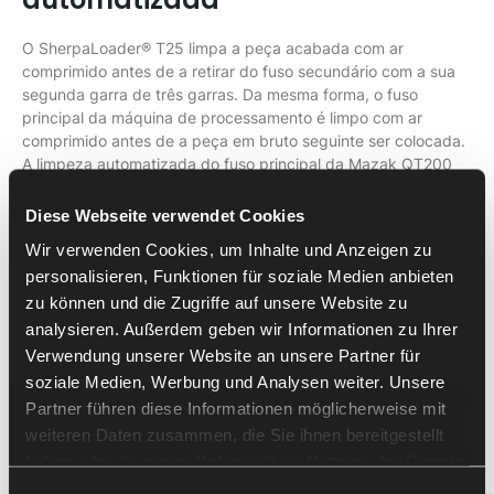
O SherpaLoader® T25 limpa a peça acabada com ar
comprimido antes de a retirar do fuso secundário com a sua
segunda garra de três garras. Da mesma forma, o fuso
principal da máquina de processamento é limpo com ar
comprimido antes de a peça em bruto seguinte ser colocada.
A limpeza automatizada do fuso principal da Mazak QT200
MSY assegura que não existem resíduos de aparas ou de
fluido de corte. Desta forma, garante-se a segurança de
Diese Webseite verwendet Cookies
processo e a repetibilidade do sistema de fixação, bem como
Wir verwenden Cookies, um Inhalte und Anzeigen zu
a precisão dimensional das peças. Além disso, reduz-se o
personalisieren, Funktionen für soziale Medien anbieten
desgaste de componentes da máquina causado por sujidade.
Isto resulta em intervalos de manutenção mais longos e
zu können und die Zugriffe auf unsere Website zu
promove a rentabilidade da produção. Durante a remoção da
analysieren. Außerdem geben wir Informationen zu Ihrer
peça acabada do fuso secundário, o robô transporta já a
Verwendung unserer Website an unsere Partner für
peça em bruto seguinte para a fixar no fuso principal da
soziale Medien, Werbung und Analysen weiter. Unsere
Mazak QT200 MSY. A peça acabada é novamente
Partner führen diese Informationen möglicherweise mit
depositada no armazém de material e o SherpaLoader® T25
weiteren Daten zusammen, die Sie ihnen bereitgestellt
prepara a peça em bruto seguinte.
haben oder die sie im Rahmen Ihrer Nutzung der Dienste
gesammelt haben.