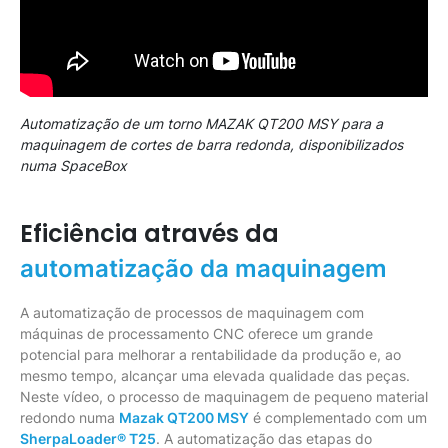
Automatização de um torno MAZAK QT200 MSY para a
maquinagem de cortes de barra redonda, disponibilizados
numa SpaceBox
Eficiência através da
automatização da maquinagem
A automatização de processos de maquinagem com
máquinas de processamento CNC oferece um grande
potencial para melhorar a rentabilidade da produção e, ao
mesmo tempo, alcançar uma elevada qualidade das peças.
Neste vídeo, o processo de maquinagem de pequeno material
redondo numa
Mazak QT200 MSY
é complementado com um
SherpaLoader® T25
. A automatização das etapas do