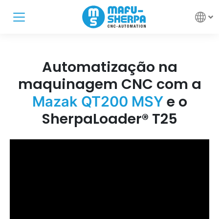
Automatização na
maquinagem CNC com a
e o
Mazak QT200 MSY
SherpaLoader® T25