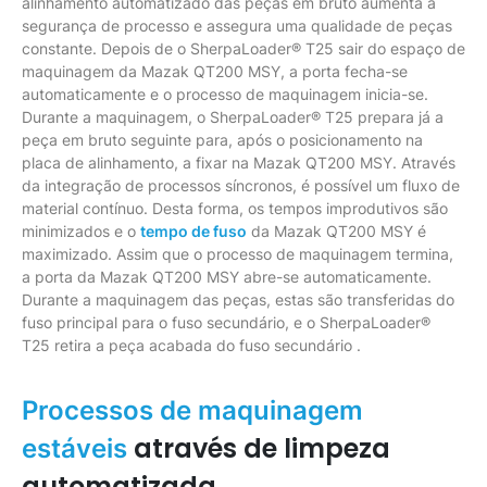
alinhamento automatizado das peças em bruto aumenta a
segurança de processo e assegura uma qualidade de peças
constante. Depois de o SherpaLoader® T25 sair do espaço de
maquinagem da Mazak QT200 MSY, a porta fecha-se
automaticamente e o processo de maquinagem inicia-se.
Durante a maquinagem, o SherpaLoader® T25 prepara já a
peça em bruto seguinte para, após o posicionamento na
placa de alinhamento, a fixar na Mazak QT200 MSY. Através
da integração de processos síncronos, é possível um fluxo de
material contínuo. Desta forma, os tempos improdutivos são
minimizados e o
tempo de fuso
da Mazak QT200 MSY é
maximizado. Assim que o processo de maquinagem termina,
a porta da Mazak QT200 MSY abre-se automaticamente.
Durante a maquinagem das peças, estas são transferidas do
fuso principal para o fuso secundário, e o SherpaLoader®
T25 retira a peça acabada do fuso secundário .
Processos de maquinagem
através de limpeza
estáveis
automatizada