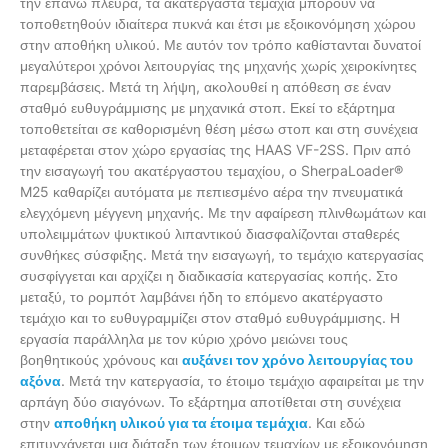
την επάνω πλευρά, τα ακατέργαστα τεμάχια μπορούν να
τοποθετηθούν ιδιαίτερα πυκνά και έτσι με εξοικονόμηση χώρου
στην αποθήκη υλικού. Με αυτόν τον τρόπο καθίστανται δυνατοί
μεγαλύτεροι χρόνοι λειτουργίας της μηχανής χωρίς χειροκίνητες
παρεμβάσεις. Μετά τη λήψη, ακολουθεί η απόθεση σε έναν
σταθμό ευθυγράμμισης με μηχανικά στοπ. Εκεί το εξάρτημα
τοποθετείται σε καθορισμένη θέση μέσω στοπ και στη συνέχεια
μεταφέρεται στον χώρο εργασίας της HAAS VF-2SS. Πριν από
την εισαγωγή του ακατέργαστου τεμαχίου, ο SherpaLoader®
M25 καθαρίζει αυτόματα με πεπιεσμένο αέρα την πνευματικά
ελεγχόμενη μέγγενη μηχανής. Με την αφαίρεση πλινθωμάτων και
υπολειμμάτων ψυκτικού λιπαντικού διασφαλίζονται σταθερές
συνθήκες σύσφιξης. Μετά την εισαγωγή, το τεμάχιο κατεργασίας
συσφίγγεται και αρχίζει η διαδικασία κατεργασίας κοπής. Στο
μεταξύ, το ρομπότ λαμβάνει ήδη το επόμενο ακατέργαστο
τεμάχιο και το ευθυγραμμίζει στον σταθμό ευθυγράμμισης. Η
εργασία παράλληλα με τον κύριο χρόνο μειώνει τους
βοηθητικούς χρόνους και
αυξάνει τον χρόνο λειτουργίας του
αξόνα
. Μετά την κατεργασία, το έτοιμο τεμάχιο αφαιρείται με την
αρπάγη δύο σιαγόνων. Το εξάρτημα αποτίθεται στη συνέχεια
στην
αποθήκη υλικού για τα έτοιμα τεμάχια
. Και εδώ
επιτυγχάνεται μια διάταξη των έτοιμων τεμαχίων με εξοικονόμηση