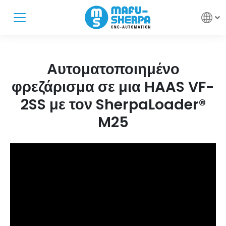
Αυτοματοποιημένο
φρεζάρισμα σε μια HAAS VF-
2SS με τον SherpaLoader®
M25