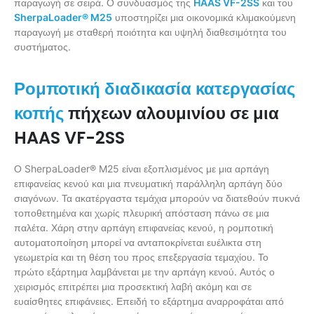
παραγωγή σε σειρά. Ο συνδυασμός της
HAAS VF-2SS
και του
SherpaLoader® M25
υποστηρίζει μια οικονομικά κλιμακούμενη
παραγωγή με σταθερή ποιότητα και υψηλή διαθεσιμότητα του
συστήματος.
Ρομποτική διαδικασία κατεργασίας
πήχεων αλουμινίου σε μια
κοπής
HAAS VF-2SS
Ο SherpaLoader® M25 είναι εξοπλισμένος με μια αρπάγη
επιφανείας κενού και μια πνευματική παράλληλη αρπάγη δύο
σιαγόνων. Τα ακατέργαστα τεμάχια μπορούν να διατεθούν πυκνά
τοποθετημένα και χωρίς πλευρική απόσταση πάνω σε μια
παλέτα. Χάρη στην αρπάγη επιφανείας κενού, η ρομποτική
αυτοματοποίηση μπορεί να ανταποκρίνεται ευέλικτα στη
γεωμετρία και τη θέση του προς επεξεργασία τεμαχίου. Το
πρώτο εξάρτημα λαμβάνεται με την αρπάγη κενού. Αυτός ο
χειρισμός επιτρέπει μια προσεκτική λαβή ακόμη και σε
ευαίσθητες επιφάνειες. Επειδή το εξάρτημα αναρροφάται από