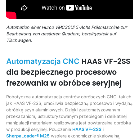
Automation einer Hurco VMC30Ui 5-Achs Fräsmaschine zur
Bearbeitung von gesägten Quadern, bereitgestellt auf
Tischwagen.
HAAS VF-2SS
Automatyzacja CNC
dla bezpiecznego procesowo
frezowania w obróbce seryjnej
Robotyczna automatyzacja centrów obróbczych CNC, takich
jak HAAS VF-2SS, umożliwia bezpieczną procesowo i wydajną
obróbkę szyn aluminiowych. Dzięki zautomatyzowanym
przekazaniom, ustrukturyzowanym przebiegom i delikatnej
manipulacji materiałem realizowana jest powtarzalna obróbka
w produkcji seryjnej. Połączenie
HAAS VF-2SS
i
SherpaLoader® M25
wspiera ekonomicznie skalowalną