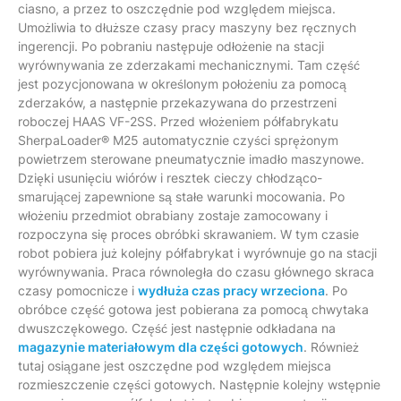
ciasno, a przez to oszczędnie pod względem miejsca.
Umożliwia to dłuższe czasy pracy maszyny bez ręcznych
ingerencji. Po pobraniu następuje odłożenie na stacji
wyrównywania ze zderzakami mechanicznymi. Tam część
jest pozycjonowana w określonym położeniu za pomocą
zderzaków, a następnie przekazywana do przestrzeni
roboczej HAAS VF-2SS. Przed włożeniem półfabrykatu
SherpaLoader® M25 automatycznie czyści sprężonym
powietrzem sterowane pneumatycznie imadło maszynowe.
Dzięki usunięciu wiórów i resztek cieczy chłodząco-
smarującej zapewnione są stałe warunki mocowania. Po
włożeniu przedmiot obrabiany zostaje zamocowany i
rozpoczyna się proces obróbki skrawaniem. W tym czasie
robot pobiera już kolejny półfabrykat i wyrównuje go na stacji
wyrównywania. Praca równoległa do czasu głównego skraca
czasy pomocnicze i
wydłuża czas pracy wrzeciona
. Po
obróbce część gotowa jest pobierana za pomocą chwytaka
dwuszczękowego. Część jest następnie odkładana na
magazynie materiałowym dla części gotowych
. Również
tutaj osiągane jest oszczędne pod względem miejsca
rozmieszczenie części gotowych. Następnie kolejny wstępnie