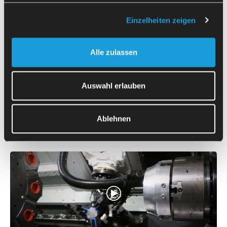
Einzelheiten zeigen
Alle zulassen
Auswahl erlauben
DMG Mori CTX beta
1250 TC
Automation eines DMG Mori CTX beta 1250 TC Dreh-
Ablehnen
Fräszentrums zur Bearbeitung von Gussteilen, bereitgestellt
auf Tischwagen.