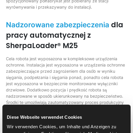
spozycjonowany półfabrykat jest pobierany ze stacji
wyrównywania i przekazywany do instalacji.
dla
Nadzorowane zabezpieczenia
pracy automatycznej z
SherpaLoader® M25
Cela robota jest wyposażona w kompleksowe urządzenia
ochronne. Instalacja jest wyposażona w urządzenia ochronne
zabezpieczające przed zagrożeniem dla osób w wyniku
sięgania, podpełzania i sięgania ponad, ponadto cela robota
jest wyposażona w bezpiecznie monitorowane wyłączniki
drzwiowe. Dodatkowo pozycja i prędkość robota są
nadzorowane w sposób ukierunkowany na bezpieczeństwo.
Środki te umożliwiają zautomatyzowany proces produkcyjny
przy zachowaniu najwyższych standardów bezpieczeństwa.
Diese Webseite verwendet Cookies
Powtarzalne procesy frezowania
Wir verwenden Cookies, um Inhalte und Anzeigen zu