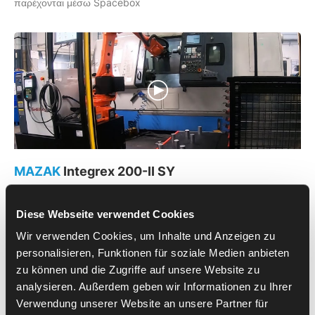
παρέχονται μέσω Spacebox
MAZAK
Integrex 200-II SY
Αυτοματοποίηση ενός κέντρου τόρνευσης-φρεζαρίσματος
MAZAK Integrex 200-II SY για την κατεργασία κυλίνδρων, που
Diese Webseite verwendet Cookies
παρέχονται μέσω Spacebox.
Wir verwenden Cookies, um Inhalte und Anzeigen zu
personalisieren, Funktionen für soziale Medien anbieten
zu können und die Zugriffe auf unsere Website zu
analysieren. Außerdem geben wir Informationen zu Ihrer
Verwendung unserer Website an unsere Partner für