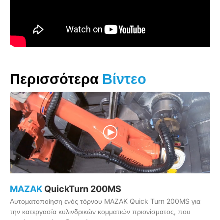
Περισσότερα
Βίντεο
MAZAK
QuickTurn 200MS
Αυτοματοποίηση ενός τόρνου MAZAK Quick Turn 200MS για
την κατεργασία κυλινδρικών κομματιών πριονίσματος, που