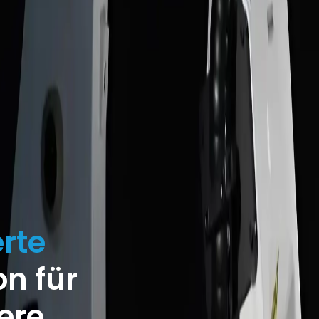
rte
n für
ere