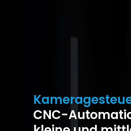
Kameragesteue
CNC-Automatio
kleine und mittl