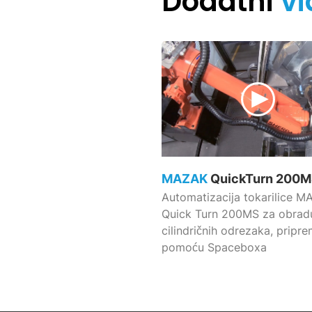
Dodatni
vi
MAZAK
QuickTurn 200
Automatizacija tokarilice 
Quick Turn 200MS za obrad
cilindričnih odrezaka, pripre
pomoću Spaceboxa