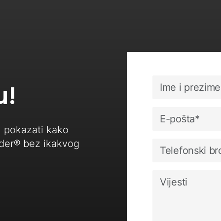
u!
 pokazati kako
ader® bez ikakvog