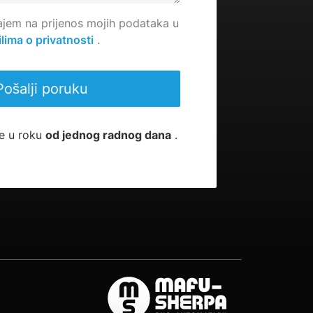
ajem na prijenos mojih podataka u
ilima o privatnosti
.
e u roku
od jednog radnog dana
.