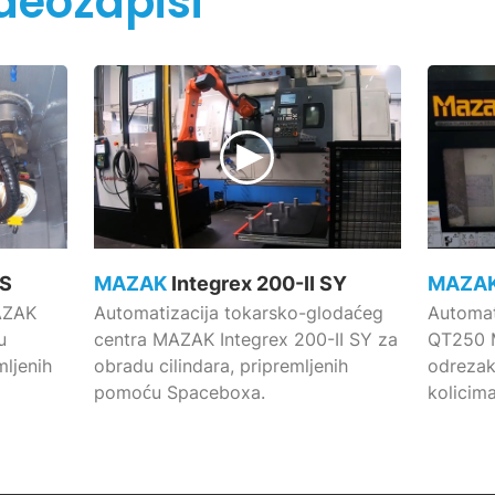
deozapisi
MS
MAZAK
Integrex 200-II SY
MAZA
MAZAK
Automatizacija tokarsko-glodaćeg
Automat
u
centra MAZAK Integrex 200-II SY za
QT250 M
mljenih
obradu cilindara, pripremljenih
odrezak
pomoću Spaceboxa.
kolicima