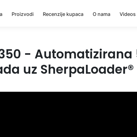
ra
Proizvodi
Recenzije kupaca
O nama
Videos
350 - Automatizirana
ada uz SherpaLoader®