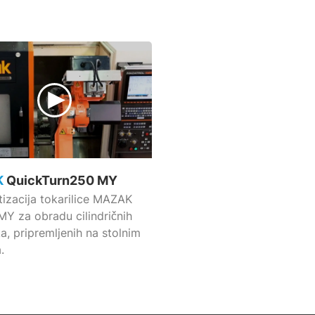
K
QuickTurn250 MY
izacija tokarilice MAZAK
Y za obradu cilindričnih
a, pripremljenih na stolnim
.