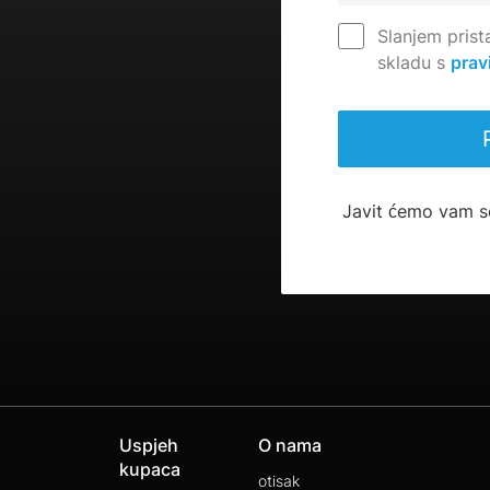
Slanjem prist
skladu s
prav
Javit ćemo vam s
Uspjeh
O nama
kupaca
otisak