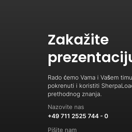
Zakažite
prezentacij
Rado ćemo Vama i Vašem timu
pokrenuti i koristiti SherpaLo
prethodnog znanja.
Nazovite nas
+49 711 2525 744 - 0
Pišite nam