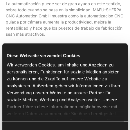
La automatización puede ser de gran ayuda en este sentido,
sobre todo cuando se basa en la simplicidad. MAFU-SHERPA
CNC Automation GmbH muestra cómo la automatización CNC
guiada por cámara aumenta la productividad, mejora la
rentabilidad y hace que los puestos de trabajo de fabricación
sean más atractivos.
Fabricación eficiente de series
pequeñas y medianas
Diese Webseite verwendet Cookies
Wir verwenden Cookies, um Inhalte und Anzeigen zu
«Nuestro reto diario es seguir siendo competitivos. Porque
personalisieren, Funktionen für soziale Medien anbieten
cada vez es más difícil», destaca Alexander Trost, director
zu können und die Zugriffe auf unsere Website zu
general de
TROST Zerspanungstechnik GmbH & Co. KG
, de
analysieren. Außerdem geben wir Informationen zu Ihrer
Rahden. «Nuestro objetivo principal es que las máquinas
Verwendung unserer Website an unsere Partner für
funcionen sin fallos, al tiempo que se alivia la carga de trabajo
soziale Medien, Werbung und Analysen weiter. Unsere
de los operarios». TROST fabrica componentes de precisión
para la construcción de maquinaria y máquinas especiales,
Partner führen diese Informationen möglicherweise mit
normalmente en series pequeñas y medianas. La empresa
weiteren Daten zusammen, die Sie ihnen bereitgestellt
lleva muchos años confiando en los fiables centros de
haben oder die sie im Rahmen Ihrer Nutzung der Dienste
mecanizado de 3 y 5 ejes de HURCO. Para reducir los
gesammelt haben.
Einwilligungsauswahl