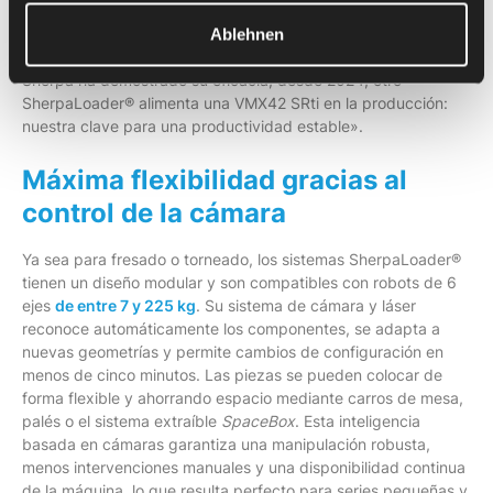
«Durante el día hemos reducido la plantilla y por la noche
podemos seguir produciendo sin personal», explica Trost. «La
Ablehnen
combinación de la máquina HURCO y la automatización
Sherpa ha demostrado su eficacia; desde 2024, otro
SherpaLoader® alimenta una VMX42 SRti en la producción:
nuestra clave para una productividad estable».
Máxima flexibilidad gracias al
control de la cámara
Ya sea para fresado o torneado, los sistemas SherpaLoader®
tienen un diseño modular y son compatibles con robots de 6
ejes
de entre 7 y 225 kg
. Su sistema de cámara y láser
reconoce automáticamente los componentes, se adapta a
nuevas geometrías y permite cambios de configuración en
menos de cinco minutos. Las piezas se pueden colocar de
forma flexible y ahorrando espacio mediante carros de mesa,
palés o el sistema extraíble
SpaceBox
. Esta inteligencia
basada en cámaras garantiza una manipulación robusta,
menos intervenciones manuales y una disponibilidad continua
de la máquina, lo que resulta perfecto para series pequeñas y