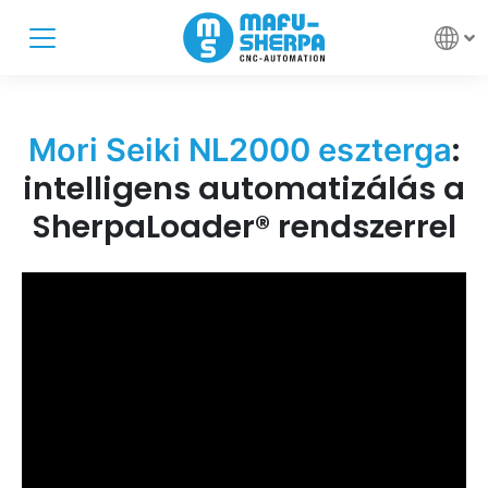
:
Mori Seiki NL2000 eszterga
intelligens automatizálás a
SherpaLoader® rendszerrel