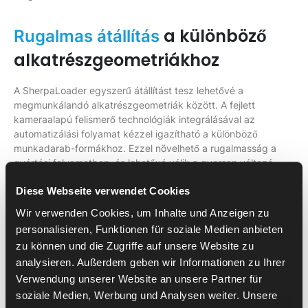
a különböző
Rugalmas átállítás
alkatrészgeometriákhoz
A SherpaLoader egyszerű átállítást tesz lehetővé a
megmunkálandó alkatrészgeometriák között. A fejlett
kameraalapú felismerő technológiák integrálásával az
automatizálási folyamat kézzel igazítható a különböző
munkadarab-formákhoz. Ezzel növelhető a rugalmasság a
gyártási folyamatban, és lehetővé válik a gyorsan változó
gyártási feltételekre való reagálás.
Diese Webseite verwendet Cookies
Wir verwenden Cookies, um Inhalte und Anzeigen zu
SherpaLoader® és Mori Seiki
personalisieren, Funktionen für soziale Medien anbieten
: a tökéletes kombináció
NL2000
zu können und die Zugriffe auf unsere Website zu
a CNC-automatizáláshoz
analysieren. Außerdem geben wir Informationen zu Ihrer
Verwendung unserer Website an unsere Partner für
soziale Medien, Werbung und Analysen weiter. Unsere
Összefoglalva, a SherpaLoader® átfogó megoldást kínál a