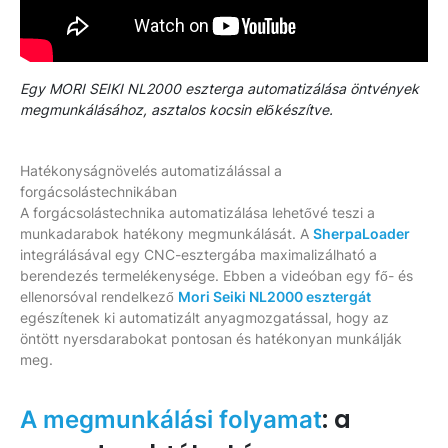
Egy MORI SEIKI NL2000 eszterga automatizálása öntvények
megmunkálásához, asztalos kocsin előkészítve.
Hatékonyságnövelés automatizálással a
forgácsolástechnikában
A forgácsolástechnika automatizálása lehetővé teszi a
munkadarabok hatékony megmunkálását. A
SherpaLoader
integrálásával egy CNC-esztergába maximalizálható a
berendezés termelékenysége. Ebben a videóban egy fő- és
ellenorsóval rendelkező
Mori Seiki NL2000 esztergát
egészítenek ki automatizált anyagmozgatással, hogy az
öntött nyersdarabokat pontosan és hatékonyan munkálják
meg.
: a
A megmunkálási folyamat