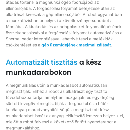
átadás történik a megmunkálógép főorsójából az
ellenorsójába. A forgácsolási folyamat befejezése után az
alkatrészt kiveszik a gép ellenorsójából. A robot ugyanabban
a munkafázisban behelyezi a következő nyersdarabot a
főorsóba. A kirakodás és az adagolás két folyamatlépésének
összekapcsolásával a forgácsolási folyamat automatizálása a
SherpaLoader integrálásával lehetővé teszi a mellékidők
csökkentését és a
gép üzemidejének maximalizálását
.
a kész
Automatizált tisztítás
munkadarabokon
A megmunkálás után a munkadarabot automatikusan
megtisztítják. Ehhez a robot az alkatrészt egy tisztító
fúvódobozba tartja, amelyben mozgatják, és egyidejűleg
sűrített levegővel megtisztítják a forgácstól és a hűtő-
kenőanyag maradványaitól. Végül a megtisztított kész
munkadarabot ismét az anyag-előkészítő lemezen helyezik el,
mielőtt a robot felveszi a következő öntött nyersdarabot a
megmunkáláshoz.