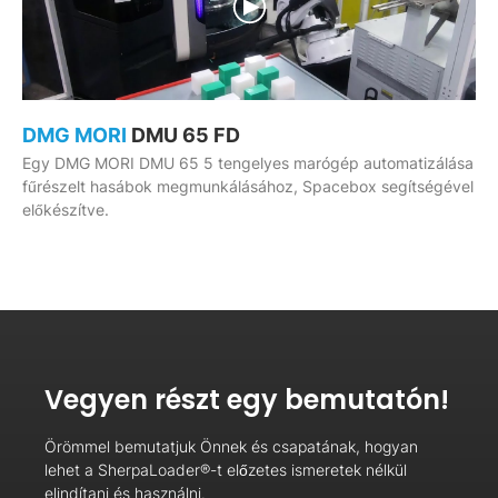
DMG MORI
DMU 65 FD
Egy DMG MORI DMU 65 5 tengelyes marógép automatizálása
fűrészelt hasábok megmunkálásához, Spacebox segítségével
előkészítve.
Vegyen részt egy bemutatón!
Örömmel bemutatjuk Önnek és csapatának, hogyan
lehet a SherpaLoader®-t előzetes ismeretek nélkül
elindítani és használni.