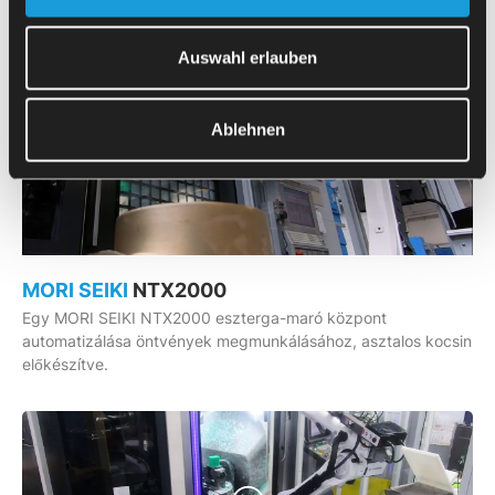
Egy MORI SEIKI SL-400 eszterga automatizálása fűrészelt
hasábok megmunkálásához, asztalos kocsin előkészítve.
Auswahl erlauben
Ablehnen
MORI SEIKI
NTX2000
Egy MORI SEIKI NTX2000 eszterga-maró központ
automatizálása öntvények megmunkálásához, asztalos kocsin
előkészítve.