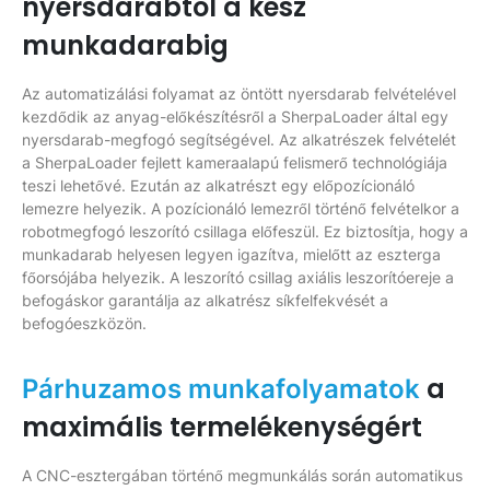
nyersdarabtól a kész
munkadarabig
Az automatizálási folyamat az öntött nyersdarab felvételével
kezdődik az anyag-előkészítésről a SherpaLoader által egy
nyersdarab-megfogó segítségével. Az alkatrészek felvételét
a SherpaLoader fejlett kameraalapú felismerő technológiája
teszi lehetővé. Ezután az alkatrészt egy előpozícionáló
lemezre helyezik. A pozícionáló lemezről történő felvételkor a
robotmegfogó leszorító csillaga előfeszül. Ez biztosítja, hogy a
munkadarab helyesen legyen igazítva, mielőtt az eszterga
főorsójába helyezik. A leszorító csillag axiális leszorítóereje a
befogáskor garantálja az alkatrész síkfelfekvését a
befogóeszközön.
a
Párhuzamos munkafolyamatok
maximális termelékenységért
A CNC-esztergában történő megmunkálás során automatikus