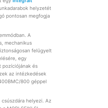
et egy
integrált
 munkadarabok helyzetét
ogó pontosan megfogja
üzemmódban. A
és, mechanikus
iztonságosan felügyelt
elésére, egy
t pozíciójának és
Ezek az intézkedések
L-400BMC/800 géppel
ó csúszdára helyezi. Az