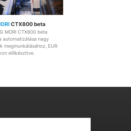
MORI
CTX800 beta
G MORI CTX800 beta
a automatizálása nagy
ek megmunkálásához, EUR
kon előkészítve.