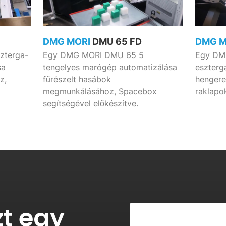
DMG MORI
DMU 65 FD
DMG 
zterga-
Egy DMG MORI DMU 65 5
Egy DM
sa
tengelyes marógép automatizálása
eszterg
z,
fűrészelt hasábok
henger
megmunkálásához, Spacebox
raklapo
segítségével előkészítve.
t egy