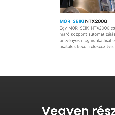
MORI SEIKI
NTX2000
Egy MORI SEIKI NTX2000 es
maró központ automatizálá
öntvények megmunkálásáho
asztalos kocsin előkészítve.
Vegyen rész