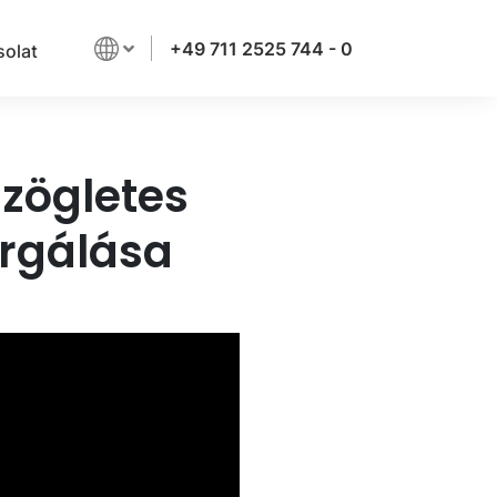
+49 711 2525 744 - 0
olat
zögletes
ergálása