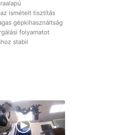
raalapú
z ismételt tisztítás
agas gépkihasználtság
gálási folyamatot
hoz stabil