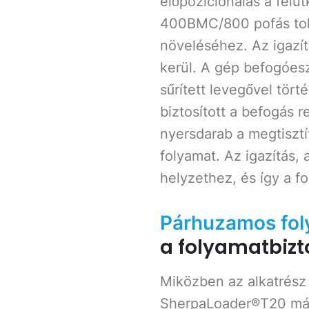
előpozicionálás a felü
400BMC/800 pofás tokm
növeléséhez. Az igaz
kerül. A gép befogóesz
sűrített levegővel tör
biztosított a befogás 
nyersdarab a megtisztí
folyamat. Az igazítás, 
helyzethez, és így a f
Párhuzamos fo
a folyamatbiz
Miközben az alkatrés
SherpaLoader®T20 már 