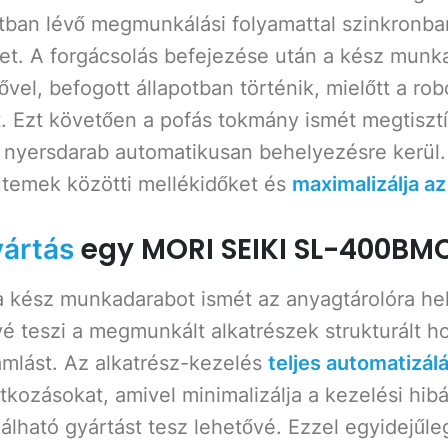
tban lévő megmunkálási folyamattal szinkronban 
ket. A forgácsolás befejezése után a kész mun
egővel, befogott állapotban történik, mielőtt a ro
. Ezt követően a pofás tokmány ismét megtisztít
t nyersdarab automatikusan behelyezésre kerül.
ütemek közötti mellékidőket és
maximalizálja a
egy MORI SEIKI SL-400BM
yártás
kész munkadarabot ismét az anyagtárolóra hely
é teszi a megmunkált alkatrészek strukturált h
ramlást. Az alkatrész-kezelés
teljes automatizál
tkozásokat, amivel minimalizálja a kezelési hibá
lható gyártást tesz lehetővé. Ezzel egyidejűle