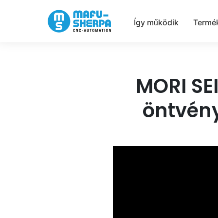
Így működik
Termé
MORI SE
öntvény