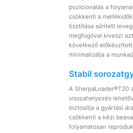
pozicionálás a folyama
csökkenti a mellékidő
tisztítása sűrített lev
megfogóval kiveszi azt
következő előkészítet
minimalizálja a munka
Stabil sorozatg
A SherpaLoader®T20 a 
visszahelyezés lehetőv
biztosítja a gyártási á
csökkenti a kézi beava
folyamatosan reproduká