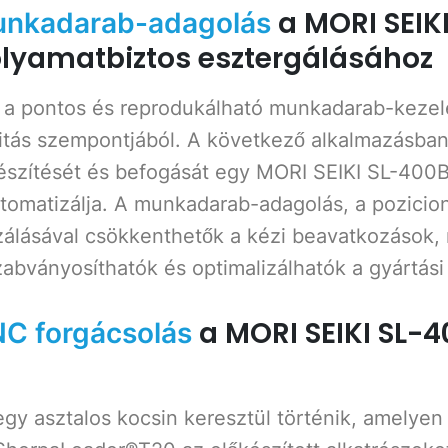
a MORI SEIKI
unkadarab-adagolás
lyamatbiztos esztergálásához
a pontos és reprodukálható munkadarab-kezel
ilitás szempontjából. A következő alkalmazásban
észítését és befogását egy MORI SEIKI SL-40
tomatizálja. A munkadarab-adagolás, a pozicion
álásával csökkenthetők a kézi beavatkozások,
zabványosíthatók és optimalizálhatók a gyártás
a MORI SEIKI SL-
NC forgácsolás
gy asztalos kocsin keresztül történik, amelyen