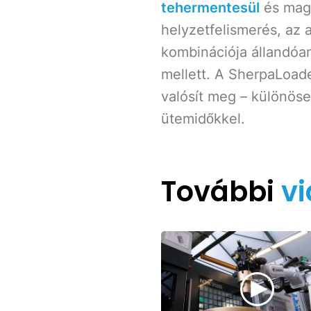
tehermentesül
és maga
helyzetfelismerés, az a
kombinációja állandóa
mellett. A SherpaLoad
valósít meg – különöse
ütemidőkkel.
További
v