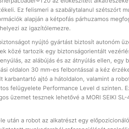
SherpaLoader®T20 az előkészített alkatrészek
ékeli. Ez felismeri a szabálytalanul szétszórt
nformációk alapján a kétpofás párhuzamos megf
lehelyezi az igazítólemezre.
 biztonságot nyújtó gyártást biztosít autonóm 
ek közé tartozik egy biztonságorientált vezérl
yúlás, az alábújás és az átnyúlás ellen, egy b
ási oldalon 30 mm-es felbontással a kéz érzék
t karbantartó ajtó a hátoldalon, valamint a robo
os felügyelete Performance Level d szinten. 
ágos üzemet tesznek lehetővé a MORI SEIKI S
le után a robot az alkatrészt egy előpozicionál