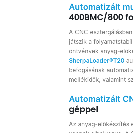
Automatizált m
400BMC/800 fo
A CNC esztergálásban 
játszik a folyamatstab
öntvények anyag-elők
SherpaLoader®T20
au
befogásának automatiz
mellékidők, valamint s
Automatizált C
géppel
Az anyag-előkészítés e