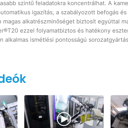
sabb szintű feladatokra koncentrálhat. A kame
utomatikus igazítás, a szabályozott befogás és a
n magas alkatrészminőséget biztosít egyúttal m
er®T20 ezzel folyamatbiztos és hatékony eszter
n alkalmas ismétlési pontosságú sorozatgyártás
ideók