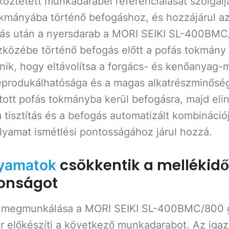
tköztetett munkadarabél referenciálását szolgál
ányába történő befogáshoz, és hozzájárul az
ítás után a nyersdarab a MORI SEIKI SL-400BM
közébe történő befogás előtt a pofás tokmány a
ténik, hogy eltávolítsa a forgács- és kenőanyag-
reprodukálhatósága és a magas alkatrészminősé
tott pofás tokmányba kerül befogásra, majd elin
a tisztítás és a befogás automatizált kombináció
olyamat ismétlési pontosságához járul hozzá.
csökkentik a mellékidő
lyamatok
tonságot
z megmunkálása a MORI SEIKI SL-400BMC/800 gé
előkészíti a következő munkadarabot. Az igaz