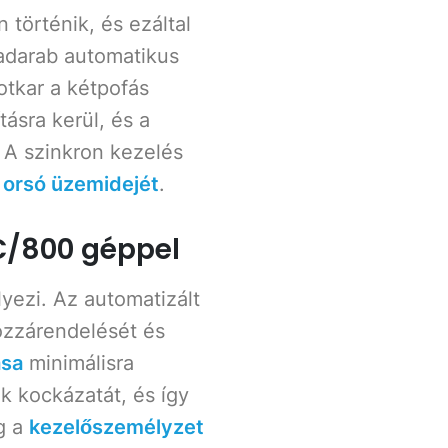
történik, és ezáltal
kadarab automatikus
botkar a kétpofás
ásra kerül, és a
 A szinkron kezelés
z orsó üzemidejét
.
C/800 géppel
ezi. Az automatizált
ozzárendelését és
ása
minimálisra
k kockázatát, és így
g a
kezelőszemélyzet