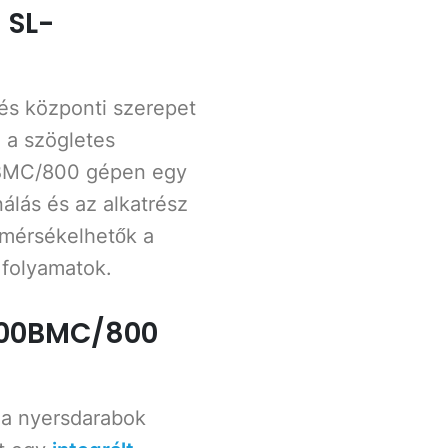
 SL-
és központi szerepet
 a szögletes
0BMC/800 gépen egy
álás és az alkatrész
 mérsékelhetők a
i folyamatok.
400BMC/800
 a nyersdarabok