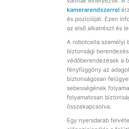
vannak elhelyezve. A 
kamerarendszerrel
érz
és pozícióját. Ezen i
az első alkatrészt és 
A robotcella személyi
biztonsági berendezés
védőberendezések a ben
fényfüggöny az adagol
biztonságosan felügyel
sebességének folyamat
folyamatosan biztons
összekapcsolva.
Egy nyersdarab felvéte