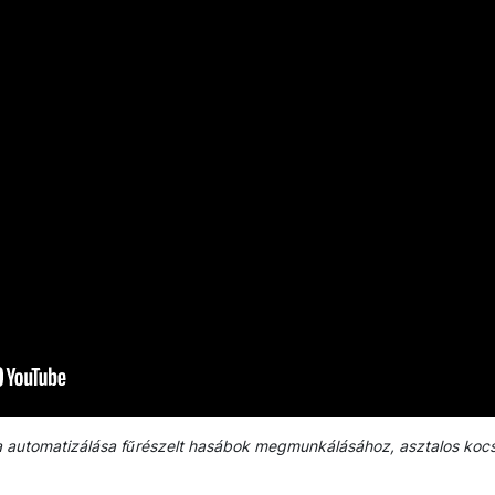
automatizálása fűrészelt hasábok megmunkálásához, asztalos kocsi