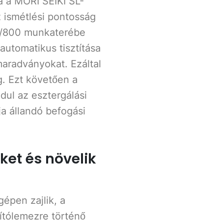
ja a MORI SEIKI SL-
 ismétlési pontosság
C/800 munkaterébe
utomatikus tisztítása
maradványokat. Ezáltal
g. Ezt követően a
dul az esztergálási
ja állandó befogási
ket és növelik
pen zajlik, a
ítólemezre történő