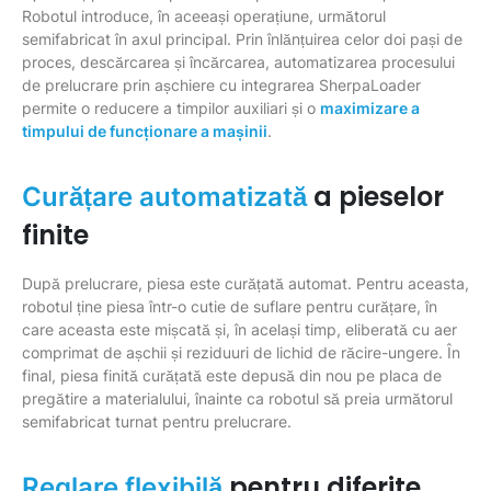
Robotul introduce, în aceeași operațiune, următorul
semifabricat în axul principal. Prin înlănțuirea celor doi pași de
proces, descărcarea și încărcarea, automatizarea procesului
de prelucrare prin așchiere cu integrarea SherpaLoader
permite o reducere a timpilor auxiliari și o
maximizare a
timpului de funcționare a mașinii
.
a pieselor
Curățare automatizată
finite
După prelucrare, piesa este curățată automat. Pentru aceasta,
robotul ține piesa într-o cutie de suflare pentru curățare, în
care aceasta este mișcată și, în același timp, eliberată cu aer
comprimat de așchii și reziduuri de lichid de răcire-ungere. În
final, piesa finită curățată este depusă din nou pe placa de
pregătire a materialului, înainte ca robotul să preia următorul
semifabricat turnat pentru prelucrare.
pentru diferite
Reglare flexibilă