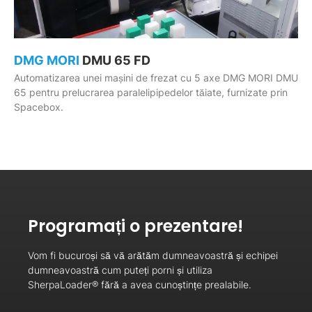
DMG MORI
DMU 65 FD
Automatizarea unei mașini de frezat cu 5 axe DMG MORI DMU
65 pentru prelucrarea paralelipipedelor tăiate, furnizate prin
Spacebox.
Programați o prezentare!
Vom fi bucuroși să vă arătăm dumneavoastră și echipei
dumneavoastră cum puteți porni și utiliza
SherpaLoader® fără a avea cunoștințe prealabile.