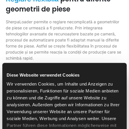
geometrii de piese
SherpaLoader permite o reglare necomplicată a geometriilor
de piese ce urmează a fi prelucrate. Prin integrarea
tehnologiilor avansate de recunoaștere bazate pe cameră,
procesul de automatizare poate fi adaptat manual la diferite
forme de piese. Astfel se crește flexibilitatea în procesul de
producție și se permite reacția la condiții de producție care se
schimbă rapid.
SherpaLoader® și Mori Seiki
Diese Webseite verwendet Cookies
: combinația perfectă
NL2000
Wir verwenden Cookies, um Inhalte und Anzeigen zu
personalisieren, Funktionen für soziale Medien anbieten
pentru automatizarea CNC
zu können und die Zugriffe auf unsere Website zu
analysieren. Außerdem geben wir Informationen zu Ihrer
În concluzie, SherpaLoader® oferă o soluție cuprinzătoare
Verwendung unserer Website an unsere Partner für
pentru automatizarea în utilizarea mașinilor CNC. Prin luarea în
soziale Medien, Werbung und Analysen weiter. Unsere
considerare a celor mai diverse cerințe ale clienților și
Partner führen diese Informationen möglicherweise mit
provocări tehnice, SherpaLoader® ajută companiile să își