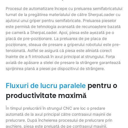
Procesul de automatizare începe cu preluarea semifabricatului
turnat de la pregătirea materialului de către SherpaLoader cu
ajutorul unui griper pentru semifabricate. Preluarea pieselor
este permisă de tehnologia avansată de recunoaștere bazată
pe cameră a SherpaLoader. Apoi, piesa este așezată pe o
placă de pre-poziționare. La preluarea de pe placa de
poziționare, steaua de presare a griperului robotului este pre-
tensionată. Astfel se asigură că piesa este aliniată corect
înainte de a fi introdusă în axul principal al strungului. Forța
axială de apăsare a stelei de presare la strângere garantează
sprijinirea plană a piesei pe dispozitivul de strângere.
pentru o
Fluxuri de lucru paralele
productivitate maximă
În timpul prelucrării în strungul CNC are loc o predare
automată de la axul principal către contraaxul mașinii de
prelucrare. După încheierea procesului de prelucrare prin
așchiere, piesa este preluată de pe contraaxul mașinii.