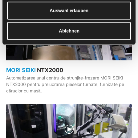
Auswahl erlauben
Ablehnen
MORI SEIKI
NTX2000
Automatizarea unui centru de strunjire-frezare MORI SEIKI
NTX2000 pentru prelucrarea pieselor turnate, furnizate pe
cărucior cu masă.