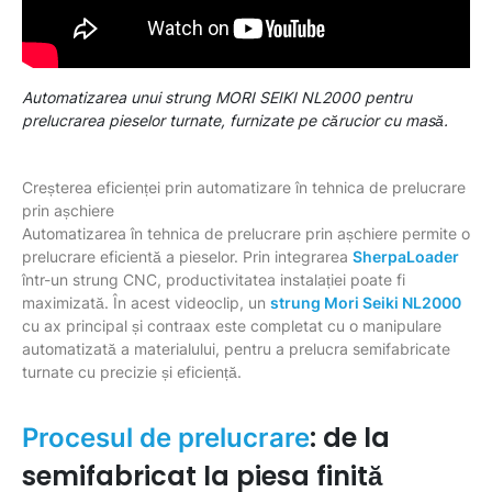
Automatizarea unui strung MORI SEIKI NL2000 pentru
prelucrarea pieselor turnate, furnizate pe cărucior cu masă.
Creșterea eficienței prin automatizare în tehnica de prelucrare
prin așchiere
Automatizarea în tehnica de prelucrare prin așchiere permite o
prelucrare eficientă a pieselor. Prin integrarea
SherpaLoader
într-un strung CNC, productivitatea instalației poate fi
maximizată. În acest videoclip, un
strung Mori Seiki NL2000
cu ax principal și contraax este completat cu o manipulare
automatizată a materialului, pentru a prelucra semifabricate
turnate cu precizie și eficiență.
: de la
Procesul de prelucrare
semifabricat la piesa finită