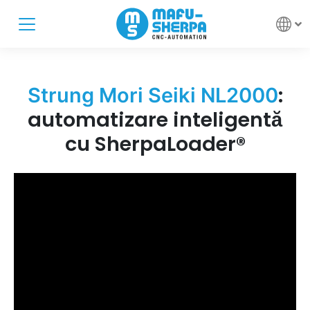
:
Strung Mori Seiki NL2000
automatizare inteligentă
cu SherpaLoader®