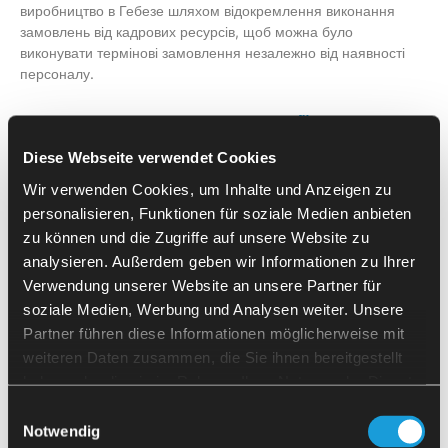
виробництво в Гебезе шляхом відокремлення виконання
замовлень від кадрових ресурсів, щоб можна було
виконувати термінові замовлення незалежно від наявності
персоналу.
До впровадження автоматизації
Diese Webseite verwendet Cookies
і сьогодні також значні коливання попиту залишаються в
центрі щоденної діяльності. Плановий приплив замовлень
Wir verwenden Cookies, um Inhalte und Anzeigen zu
часто не відповідає реальності. Клієнти очікують — особливо
personalisieren, Funktionen für soziale Medien anbieten
у разі термінових запитів — поставки протягом декількох днів
zu können und die Zugriffe auf unsere Website zu
або навіть одразу після вихідних. Для запитів із короткими
analysieren. Außerdem geben wir Informationen zu Ihrer
термінами поставки просто не було операторів для
Verwendung unserer Website an unsere Partner für
виробництва у вечірню або нічну зміну.
soziale Medien, Werbung und Analysen weiter. Unsere
Рішення
Partner führen diese Informationen möglicherweise mit
weiteren Daten zusammen, die Sie ihnen bereitgestellt
полягала у створенні автоматизованої системи з ЧПУ, яка
haben oder die sie im Rahmen Ihrer Nutzung der Dienste
працює навіть після закінчення робочого дня операторів.
gesammelt haben.
Einwilligungsauswahl
Задачею було завантаження вертикального обробного
Notwendig
центру MAZAK типу VCN-530C. Обробний верстат було