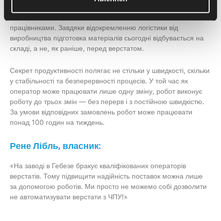
замовлень. Сьогодні комплектування заготовок вже не
виконується операторами верстатів, а складськими
працівниками. Завдяки відокремленню логістики від
виробництва підготовка матеріалів сьогодні відбувається на
складі, а не, як раніше, перед верстатом.
Секрет продуктивності полягає не стільки у швидкості, скільки
у стабільності та безперервності процесів. У той час як
оператор може працювати лише одну зміну, робот виконує
роботу до трьох змін — без перерв і з постійною швидкістю.
За умови відповідних замовлень робот може працювати
понад 100 годин на тиждень.
Рене Лібль, власник:
«На заводі в Гебезе бракує кваліфікованих операторів
верстатів. Тому підвищити надійність поставок можна лише
за допомогою роботів. Ми просто не можемо собі дозволити
не автоматизувати верстати з ЧПУ!»